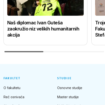
Naš diplomac Ivan Guteša
Troj
zaokružio niz velikih humanitarnih
Faku
akcija
Stef
FAKULTET
STUDIJE
O fakultetu
Osnovne studije
Reč osnivača
Master studije