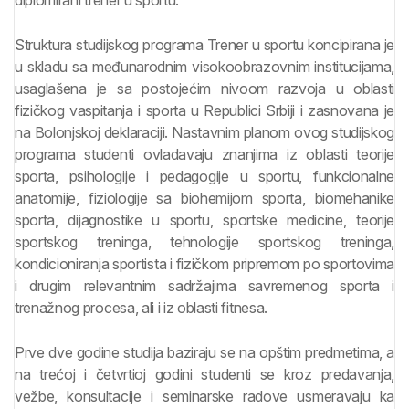
diplomirani trener u sportu.
Struktura studijskog programa Trener u sportu koncipirana je
u skladu sa međunarodnim visokoobrazovnim institucijama,
usaglašena je sa postojećim nivoom razvoja u oblasti
fizičkog vaspitanja i sporta u Republici Srbiji i zasnovana je
na Bolonjskoj deklaraciji. Nastavnim planom ovog studijskog
programa studenti ovladavaju znanjima iz oblasti teorije
sporta, psihologije i pedagogije u sportu, funkcionalne
anatomije, fiziologije sa biohemijom sporta, biomehanike
sporta, dijagnostike u sportu, sportske medicine, teorije
sportskog treninga, tehnologije sportskog treninga,
kondicioniranja sportista i fizičkom pripremom po sportovima
i drugim relevantnim sadržajima savremenog sporta i
trenažnog procesa, ali i iz oblasti fitnesa.
Prve dve godine studija baziraju se na opštim predmetima, a
na trećoj i četvrtioj godini studenti se kroz predavanja,
vežbe, konsultacije i seminarske radove usmeravaju ka