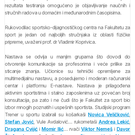
rezultata testiranja omogućeno je objavljivanje naučnih i
stručnih radova u domaćim i međunarodnim časopisima.
Rukovodilac sportsko-dijagnostičkog centra na Fakultetu za
sport je jedan od najboljih stručnjaka iz oblasti fizičke
pripreme, uvaženi prof. dr Vladimir Koprivica.
Nastava se odvija u manjim grupama što dovodi do
otvorenije komunikacije sa profesorima i veće prilike za
sticanje znanja. Učionice su tehnički opremljene za
multimedijalnu nastavu, a posedujemo i moderan računarski
centar i platformu E-nastave. Nastava je prilagođena
aktivnim sportistima i stalno zaposlenima uz povećan broj
konsultacija, pa zato i ne čudi što je Fakultet za sport bio
izbor mnogih poznatih i uspešnih sportista. Studijski program
Trener u sportu izabrali su košarkaši
Novica Veličković
,
Stefan Jović
, Vule Avdalović… rukometaši
Andrea Lekić
,
Dragana Cvijić
i
Momir Ilić
… rvači
Viktor Nemeš
i
Davor