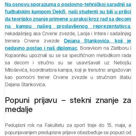
Na osnovu sporazuma o poslovno-tehničkoj saradnji sa
fudbalskim kampom Deki5
,
naši studenti su bili u prilici
da teorijsko znanje primene u praksi kroz rad sa decom
na kampu našeg proslavljenog reprezentativca
,
nekadašnjeg asa Crvene zvezde, Lacija i Intera i sadašnjeg
trenera Crvene zvezde
Dejana Stankovića, koji je
nedavno postao i naš diplomac
. Boravkom na Zlatiboru i
Kopaoniku upoznali su se sa specifičnom metodikom rada
sa decom i stručno su se usavršavali uz Nebojšu
Miloševića, koordinatora kampa, koji je trenutno angažovan
kao pomoćni trener Crvene zvezde u stručnom štabu
Dejana Stankovića.
Popuni prijavu – stekni znanje za
medalje
Pedupisni rok na Fakultetu za sport traje do 15. maja, a
popunjavanjem predupisne prijave obezbeđuje se popust od