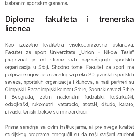
izabranim sportskim granama.
Diploma fakulteta i trenerska
licenca
Kao izuzetno kvalitetna visokoobrazovna ustanova,
Fakultet za sport Univerziteta „Union – Nikola Tesla“
prepoznat je od strane svih najznačajnijih sportskih
organizacija u Srbiji. Shodno tome, Fakultet za sport ima
potpisane ugovore o saradnji sa preko 80 granskih sportskih
saveza, sportskih organizacija i klubova, a naši partneri su
Olimpijski i Paraolimpijski komitet Srbije, Sportski savezi Srbije
i Beograda, zatim nacionalni fudbalski, košarkaški,
odbojkaški, rukometni, vaterpolo, atletski, džudo, karate,
plivački, teniski, bokserski i mnogi drugi.
Prisna saradnja sa ovim institucijama, ali pre svega kvalitet
studijskog programa omogućili su da naši svršeni studenti