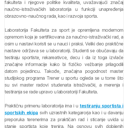
fakulteta i njegove politike kvaliteta, uvažavajući značaj
naučno-istraživačkih laboratorija u funkciji unapređenja
obrazovno-naučnog rada, kao i razvoja sporta.
Laboratorija Fakulteta za sport je opremljena modernom
opremom koja je sertifikovana za naučno-istraživački rad, a
osim u nastavi koristi se u nauci i praksi. Veliki deo praktične
nastave održava se u laboratoriji. Studenti se obučavaju da
testiraju sportiste, rekareativce, decu i da iz toga izvlače
značajne informacije kako bi fizičko vežbanje prilagodili
datom pojedincu. Takođe, značajna pogodnost master
studijskog programa Trener u sportu ogleda se u tome što
su svi master radovi studenata istraživački, a merenja i
testiranja se rade upravo u laboratoriji Fakulteta.
Praktičnu primenu laboratorija ima i u
testiranju sportista i
sportskih ekipa
svih uzrastnih kategarorja kao i u davanju
preporuka terenerima za praktičan rad i sticanje uvida u
stanje sportista koje trenira. Na osnovu svih dobijenih