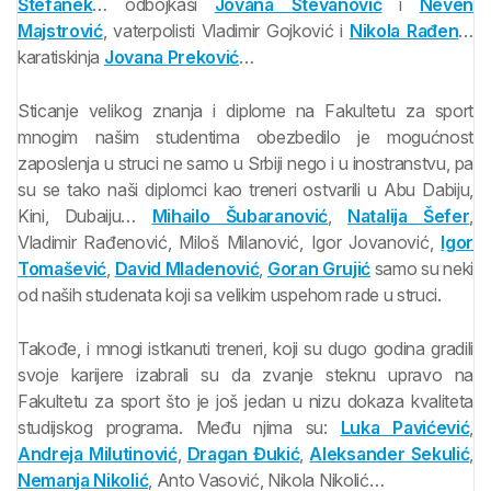
Štefanek
… odbojkaši
Jovana Stevanović
i
Neven
Majstrović
, vaterpolisti Vladimir Gojković i
Nikola Rađen
…
karatiskinja
Jovana Preković
…
Sticanje velikog znanja i diplome na Fakultetu za sport
mnogim našim studentima obezbedilo je mogućnost
zaposlenja u struci ne samo u Srbiji nego i u inostranstvu, pa
su se tako naši diplomci kao treneri ostvarili u Abu Dabiju,
Kini, Dubaiju…
Mihailo Šubaranović
,
Natalija Šefer
,
Vladimir Rađenović, Miloš Milanović, Igor Jovanović,
Igor
Tomašević
,
David Mladenović
,
Goran Grujić
samo su neki
od naših studenata koji sa velikim uspehom rade u struci.
Takođe, i mnogi istkanuti treneri, koji su dugo godina gradili
svoje karijere izabrali su da zvanje steknu upravo na
Fakultetu za sport što je još jedan u nizu dokaza kvaliteta
studijskog programa. Među njima su:
Luka Pavićević
,
Andreja Milutinović
,
Dragan Đukić
,
Aleksander Sekulić
,
Nemanja Nikolić
, Anto Vasović, Nikola Nikolić…