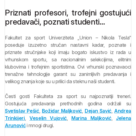
Priznati profesori, trofejni gostujući
predavači, poznati studenti…
Fakultet za sport Univerziteta „Union – Nikola Tesla“
poseduje izuzetno stručan nastavni kadar, poznate i
priznate stručnjake koji imaju bogato iskustvo iz rada u
vrhunskom sportu, sa nacionalnim selekcijima, elitnim
klubovima i trofejnim sportistima. Ovi vrhunski poznavaoci
trenažne tehnologije garant su zanimljivih predavanja i
velikog znanja koje su u prilici da steknu naši studenti.
Česti gosti Fakulteta za sport su najpoznatiji treneri.
Gostujuća predavanja prethodnih godina održali su
Svetislav Pešić
,
Božidar Maljković
,
Dejan Savić
,
Andrea
Trinkijeri
,
Veselin Vujović
,
Marina Maljković
,
Jelena
Arunović
i mnogi drugi.