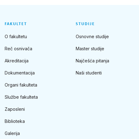
FAKULTET
STUDIJE
O fakultetu
Osnovne studije
Reč osnivača
Master studije
Akreditacija
Najčešća pitanja
Dokumentacija
Naši studenti
Organi fakulteta
Službe fakulteta
Zaposleni
Biblioteka
Galerija