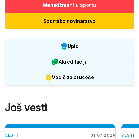
Menadžment u sportu
Sportsko novinarstvo
Upis
Akreditacija
Vodič za brucoše
Još vesti
VESTI
31.07.2026
VESTI