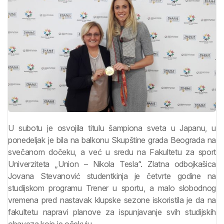
U subotu je osvojila titulu šampiona sveta u Japanu, u
ponedeljak je bila na balkonu Skupštine grada Beograda na
svečanom dočeku, a već u sredu na Fakultetu za sport
Univerziteta „Union – Nikola Tesla“. Zlatna odbojkašica
Jovana Stevanović studentkinja je četvrte godine na
studijskom programu Trener u sportu, a malo slobodnog
vremena pred nastavak klupske sezone iskoristila je da na
fakultetu napravi planove za ispunjavanje svih studijskih