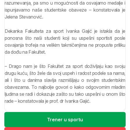
razumevanja, pa smo u mogućnosti da osvajamo medalje i
ispunjavamo naše studentske obaveze – konstatovala je
Jelena Stevanović.
Dekanka Fakulteta za sport Ivanka Gajić je istakla da je
ponosna što naši studenti koji su uspešni sportisti posle
osvajanja trofeja na velikim takmičenjima ne propuste priliku
da dođu na Fakultet.
– Drago nam je što Fakultet za sport doživljaju kao svoju
drugu kuću, što žele da svoj uspeh i radost podele sa nama,
ali i što u danima slavlja razmišljaju o svojim studentskim
obavezama. To najbolje govori o kako odgovornim mladim
ljudima se radi i dokazuje zašto su tako uspešni u onom što
rade – konstatovala je prof. dr Ivanka Gajić.
Trener u sportu