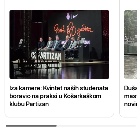
Iza kamere: Kvintet naših studenata
Duša
boravio na praksi u Košarkaškom
mast
klubu Partizan
novi