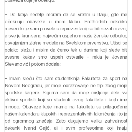
obaveza koje je očekuju.
– Do kraja nedelje moram da se vratim u Italiju, gde me
očekuuju obaveze u mom klubu. Prethodnih nekoliko
meseci koje sam provela u reprezentaciji su bili nezaboravni,
a sve je krunisano najvećim uspehom naše ženske odbojke,
osvajanjem zlatne medalje na Svetskom prvenstvu. Utisci se
polako sležu i mislim da ćemo tek u danima koji slede biti
svesne kakav smo uspeh ostvarile – rekla je Jovana
Stevanović i potom dodala:
– Imam sreću što sam studentkinja Fakulteta za sport na
Novom Beogradu, jer moje obrazovanje ne trpi zbog moje
sportske karijere. Sigurna sam da moje mišljenje dele svi
aktivni sportisti koji su studenti ovog fakulteta i kojih ima
mnogo. Obaveze koje imamo na fakultetu su prilagođene
našem kalendaru klupskih i reprezentativnih takmičenja i to je
od ogromnog značaja. Zato dugujemo veliku zahvalnost
dekanki Ivanki Gajić, ali i svim profesorima koji imaju