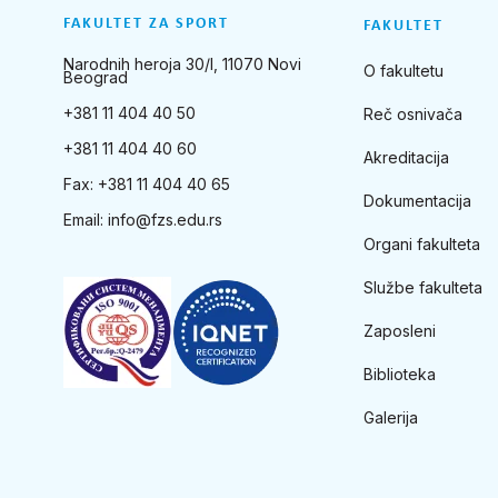
FAKULTET ZA SPORT
FAKULTET
Narodnih heroja 30/I, 11070 Novi
O fakultetu
Beograd
+381 11 404 40 50
Reč osnivača
+381 11 404 40 60
Akreditacija
Fax: +381 11 404 40 65
Dokumentacija
Email:
info@fzs.edu.rs
Organi fakulteta
Službe fakulteta
Zaposleni
Biblioteka
Galerija