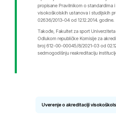
propisane Pravilnikom o standardima i
visokoškolskih ustanova i studijskih p
02636/2013-04 od 12.12.2014. godine.
Takođe, Fakultet za sport Univerziteta 
Odlukom republičke Komisije za akredit
broj 612-00-00045/8/2021-03 od 02.12
sedmogodišnju reakreditaciju institucij
Uverenje o akreditaciji visokoškol