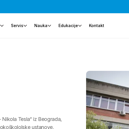
e
Servis
Nauka
Edukacije
Kontakt
– Nikola Tesla“ iz Beograda,
isokoškololske ustanove,