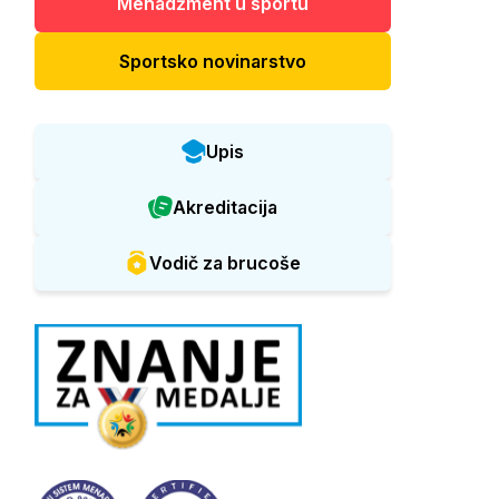
Menadžment u sportu
Sportsko novinarstvo
Upis
Akreditacija
Vodič za brucoše