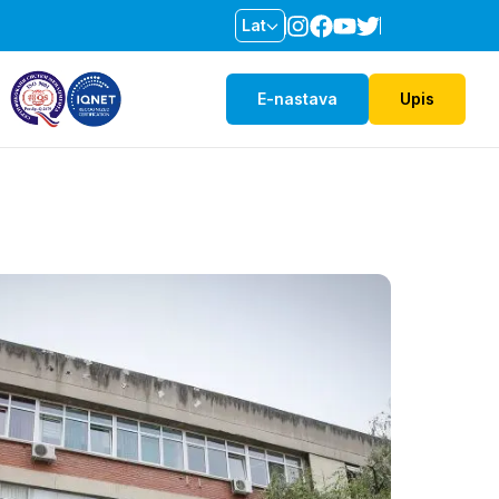
Lat
E-nastava
Upis