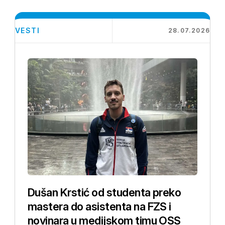
VESTI
28.07.2026
Dušan Krstić od studenta preko
mastera do asistenta na FZS i
novinara u medijskom timu OSS