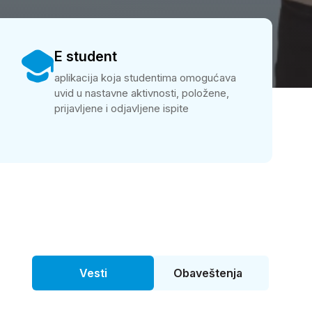
E student
aplikacija koja studentima omogućava
uvid u nastavne aktivnosti, položene,
prijavljene i odjavljene ispite
Vesti
Obaveštenja