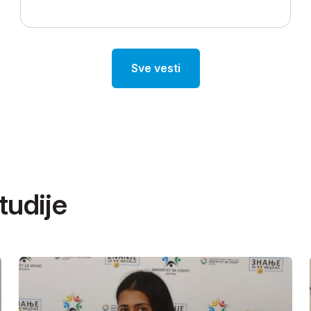
Sve vesti
udije