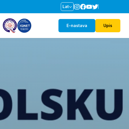
Lat
E-nastava
Upis