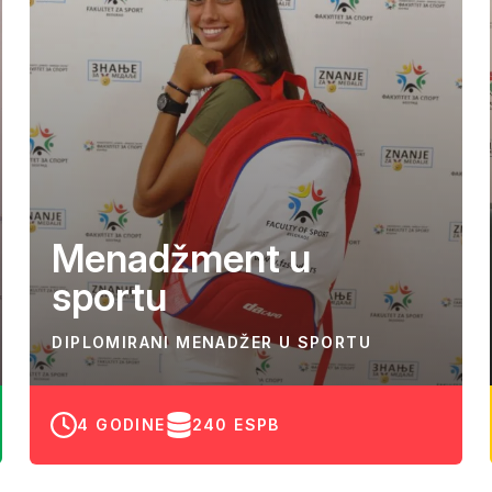
Menadžment u
sportu
DIPLOMIRANI MENADŽER U SPORTU
4 GODINE
240 ESPB