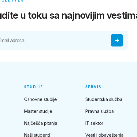
dite u toku sa najnovijim vestim
STUDIJE
SERVIS
Osnovne studije
Studentska služba
Master studije
Pravna služba
Najčešća pitanja
IT sektor
Naši studenti
Vesti i obaveštenja