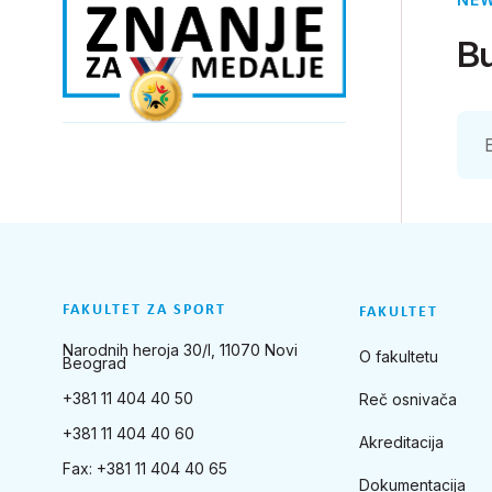
Bu
FAKULTET ZA SPORT
FAKULTET
Narodnih heroja 30/I, 11070 Novi
O fakultetu
Beograd
+381 11 404 40 50
Reč osnivača
+381 11 404 40 60
Akreditacija
Fax: +381 11 404 40 65
Dokumentacija