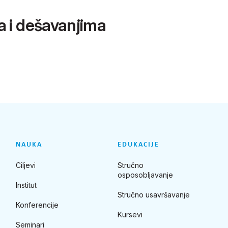
a i dešavanjima
NAUKA
EDUKACIJE
Ciljevi
Stručno
osposobljavanje
Institut
Stručno usavršavanje
Konferencije
Kursevi
Seminari