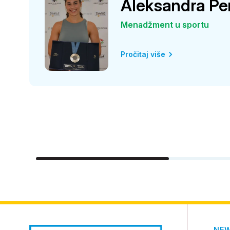
Aleksandra Per
Menadžment u sportu
Pročitaj više
NE