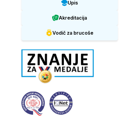
Upis
Akreditacija
Vodič za brucoše