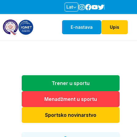
Lat
E-nastava
Upis
Trener u sportu
Menadžment u sportu
Sportsko novinarstvo