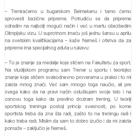
– Treniraćemo u bugarskom Belmekenu i tamo ćemo
sprovesti bazične pripreme. Potrudiću se da pripreme
odradim na najbolji mogući način i već u martu obezbedim
Olimpijsku vizu. U suprotnom imaću još jednu šansu u aprilu
na svetskim kvalifikacijama – kaže Nemeš i otkriva da za
pripreme ima specijalnog aduta u rukavu:
– To je znanje za medalje koje stičem na Fakultetu za sport.
Na studijskom programu sam Trener u sportu i teorisjko
znanje koje stičem svakodnevno proverama u praksi i to mi
zaista mnog znači. Već sam mnogo toga naučio, ali pre
svega kako da na pravi način osluškujem svoje telo i na
osnovu toga kako da pravilno doziram trening. U teoriji
sportskog treninga postoji princip svesnosti, po kome
sportista treba da zna šta radi, zašto to na treningu radi i
kako treba radi. Mislim da sam to dobro izučio i da mi zaista
pomaže – zaključio je Nemeš.