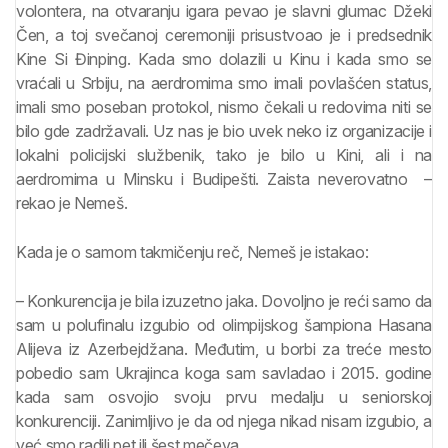
volontera, na otvaranju igara pevao je slavni glumac Džeki
Čen, a toj svečanoj ceremoniji prisustvoao je i predsednik
Kine Si Đinping. Kada smo dolazili u Kinu i kada smo se
vraćali u Srbiju, na aerdromima smo imali povlašćen status,
imali smo poseban protokol, nismo čekali u redovima niti se
bilo gde zadržavali. Uz nas je bio uvek neko iz organizacije i
lokalni policijski službenik, tako je bilo u Kini, ali i na
aerdromima u Minsku i Budipešti. Zaista neverovatno –
rekao je Nemeš.
Kada je o samom takmičenju reč, Nemeš je istakao:
– Konkurencija je bila izuzetno jaka. Dovoljno je reći samo da
sam u polufinalu izgubio od olimpijskog šampiona Hasana
Alijeva iz Azerbejdžana. Međutim, u borbi za treće mesto
pobedio sam Ukrajinca koga sam savladao i 2015. godine
kada sam osvojio svoju prvu medalju u seniorskoj
konkurenciji. Zanimljivo je da od njega nikad nisam izgubio, a
već smo radili pet ili šest mečeva.