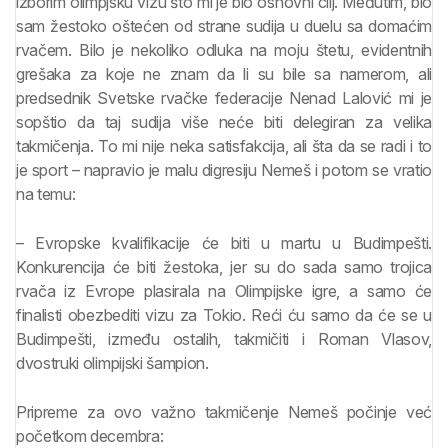
izborim olimpjsku vizu što mi je bio osnovni cilj. Međutim, bio
sam žestoko oštećen od strane sudija u duelu sa domaćim
rvačem. Bilo je nekoliko odluka na moju štetu, evidentnih
grešaka za koje ne znam da li su bile sa namerom, ali
predsednik Svetske rvačke federacije Nenad Lalović mi je
sopštio da taj sudija više neće biti delegiran za velika
takmičenja. To mi nije neka satisfakcija, ali šta da se radi i to
je sport – napravio je malu digresiju Nemeš i potom se vratio
na temu:
– Evropske kvalifikacije će biti u martu u Budimpešti.
Konkurencija će biti žestoka, jer su do sada samo trojica
rvača iz Evrope plasirala na Olimpijske igre, a samo će
finalisti obezbediti vizu za Tokio. Reći ću samo da će se u
Budimpešti, između ostalih, takmičiti i Roman Vlasov,
dvostruki olimpijski šampion.
Pripreme za ovo važno takmičenje Nemeš počinje već
početkom decembra: