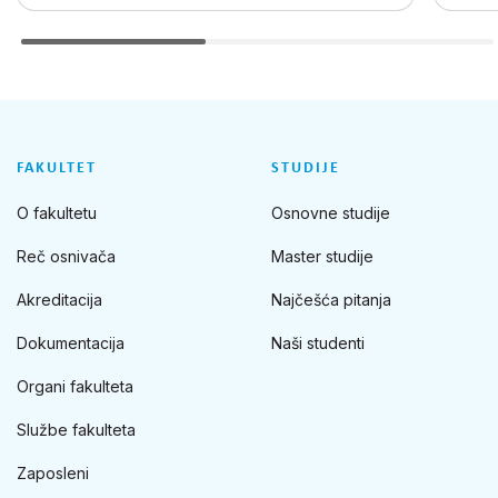
FAKULTET
STUDIJE
O fakultetu
Osnovne studije
Reč osnivača
Master studije
Akreditacija
Najčešća pitanja
Dokumentacija
Naši studenti
Organi fakulteta
Službe fakulteta
Zaposleni