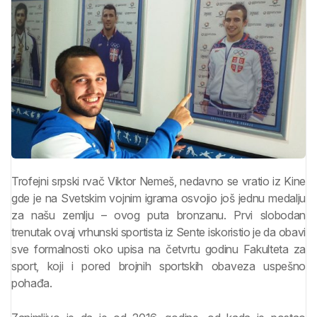
Trofejni srpski rvač Viktor Nemeš, nedavno se vratio iz Kine
gde je na Svetskim vojnim igrama osvojio još jednu medalju
za našu zemlju – ovog puta bronzanu. Prvi slobodan
trenutak ovaj vrhunski sportista iz Sente iskoristio je da obavi
sve formalnosti oko upisa na četvrtu godinu Fakulteta za
sport, koji i pored brojnih sportskih obaveza uspešno
pohađa.