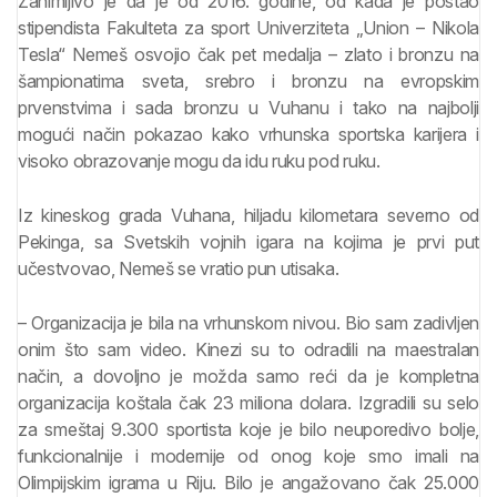
Zanimljivo je da je od 2016. godine, od kada je postao
stipendista Fakulteta za sport Univerziteta „Union – Nikola
Tesla“ Nemeš osvojio čak pet medalja – zlato i bronzu na
šampionatima sveta, srebro i bronzu na evropskim
prvenstvima i sada bronzu u Vuhanu i tako na najbolji
mogući način pokazao kako vrhunska sportska karijera i
visoko obrazovanje mogu da idu ruku pod ruku.
Iz kineskog grada Vuhana, hiljadu kilometara severno od
Pekinga, sa Svetskih vojnih igara na kojima je prvi put
učestvovao, Nemeš se vratio pun utisaka.
– Organizacija je bila na vrhunskom nivou. Bio sam zadivljen
onim što sam video. Kinezi su to odradili na maestralan
način, a dovoljno je možda samo reći da je kompletna
organizacija koštala čak 23 miliona dolara. Izgradili su selo
za smeštaj 9.300 sportista koje je bilo neuporedivo bolje,
funkcionalnije i modernije od onog koje smo imali na
Olimpijskim igrama u Riju. Bilo je angažovano čak 25.000