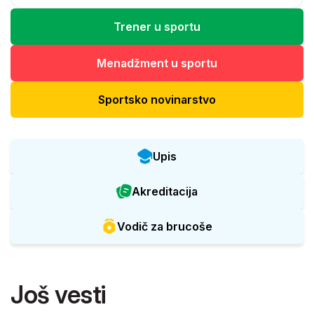
Trener u sportu
Menadžment u sportu
Sportsko novinarstvo
Upis
Akreditacija
Vodič za brucoše
Još vesti