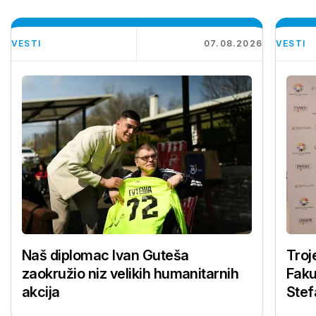
VESTI
07.08.2026
VESTI
Naš diplomac Ivan Guteša
Troj
zaokružio niz velikih humanitarnih
Faku
akcija
Stef