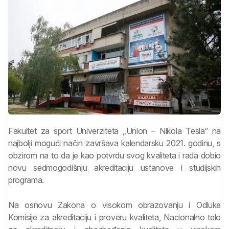
Fakultet za sport Univerziteta „Union – Nikola Tesla“ na
najbolji mogući način završava kalendarsku 2021. godinu, s
obzirom na to da je kao potvrdu svog kvaliteta i rada dobio
novu sedmogodišnju akreditaciju ustanove i studijskih
programa.
Na osnovu Zakona o visokom obrazovanju i Odluke
Komisije za akreditaciju i proveru kvaliteta, Nacionalno telo