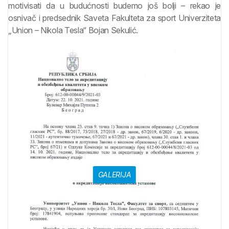
motivisati da u budućnosti budemo još bolji – rekao je
osnivač i predsednik Saveta Fakulteta za sport Univerziteta
„Union – Nikola Tesla“ Bojan Sekulić.
GALERIJA