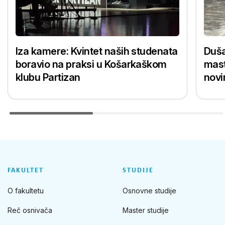
Iza kamere: Kvintet naših studenata
Duša
boravio na praksi u Košarkaškom
mast
klubu Partizan
novi
FAKULTET
STUDIJE
O fakultetu
Osnovne studije
Reč osnivača
Master studije