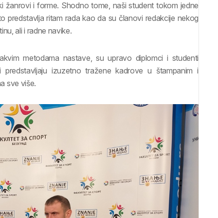
ki žanrovi i forme. Shodno tome, naši student tokom jedne
o predstavlja ritam rada kao da su članovi redakcije nekog
u, ali i radne navike.
ovakvim metodama nastave, su upravo diplomci i studenti
i predstavljaju izuzetno tražene kadrove u štampanim i
ma sve više.