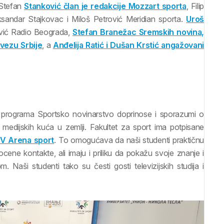
 Stefan
Stanković član je redakcije Mozzart sporta
, Filip
eksandar Stajkovac i Miloš Petrović Meridian sporta.
Uroš
ović Radio Beograda,
Stefan Branežac Sremskih novina,
vezu Srbije
, a
Anđelija Ratić i Dušan Krstić angažovani
g programa Sportsko novinarstvo doprinose i sporazumi o
 medijskih kuća u zemlji. Fakultet za sport ima potpisane
V Arena sport
. To omogućava da naši studenti praktičnu
ene kontakte, ali imaju i priliku da pokažu svoje znanje i
Naši studenti tako su česti gosti televizijskih studija i