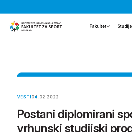
Fakultet
Studij
VESTI
04.02.2022
Postani diplomirani sp
vrhunski studijski pr