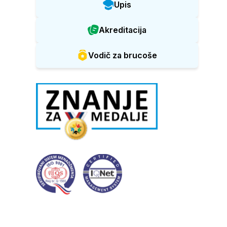
Upis
Akreditacija
Vodič za brucoše