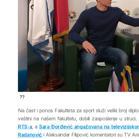
??
Na čast i ponos Fakulteta za sport služi veliki broj dipl
veštini na našem fakultetu, dobili zasposlenje u struci.
RTS-a
, a
Sara Đorđević angažovana na televizijsk
Radanović
i Aleksandar Filipović komentatori su TV Ar