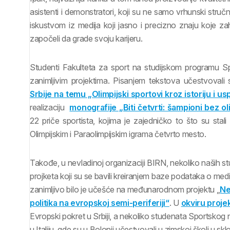
asistenti i demonstratori, koji su ne samo vrhunski stručnj
iskustvom iz medija koji jasno i precizno znaju koje z
započeli da grade svoju karijeru.
Studenti Fakulteta za sport na studijskom programu Sp
zanimljivim projektima. Pisanjem tekstova učestvovali 
Srbije na temu „Olimpijski sportovi kroz istoriju i us
realizaciju
monografije „Biti četvrti: šampioni bez o
22 priče sportista, kojima je zajedničko to što su sta
Olimpijskim i Paraolimpijskim igrama četvrto mesto.
Takođe, u nevladinoj organizaciji BIRN, nekoliko naših stu
projketa koji su se bavili kreiranjem baze podataka o medi
zanimljivo bilo je učešće na međunarodnom projektu „
Ne
politika na evropskoj semi-periferiji“
. U
okviru proje
Evropski pokret u Srbiji, a nekoliko studenata Sportskog n
u Italiju, gde su u Bolonji učestvovali u zimskoj školi