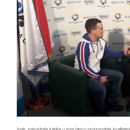
Ipak, najvažnija karika u tom lancu proizvodnje kvalitetni