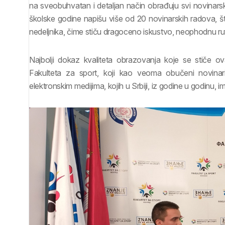
na sveobuhvatan i detaljan način obrađuju svi novinars
školske godine napišu više od 20 novinarskih radova, št
nedeljnika, čime stiču dragoceno iskustvo, neophodnu rutin
Najbolji dokaz kvaliteta obrazovanja koje se stiče 
Fakulteta za sport, koji kao veoma obučeni novinar
elektronskim medijima, kojih u Srbiji, iz godine u godinu, i