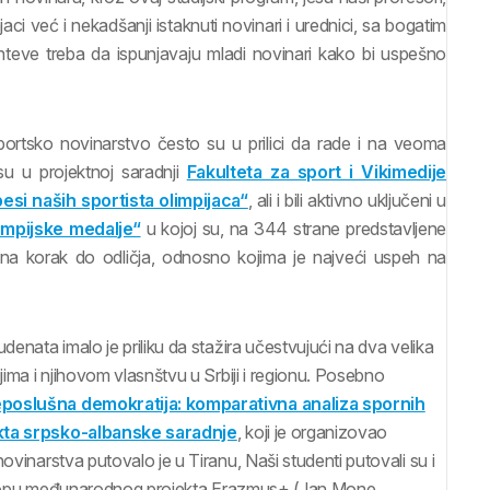
aci već i nekadšanji istaknuti novinari i urednici, sa bogatim
ahteve treba da ispunjavaju mladi novinari kako bi uspešno
ortsko novinarstvo često su u prilici da rade i na veoma
su u projektnoj saradnji
Fakulteta za sport i Vikimedije
pesi naših sportista olimpijaca“
, ali i bili aktivno uključeni u
limpijske medalje“
u kojoj su, na 344 strane predstavljene
li na korak do odličja, odnosno kojima je najveći uspeh na
denata imalo je priliku da stažira učestvujući na dva velika
jima i njihovom vlasnštvu u Srbiji i regionu. Posebno
poslušna demokratija: komparativna analiza spornih
kta srpsko-albanske saradnje
, koji je organizovao
ovinarstva putovalo je u Tiranu, Naši studenti putovali su i
 u sklopu međunarodnog projekta Erazmus+ (Jan Mone