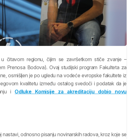
m u čitavom regionu, čijim se završetkom stiče zvanje –
tem Prenosa Bodova). Ovaj studijski program Fakulteta za
odine, osmišljen je po ugledu na vodeće evropske fakultete iz
 njegovom kvalitetu između ostalog svedoči i podatak da je
anju i
Odluke Komisije za akreditaciju dobio novu
oj nastavi, odnosno pisanju novinarskih radova, kroz koje se