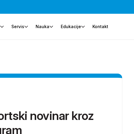
e
Servis
Nauka
Edukacije
Kontakt
ortski novinar kroz
ogram