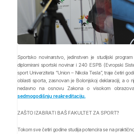
Sportsko novinarstvo, jedinstven je studijski progra
diplomirani sportski novinar i 240 ESPB (Evropski Sis
sport Univerziteta “Union – Nikola Tesla”, traje četiri g
oblasti sporta, zasnovan je Bolonjskoj deklaraciji, a o
nedavno na osnovu Zakona o visokom obrazov
sedmogodišnju reakreditaciju.
ZAŠTO IZABRATI BAŠ FAKULTET ZA SPORT?
Tokom sve četiri godine studija potencira se na praktičn