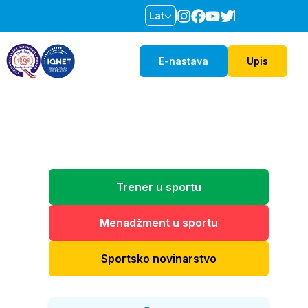
Lat
E-nastava
Upis
Trener u sportu
Menadžment u sportu
Sportsko novinarstvo