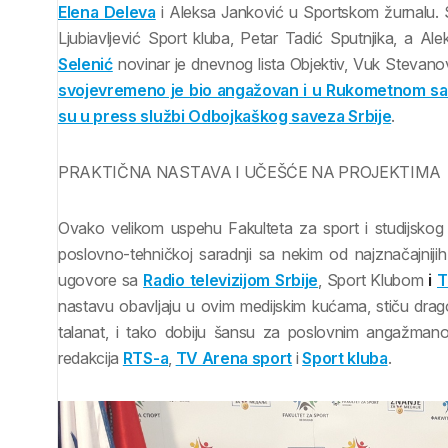
Elena Deleva
i Aleksa Janković u Sportskom žurnalu.
Ljubiavljević Sport kluba, Petar Tadić Sputnjika, a Al
Selenić
novinar je dnevnog lista Objektiv, Vuk Stevan
svojevremeno je bio angažovan i u Rukometnom sa
su u press službi Odbojkaškog saveza Srbije
.
PRAKTIČNA NASTAVA I UČEŠĆE NA PROJEKTIMA
Ovako velikom uspehu Fakulteta za sport i studijsko
poslovno-tehničkoj saradnji sa nekim od najznačajnijih
ugovore sa
Radio televizijom Srbije
, Sport Klubom
i
T
nastavu obavljaju u ovim medijskim kućama, stiču dragoc
talanat, i tako dobiju šansu za poslovnim angažmanom. 
redakcija
RTS-a
,
TV Arena sport
i
Sport kluba
.