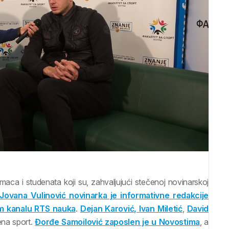
omaca i studenata koji su, zahvaljujući stečenoj novinarskoj
Jovana Vulinović novinarka je informativne redakcije
om kanalu RTS nauka
.
Dejan Karović, Ivan Miletić
,
David
ena sport.
Đorđe Samoilović zaposlen je u Novostima
, a