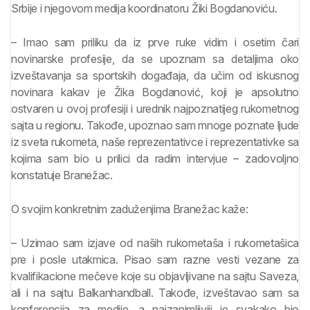
Srbije i njegovom medija koordinatoru Žiki Bogdanoviću.
– Imao sam priliku da iz prve ruke vidim i osetim čari
novinarske profesije, da se upoznam sa detaljima oko
izveštavanja sa sportskih događaja, da učim od iskusnog
novinara kakav je Žika Bogdanović, koji je apsolutno
ostvaren u ovoj profesiji i urednik najpoznatijeg rukometnog
sajta u regionu. Takođe, upoznao sam mnoge poznate ljude
iz sveta rukometa, naše reprezentativce i reprezentativke sa
kojima sam bio u prilici da radim intervjue – zadovoljno
konstatuje Branežac.
O svojim konkretnim zaduženjima Branežac kaže:
– Uzimao sam izjave od naših rukometaša i rukometašica
pre i posle utakmica. Pisao sam razne vesti vezane za
kvalifikacione mečeve koje su objavljivane na sajtu Saveza,
ali i na sajtu Balkanhandball. Takođe, izveštavao sam sa
konferencija za medije, a najzanimljiviji je svakako bio