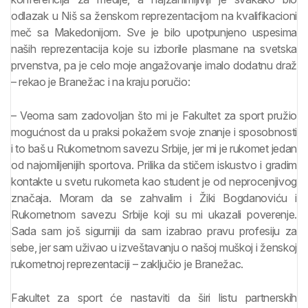
odlazak u Niš sa ženskom reprezentacijom na kvalifikacioni
meč sa Makedonijom. Sve je bilo upotpunjeno uspesima
naših reprezentacija koje su izborile plasmane na svetska
prvenstva, pa je celo moje angažovanje imalo dodatnu draž
– rekao je Branežac i na kraju poručio:
– Veoma sam zadovoljan što mi je Fakultet za sport pružio
mogućnost da u praksi pokažem svoje znanje i sposobnosti
i to baš u Rukometnom savezu Srbije, jer mi je rukomet jedan
od najomiljenijih sportova. Prilika da stičem iskustvo i gradim
kontakte u svetu rukometa kao student je od neprocenjivog
značaja. Moram da se zahvalim i Žiki Bogdanoviću i
Rukometnom savezu Srbije koji su mi ukazali poverenje.
Sada sam još sigurniji da sam izabrao pravu profesiju za
sebe, jer sam uživao u izveštavanju o našoj muškoj i ženskoj
rukometnoj reprezentaciji – zaključio je Branežac.
Fakultet za sport će nastaviti da širi listu partnerskih