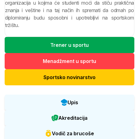
organizacija u kojima će studenti moći da stiču praktična
znanja i veštine i na taj način ih spremati da odmah po
diplomiranju budu sposobni i upotrebljivi na sportskom
tržištu.
Trener u sportu
Menadžment u sportu
Sportsko novinarstvo
Upis
Akreditacija
Vodič za brucoše