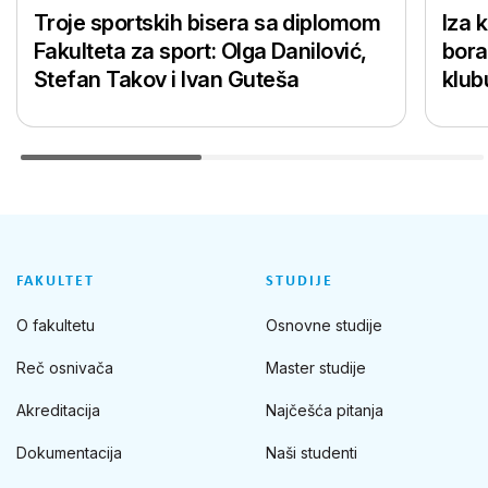
Troje sportskih bisera sa diplomom
Iza 
Fakulteta za sport: Olga Danilović,
bora
Stefan Takov i Ivan Guteša
klub
FAKULTET
STUDIJE
O fakultetu
Osnovne studije
Reč osnivača
Master studije
Akreditacija
Najčešća pitanja
Dokumentacija
Naši studenti