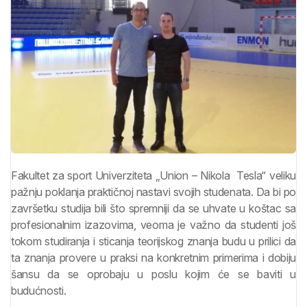
Fakultet za sport Univerziteta „Union – Nikola Tesla“ veliku
pažnju poklanja praktičnoj nastavi svojih studenata. Da bi po
završetku studija bili što spremniji da se uhvate u koštac sa
profesionalnim izazovima, veoma je važno da studenti još
tokom studiranja i sticanja teorijskog znanja budu u prilici da
ta znanja provere u praksi na konkretnim primerima i dobiju
šansu da se oprobaju u poslu kojim će se baviti u
budućnosti.