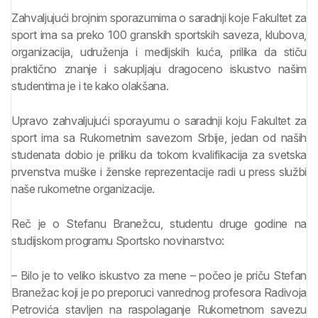
Zahvaljujući brojnim sporazumima o saradnji koje Fakultet za
sport ima sa preko 100 granskih sportskih saveza, klubova,
organizacija, udruženja i medijskih kuća, prilika da stiču
praktično znanje i sakupljaju dragoceno iskustvo našim
studentima je i te kako olakšana.
Upravo zahvaljujući sporayumu o saradnji koju Fakultet za
sport ima sa Rukometnim savezom Srbije, jedan od naših
studenata dobio je priliku da tokom kvalifikacija za svetska
prvenstva muške i ženske reprezentacije radi u press službi
naše rukometne organizacije.
Reč je o Stefanu Branežcu, studentu druge godine na
studijskom programu Sportsko novinarstvo:
– Bilo je to veliko iskustvo za mene – počeo je priču Stefan
Branežac koji je po preporuci vanrednog profesora Radivoja
Petrovića stavljen na raspolaganje Rukometnom savezu