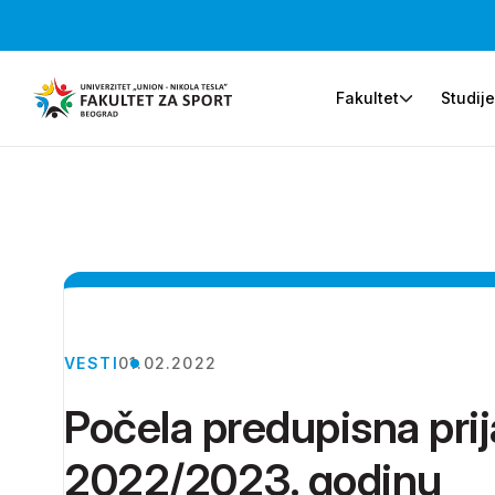
Fakultet
Studij
VESTI
01.02.2022
Počela predupisna prij
2022/2023. godinu