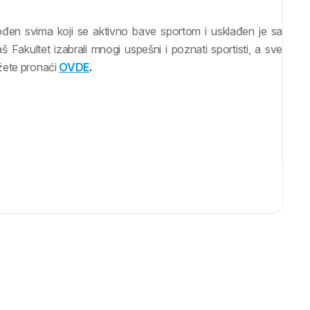
đen svima koji se aktivno bave sportom i usklađen je sa
akultet izabrali mnogi uspešni i poznati sportisti, a sve
ožete pronaći
OVDE
.