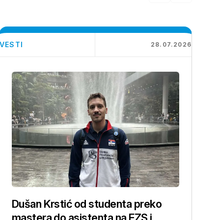
VESTI
28.07.2026
Dušan Krstić od studenta preko
mastera do asistenta na FZS i