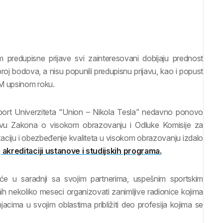
predupisne prijave svi zainteresovani dobijaju prednost
broj bodova, a nisu popunili predupisnu prijavu, kao i popust
OM upsinom roku.
sport Univerziteta “Union – Nikola Tesla” nedavno ponovo
ovu Zakona o visokom obrazovanju i Odluke Komisije za
ditaciju i obezbeđenje kvaliteta u visokom obrazovanju izdalo
akreditaciji ustanove i studijskih programa.
će u saradnji sa svojim partnerima, uspešnim sportskim
h nekoliko meseci organizovati zanimljive radionice kojima
acima u svojim oblastima približiti deo profesija kojima se