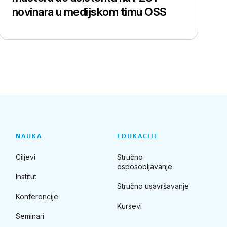
novinara u medijskom timu OSS
NAUKA
EDUKACIJE
Ciljevi
Stručno
osposobljavanje
Institut
Stručno usavršavanje
Konferencije
Kursevi
Seminari