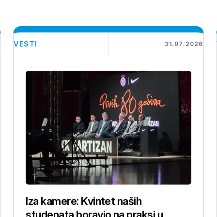
VESTI
6
31.07.2026
Iza kamere: Kvintet naših
studenata boravio na praksi u