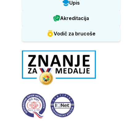
Upis
Akreditacija
Vodič za brucoše