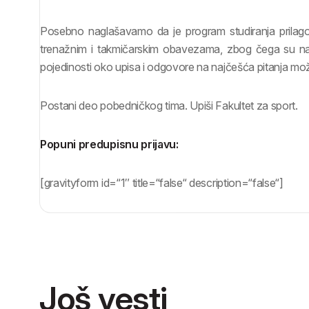
Posebno naglašavamo da je program studiranja prilago
trenažnim i takmičarskim obavezama, zbog čega su naš F
pojedinosti oko upisa i odgovore na najčešća pitanja m
Postani deo pobedničkog tima. Upiši Fakultet za sport.
Popuni predupisnu prijavu:
[gravityform id=“1″ title=“false“ description=“false“]
Još vesti