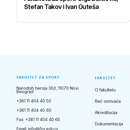
Stefan Takov i Ivan Guteša
FAKULTET ZA SPORT
FAKULTET
Narodnih heroja 30/I, 11070 Novi
O fakultetu
Beograd
+381 11 404 40 50
Reč osnivača
+381 11 404 40 60
Akreditacija
Fax: +381 11 404 40 65
Dokumentacija
Email:
info@fzs.edu.rs