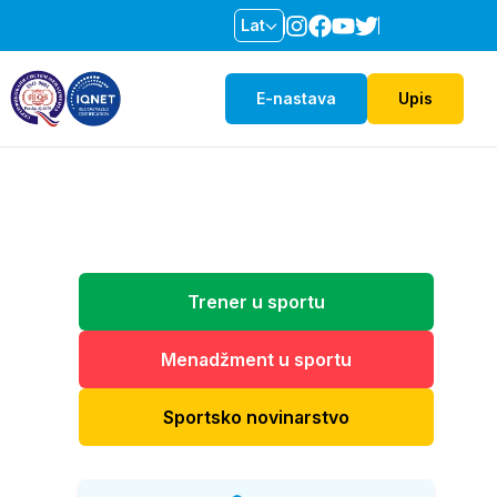
Lat
E-nastava
Upis
Trener u sportu
Menadžment u sportu
Sportsko novinarstvo