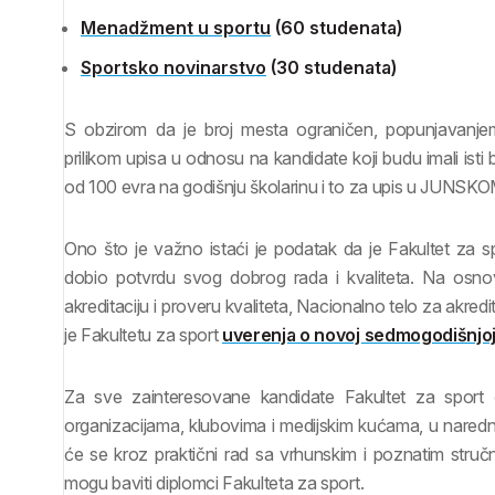
Menadžment u sportu
(60 studenata)
Sportsko novinarstvo
(30 studenata)
S obzirom da je broj mesta ograničen, popunjavanjem 
prilikom upisa u odnosu na kandidate koji budu imali isti 
od 100 evra na godišnju školarinu i to za upis u JUNSK
Ono što je važno istaći je podatak da je Fakultet za 
dobio potvrdu svog dobrog rada i kvaliteta. Na osn
akreditaciju i proveru kvaliteta, Nacionalno telo za akre
je Fakultetu za sport
uverenja o novoj sedmogodišnjoj 
Za sve zainteresovane kandidate Fakultet za sport 
organizacijama, klubovima i medijskim kućama, u naredni
će se kroz praktični rad sa vrhunskim i poznatim stručnj
mogu baviti diplomci Fakulteta za sport.