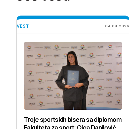
VESTI
04.08.202
Troje sportskih bisera sa diplomom
Fakulteta za sport: Olga Danilović,