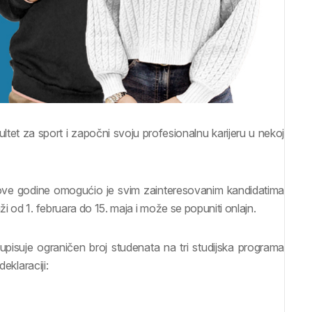
ultet za sport i započni svoju profesionalnu karijeru u nekoj
i ove godine omogućio je svim zainteresovanim kandidatima
 od 1. februara do 15. maja i može se popuniti onlajn.
isuje ograničen broj studenata na tri studijska programa
eklaraciji: