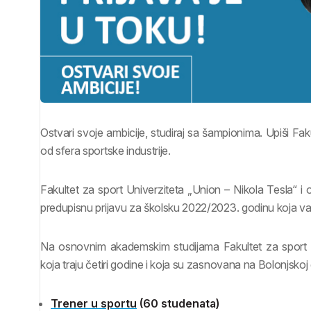
Ostvari svoje ambicije, studiraj sa šampionima. Upiši Fak
od sfera sportske industrije.
Fakultet za sport Univerziteta „Union – Nikola Tesla“ 
predupisnu prijavu za školsku 2022/2023. godinu koja važi
Na osnovnim akademskim studijama Fakultet za sport up
koja traju četiri godine i koja su zasnovana na Bolonjskoj d
Trener u sportu
(60 studenata)