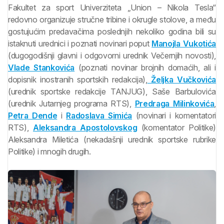
Fakultet za sport Univerziteta „Union – Nikola Tesla“
redovno organizuje stručne tribine i okrugle stolove, a među
gostujućim predavačima poslednjih nekoliko godina bili su
istaknuti urednici i poznati novinari poput
Manojla Vukotića
(dugogodišnji glavni i odgovorni urednik Večernjih novosti),
Vlade Stankovića
(poznati novinar brojnih domaćih, ali i
dopisnik inostranih sportskih redakcija),
Željka Vučkovića
(urednik sportske redakcije TANJUG), Saše Barbulovića
(urednik Jutarnjeg programa RTS),
Predraga Milinkovića
,
Petra Dende
i
Radoslava Simića
(novinari i komentatori
RTS),
Aleksandra Apostolovskog
(komentator Politike)
Aleksandra Miletića (nekadašnji urednik sportske rubrike
Politike) i mnogih drugih.