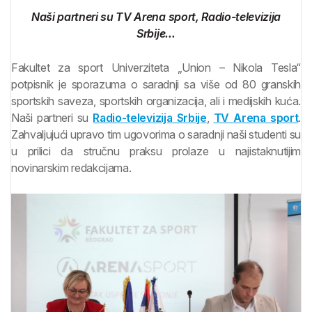
Naši partneri su TV Arena sport, Radio-televizija
Srbije…
Fakultet za sport Univerziteta „Union – Nikola Tesla“
potpisnik je sporazuma o saradnji sa više od 80 granskih
sportskih saveza, sportskih organizacija, ali i medijskih kuća.
Naši partneri su
Radio-televizija Srbije
,
TV Arena sport
.
Zahvaljujući upravo tim ugovorima o saradnji naši studenti su
u prilici da stručnu praksu prolaze u najistaknutijim
novinarskim redakcijama.