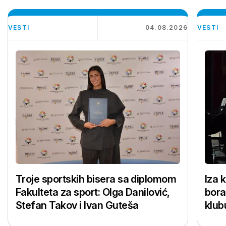
VESTI
04.08.2026
VESTI
Troje sportskih bisera sa diplomom
Iza 
Fakulteta za sport: Olga Danilović,
bora
Stefan Takov i Ivan Guteša
klub