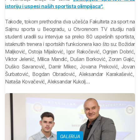
istoriju i uspesi naših sportista olimpijaca“.
Takođe, tokom prethodna dva učešća Fakulteta za sport na
Sajmu sporta u Beogradu, u Otvorenom TV studiju naši
studenti uradili su intervjue sa preko 80 uspešnih sportista,
istaknutih trenera i sportskih funkcionera kao što su: Božidar
Maljković, Ostoja Mijailović, Igor Rakočević, Ognjen Dobrić,
Viktor Jelenić, Milica Mandić, Dušan Borković, Zoran Gajić,
Duško Savanović, Damir Mikec, Jovana Preković, Jovan
Šurbatović, Bogdan Obradović, Aleksandar Karakašević,
Nataša Kovačević, Aleksandar Kukolj…
GALERIJA