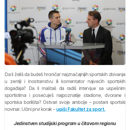
Da li želiš da budeš hroničar najznačajnijih sportskih zbivanja
u zemlji i inostranstvu ili komentator najvećih sportskih
događaja? Da li maštaš da radiš intervjue sa uspešnim
sportistima i posećuješ najpoznatije stadione, dvorane i
sportska borilišta? Ostvari svoje ambcije – postani sportski
novinar. Učini prvi korak –
upiši Fakultet za sport.
Jedinstven studijski program u čitavom regionu