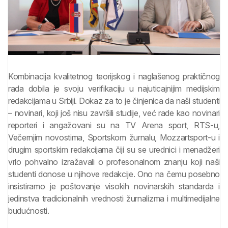
Kombinacija kvalitetnog teorijskog i naglašenog praktičnog
rada dobila je svoju verifikaciju u najuticajnijim medijskim
redakcijama u Srbiji. Dokaz za to je činjenica da naši studenti
– novinari, koji još nisu završili studije, već rade kao novinari
reporteri i angažovani su na TV Arena sport, RTS-u,
Večernjim novostima, Sportskom žurnalu, Mozzartsport-u i
drugim sportskim redakcijama čiji su se urednici i menadžeri
vrlo pohvalno izražavali o profesonalnom znanju koji naši
studenti donose u njihove redakcije. Ono na čemu posebno
insistiramo je poštovanje visokih novinarskih standarda i
jedinstva tradicionalnih vrednosti žurnalizma i multimedijalne
budućnosti.