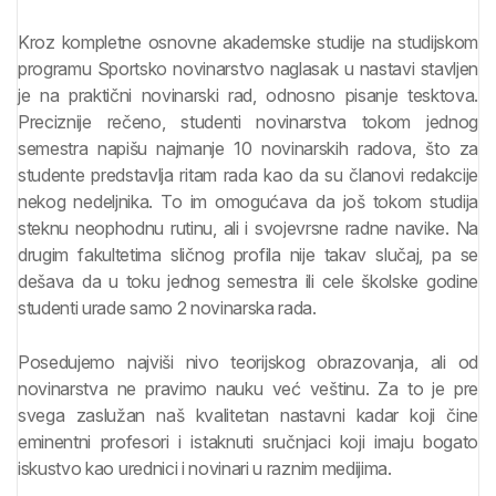
Kroz kompletne osnovne akademske studije na studijskom
programu Sportsko novinarstvo naglasak u nastavi stavljen
je na praktični novinarski rad, odnosno pisanje tesktova.
Preciznije rečeno, studenti novinarstva tokom jednog
semestra napišu najmanje 10 novinarskih radova, što za
studente predstavlja ritam rada kao da su članovi redakcije
nekog nedeljnika. To im omogućava da još tokom studija
steknu neophodnu rutinu, ali i svojevrsne radne navike. Na
drugim fakultetima sličnog profila nije takav slučaj, pa se
dešava da u toku jednog semestra ili cele školske godine
studenti urade samo 2 novinarska rada.
Posedujemo najviši nivo teorijskog obrazovanja, ali od
novinarstva ne pravimo nauku već veštinu. Za to je pre
svega zaslužan naš kvalitetan nastavni kadar koji čine
eminentni profesori i istaknuti sručnjaci koji imaju bogato
iskustvo kao urednici i novinari u raznim medijima.