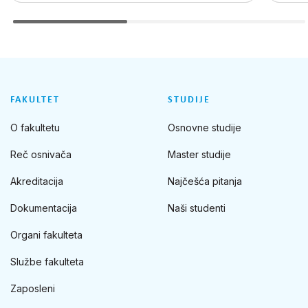
FAKULTET
STUDIJE
O fakultetu
Osnovne studije
Reč osnivača
Master studije
Akreditacija
Najčešća pitanja
Dokumentacija
Naši studenti
Organi fakulteta
Službe fakulteta
Zaposleni