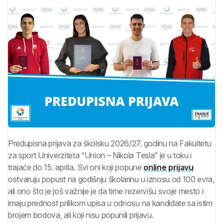
Predupisna prijava za školsku 2026/27. godinu na Fakultetu
za sport Univerziteta “Union – Nikola Tesla” je u toku i
trajaće do 15. aprila. Svi oni koji popune
online prijavu
ostvaruju popust na godišnju školarinu u iznosu od 100 evra,
ali ono što je još važnije je da time rezervišu svoje mesto i
imaju prednost prilikom upisa u odnosu na kandidate sa istim
brojem bodova, ali koji nisu popunili prijavu.