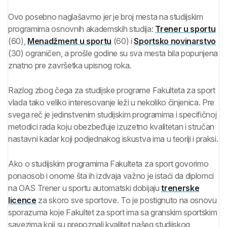
Ovo posebno naglašavmo jer je broj mesta na studijskim
programima osnovnih akademskih studija:
Trener u sportu
(60),
Menadžment u sportu
(60) i
Sportsko novinarstvo
(30) ograničen, a prošle godine su sva mesta bila popunjena
znatno pre završetka upisnog roka.
Razlog zbog čega za studijske programe Fakulteta za sport
vlada tako veliko interesovanje leži u nekoliko činjenica. Pre
svega reč je jedinstvenim studijskim programima i specifičnoj
metodici rada koju obezbeđuje izuzetno kvalitetan i stručan
nastavni kadar koji podjednakog iskustva ima u teoriji i praksi.
Ako o studijskim programima Fakulteta za sport govorimo
ponaosob i onome šta ih izdvaja važno je istaći da diplomci
na OAS Trener u sportu automatski dobijaju
trenerske
licence
za skoro sve sportove. To je postignuto na osnovu
sporazuma koje Fakultet za sport ima sa granskim sportskim
savezima koji su prepoznali kvalitet našeg studijskog