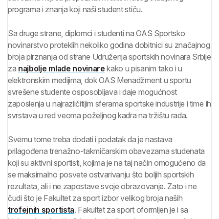
programa i znanja koji naši student stiču.
Sa druge strane, diplomci i studenti na OAS Sportsko
novinarstvo proteklih nekoliko godina dobitnici su značajnog
broja pirznanja od strane Udruženja sportskih novinara Srbije
za
najbolje mlade novinare
kako u pisanim tako i u
elektronskim medijima, dok OAS Menadžment u sportu
svrešene studente osposobljava i daje mogućnost
zaposlenja u najrazličitijim sferama sportske industrije i time ih
svrstava u red veoma poželjnog kadra na tržištu rada.
Svemu tome treba dodati i podatak da je nastava
prilagođena trenažno-takmičarskim obavezama studenata
koji su aktivni sportisti, kojima je na taj način omogućeno da
se maksimalno posvete ostvarivanju što boljih sportskih
rezultata, ali i ne zapostave svoje obrazovanje. Zato i ne
čudi što je Fakultet za sport izbor velikog broja naših
trofejnih sportista
. Fakultet za sport oformljen je i sa