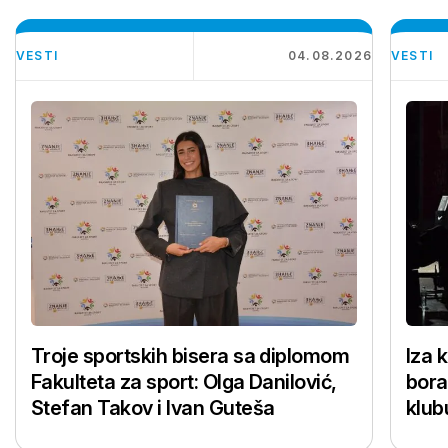
VESTI
04.08.2026
VESTI
Troje sportskih bisera sa diplomom
Iza 
Fakulteta za sport: Olga Danilović,
bora
Stefan Takov i Ivan Guteša
klub