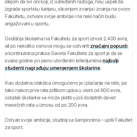
idejom da svi oni koji, iz određenih razloga, nisu uspeli da
izgrade sportsku karijeru, sticenjem zvanja i znanja na ovom
Fakultetu, ostvare svoje ambicije i na neki način budu
angažovani u sportu.
Godišnja školarina na Fakultetu za sport iznosi 2.400 evra,
ali po nekoliko osnova mogu se ostvariti
značajni popusti
,
a kontinuirana praksa Saveta Fakulteta za sport je da se
svake godine po jasno utvrđenim kriterijumima
najbolji
studenti nagrađuju umenjenjem školarine
.
Kao dodatna olakšica omogućeno je i plaćanje na rate, pa
tako nakon prve rate prilikom upisa u visini od 600 evra,
ostatak školarine se može platiti u još dodatnih devet
mesečnih rata u iznosu od po 200 evra.
Ostvari svoje ambicije, studiraj sa šampionima – upiši Fakultet
za sport.