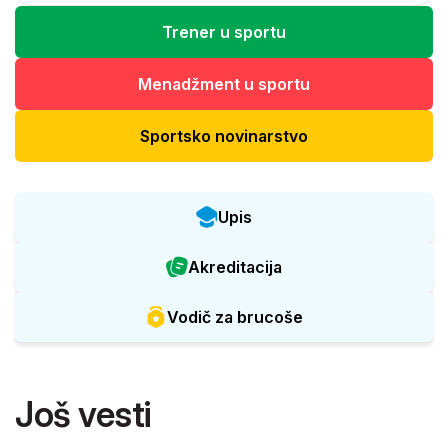
Trener u sportu
Menadžment u sportu
Sportsko novinarstvo
Upis
Akreditacija
Vodič za brucoše
Još vesti