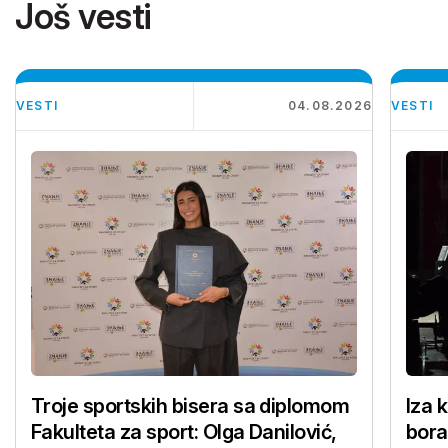
Još vesti
VESTI
04.08.2026
VESTI
Troje sportskih bisera sa diplomom
Iza 
Fakulteta za sport: Olga Danilović,
bora