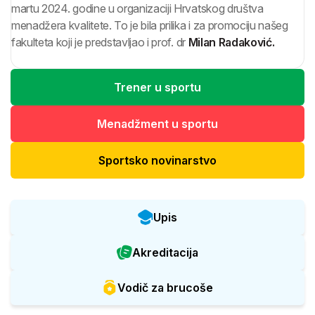
martu 2024. godine u organizaciji Hrvatskog društva
menadžera kvalitete. To je bila prilika i za promociju našeg
fakulteta koji je predstavljao i prof. dr
Milan Radaković.
Trener u sportu
Menadžment u sportu
Sportsko novinarstvo
Upis
Akreditacija
Vodič za brucoše