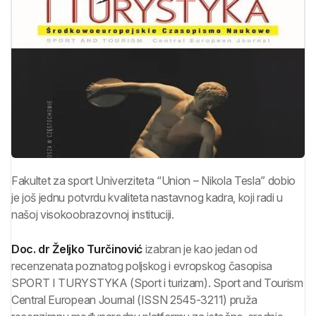
Fakultet za sport Univerziteta “Union – Nikola Tesla” dobio
je još jednu potvrdu kvaliteta nastavnog kadra, koji radi u
našoj visokoobrazovnoj instituciji.
Doc. dr Željko Turčinović
izabran je kao jedan od
recenzenata poznatog poljskog i evropskog časopisa
SPORT I TURYSTYKA (Sport i turizam). Sport and Tourism
Central European Journal (ISSN 2545-3211) pruža