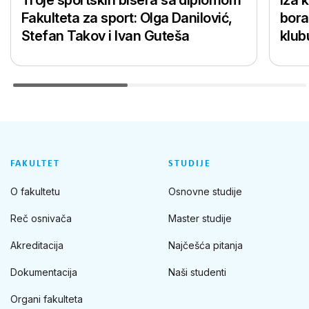
Troje sportskih bisera sa diplomom
Iza 
Fakulteta za sport: Olga Danilović,
bora
Stefan Takov i Ivan Guteša
klub
FAKULTET
STUDIJE
O fakultetu
Osnovne studije
Reč osnivača
Master studije
Akreditacija
Najčešća pitanja
Dokumentacija
Naši studenti
Organi fakulteta