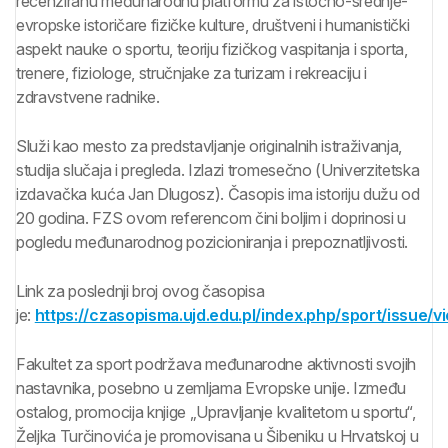
recenziranu međunarodnu platformu za istočno-srednje-
evropske istoričare fizičke kulture, društveni i humanistički
aspekt nauke o sportu, teoriju fizičkog vaspitanja i sporta,
trenere, fiziologe, stručnjake za turizam i rekreaciju i
zdravstvene radnike.
Služi kao mesto za predstavljanje originalnih istraživanja,
studija slučaja i pregleda. Izlazi tromesečno (Univerzitetska
izdavačka kuća Jan Dlugosz). Časopis ima istoriju dužu od
20 godina. FZS ovom referencom čini boljim i doprinosi u
pogledu međunarodnog pozicioniranja i prepoznatljivosti.
Link za poslednji broj ovog časopisa
je:
https://czasopisma.ujd.edu.pl/index.php/sport/issue/
Fakultet za sport podržava međunarodne aktivnosti svojih
nastavnika, posebno u zemljama Evropske unije. Između
ostalog, promocija knjige „Upravljanje kvalitetom u sportu“,
Željka Turčinovića je promovisana u Šibeniku u Hrvatskoj u