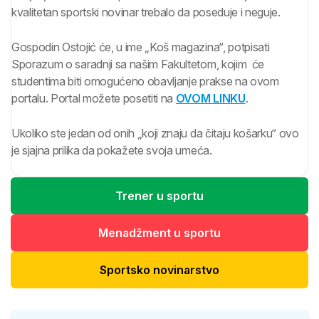
kvalitetan sportski novinar trebalo da poseduje i neguje.
Gospodin Ostojić će, u ime „Koš magazina“, potpisati
Sporazum o saradnji sa našim Fakultetom, kojim će
studentima biti omogućeno obavljanje prakse na ovom
portalu. Portal možete posetiti na
OVOM LINKU
.
Ukoliko ste jedan od onih „koji znaju da čitaju košarku“ ovo
je sjajna prilika da pokažete svoja umeća.
Trener u sportu
Menadžment u sportu
Sportsko novinarstvo