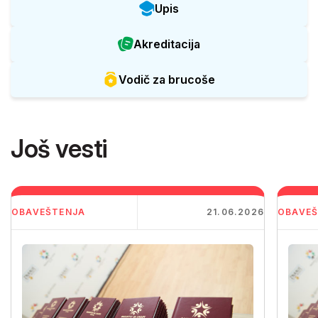
Upis
Akreditacija
Vodič za brucoše
Još vesti
OBAVEŠTENJA
21.06.2026
OBAVEŠ