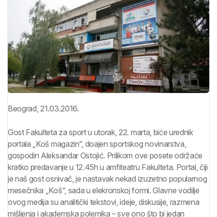
Beograd, 21.03.2016.
Gost Fakulteta za sport u utorak, 22. marta, biće urednik
portala „Koš magazin“, doajen sportskog novinarstva,
gospodin Aleksandar Ostojić. Prilikom ove posete održaće
kratko predavanje u 12.45h u amfiteatru Fakulteta. Portal, čiji
je naš gost osnivač, je nastavak nekad izuzetno popularnog
mesečnika „Koš“, sada u elekronskoj formi. Glavne vodilje
ovog medija su analitički tekstovi, ideje, diskusije, razmena
mišljenja i akademska polemika – sve ono što bi jedan