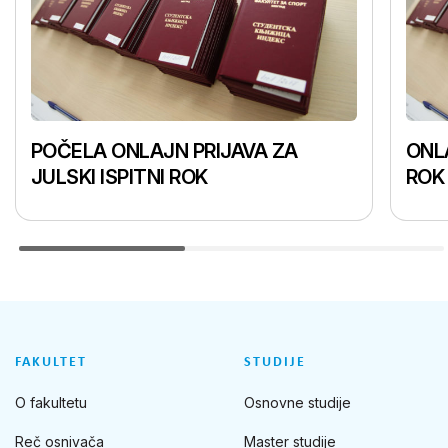
POČELA ONLAJN PRIJAVA ZA
ONLA
JULSKI ISPITNI ROK
ROK
FAKULTET
STUDIJE
O fakultetu
Osnovne studije
Reč osnivača
Master studije