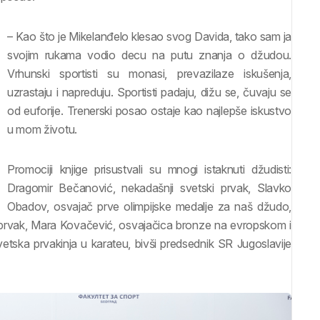
– Kao što je Mikelanđelo klesao svog Davida, tako sam ja
svojim rukama vodio decu na putu znanja o džudou.
Vrhunski sportisti su monasi, prevazilaze iskušenja,
uzrastaju i napreduju. Sportisti padaju, dižu se, čuvaju se
od euforije. Trenerski posao ostaje kao najlepše iskustvo
u mom životu.
Promociji knjige prisustvali su mnogi istaknuti džudisti:
Dragomir Bečanović, nekadašnji svetski prvak, Slavko
Obadov, osvajač prve olimpijske medalje za naš džudo,
i prvak, Mara Kovačević, osvajačica bronze na evropskom i
etska prvakinja u karateu, bivši predsednik SR Jugoslavije