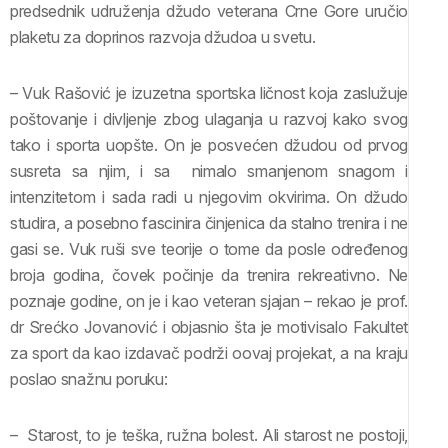
predsednik udruženja džudo veterana Crne Gore uručio
plaketu za doprinos razvoja džudoa u svetu.
– Vuk Rašović je izuzetna sportska ličnost koja zaslužuje
poštovanje i divljenje zbog ulaganja u razvoj kako svog
tako i sporta uopšte. On je posvećen džudou od prvog
susreta sa njim, i sa nimalo smanjenom snagom i
intenzitetom i sada radi u njegovim okvirima. On džudo
studira, a posebno fascinira činjenica da stalno trenira i ne
gasi se. Vuk ruši sve teorije o tome da posle određenog
broja godina, čovek počinje da trenira rekreativno. Ne
poznaje godine, on je i kao veteran sjajan – rekao je prof.
dr Srećko Jovanović i objasnio šta je motivisalo Fakultet
za sport da kao izdavač podrži oovaj projekat, a na kraju
poslao snažnu poruku:
– Starost, to je teška, ružna bolest. Ali starost ne postoji,