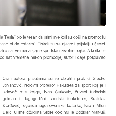
a Tesla“ bio je tesan da primi sve koji su došli na promociju
o ni da ostarim“. Tiskali su se njegovi prijatelji, učenici,
ali u sat vremena sjajne sportske i životne bajke. A koliko je
 od sat vremena nakon promocije, autor i dalje potpisivao
Osim autora, prisutnima su se obratili i prof. dr Srećko
Jovanović, redovni profesor Fakulteta za sport koji je i
izdavač ove knjige, Ivan Ćurković, čuveni fudbalski
golman i dugogodišnji sportski funkcioner, Bratislav
Đorđević, legenda jugoslovenske košarke, kao i Milun
Delić, u ime džudista Srbije dok mu je Božidar Markuš,