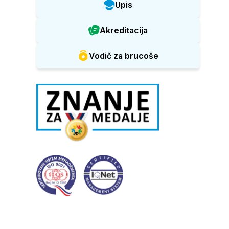
Upis
Akreditacija
Vodič za brucoše