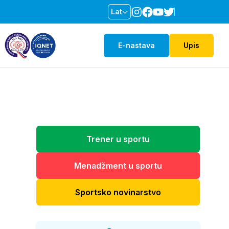
Lat
E-nastava
Upis
Trener u sportu
Menadžment u sportu
Sportsko novinarstvo