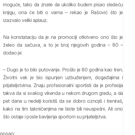
moguće, tako da znate da ukoliko budem pisao sledeću
knjigu, ona će biti o vama – rekao je Rašović što je
izazvalo veliki aplauz.
Na konstataciju da je na promociji otkriveno ono što je
želeo da sačuva, a to je broj njegovih godina – 80 –
dodao je:
– Dugo je to bilo putovanje. Prošlo je 80 godina kao tren.
Životni vek je bio ispunjen uzbuđenjem, događajima i
prijateljstvima. Znaju profesionalni sportisti da je profesija
takva da si svakog vikenda u nekom drugom gradu, a da
pet dana u nedelji koristiš da se dobro oznojiš i treniraš,
kako na tim takmičenjima ne biste bili neuspešni. Ali ono
što ostaje i posle bavljenja sportom su prijateljstva.
i posao: