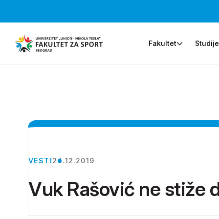
Fakultet
Studij
VESTI
24.12.2019
Vuk Rašović ne stiže d