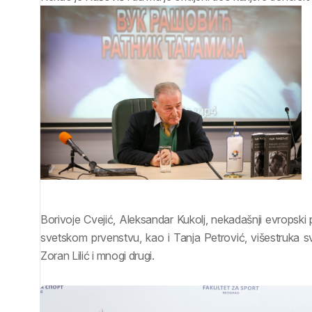
Borivoje Cvejić, Aleksandar Kukolj, nekadašnji evropsk
svetskom prvenstvu, kao i Tanja Petrović, višestruka sv
Zoran Lilić i mnogi drugi.