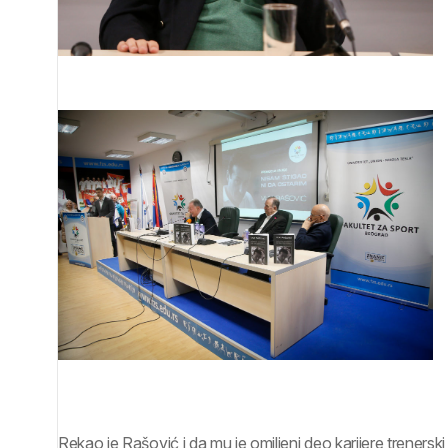
Rekao je Rašović i da mu je omiljeni deo karijere trenersk