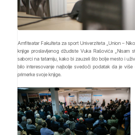
Amfiteatar Fakulteta za sport Univerziteta „Union – Nikol
knjige proslavljenog džudiste Vuka Rašovića „Nisam stiga
saborci na tatamiju, kako bi zauzeli što bolje mesto i uživ
bilo interesovanje najbolje svedoči podatak da je više
primerke svoje knjige.