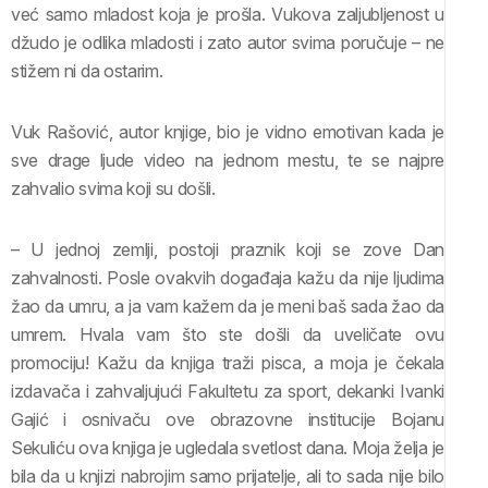
već samo mladost koja je prošla. Vukova zaljubljenost u
džudo je odlika mladosti i zato autor svima poručuje – ne
stižem ni da ostarim.
Vuk Rašović, autor knjige, bio je vidno emotivan kada je
sve drage ljude video na jednom mestu, te se najpre
zahvalio svima koji su došli.
– U jednoj zemlji, postoji praznik koji se zove Dan
zahvalnosti. Posle ovakvih događaja kažu da nije ljudima
žao da umru, a ja vam kažem da je meni baš sada žao da
umrem. Hvala vam što ste došli da uveličate ovu
promociju! Kažu da knjiga traži pisca, a moja je čekala
izdavača i zahvaljujući Fakultetu za sport, dekanki Ivanki
Gajić i osnivaču ove obrazovne institucije Bojanu
Sekuliću ova knjiga je ugledala svetlost dana. Moja želja je
bila da u knjizi nabrojim samo prijatelje, ali to sada nije bilo