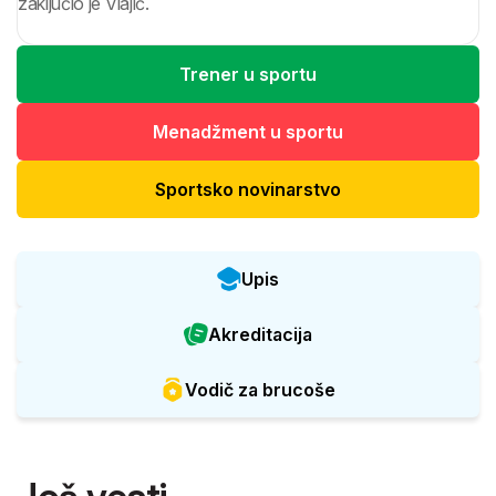
zaključio je Vlajić.
Trener u sportu
Menadžment u sportu
Sportsko novinarstvo
Upis
Akreditacija
Vodič za brucoše