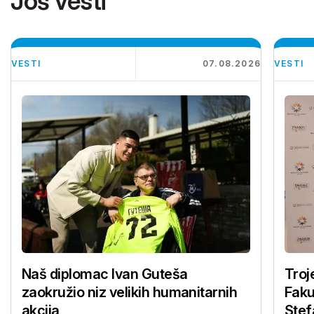
Još vesti
VESTI
07.08.2026
VESTI
Naš diplomac Ivan Guteša
Troj
zaokružio niz velikih humanitarnih
Faku
akcija
Stef