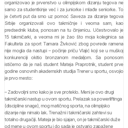
organizovao je prvenstvo u olimpijskom dizanju tegova ne
samo za studentkinje već i za juniorke i mlađe seniorke. To
je četvrti put da smo uz pomoć Saveza za dizanje tegova
Srbije organizovali ovo takmičnje i veoma sam, kao
predsednik kluba, ponosan na tu činjenicu. Učestvovalo je
15 takmičarki, a veoma mi je žao što moja koleginica sa
Fakulteta za sport Tamara Živković zbog povrede ramena
nije mogla da nastupi – počinje priču Vlajić koji se u muškoj
konkurenciji okitio bronzanom medaljom. Sa ponosom
ističemo da je naš student Mateja Praprotnik, student prve
godine osnovnih akademskih studija Trener u sportu, osvojio
je prvo mesto:
– Zadovoljni smo kako je sve proteklo. Meni je ovo drugi
takmičarski nastup u ovom sportu. Prelazak sa powerliftinga
(discipline snage), mog matičnog sporta, na olimpijsko
dizanje nije nimalo lak. Trenažni i takmičarski zahtevi su
totalno drugačiji. Mateja je bio sjajan, on je takmičarski duže
od mene u ovom sportu i do sada je ostvario zapažene