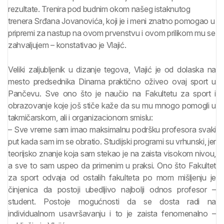
rezultate. Trenira pod budnim okom našeg istaknutog
trenera Srđana Jovanovića, koji je i meni znatno pomogao u
pripremi za nastup na ovom prvenstvu i ovom prilikom mu se
zahvaljujem – konstativao je Vlajić.
Veliki zaljubljenik u dizanje tegova, Vlajić je od dolaska na
mesto predsednika Dinama praktično oživeo ovaj sport u
Pančevu. Sve ono što je naučio na Fakultetu za sport i
obrazovanje koje još stiče kaže da su mu mnogo pomogli u
takmičarskom, ali i organizacionom smislu:
– Sve vreme sam imao maksimalnu podršku profesora svaki
put kada sam im se obratio. Studijski programi su vrhunski, jer
teorijsko znanje koja sam stekao je na zaista visokom nivou,
a sve to sam uspeo da primenim u praksi. Ono što Fakultet
za sport odvaja od ostalih fakulteta po mom mišljenju je
činjenica da postoji ubedljivo najbolji odnos profesor –
student. Postoje mogućnosti da se dosta radi na
individualnom usavršavanju i to je zaista fenomenalno –