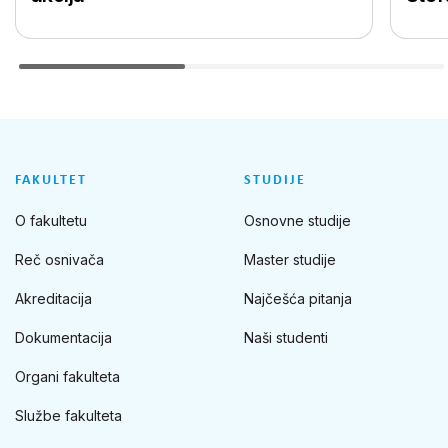
FAKULTET
STUDIJE
O fakultetu
Osnovne studije
Reč osnivača
Master studije
Akreditacija
Najčešća pitanja
Dokumentacija
Naši studenti
Organi fakulteta
Službe fakulteta