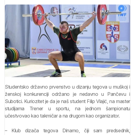
Studentsko državno prvenstvo u dizanju tegova u muškoj i
ženskoj konkurenciji održano je nedavno u Pančevu i
Subotici. Kuriozitet je da je naš student Filip Vlajić, na master
studijama Trener u sportu, na jednom šampionatu
učestvovao kao takmičar a na drugom kao organizator.
– Klub dizača tegova Dinamo, čiji sam predsednik,