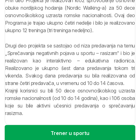
Prvi deo Projekta je realizovan kroz sprovođenje osnovne
obuke nordijskog hodanja (Nordic Walking-a) za 50 dece
osnovnoškolskog uzrasta romske nacionalnosti. Ovaj deo
Programa je trajao ukupno četiri nedelje i bilo je realizovano
ukupno 12 treninga (tri treninga nedeljno).
Drugi deo projekta se sastojao od niza predavanja na temu
„Sprečavanja negativnih pojava u sportu – rasizam“ i bio je
realizovan kao interaktivno – edukativna radionica.
Realizovano je ukupno šest dana predavanja tokom tri
vikenda. Svakog dana predavanja su bila realizovana od
strane četiri predavača, u vremenu od 10 do 14 časova.
Krajnji korisnici su bili 50 dece osnovnoškolskog uzrasta
romske nacionalnosti (od 10 do 14 godina), kao i 106 osoba
koje su bile aktivni učesnici predavanja o sprečavanju
rasizma.
Trener u sportu