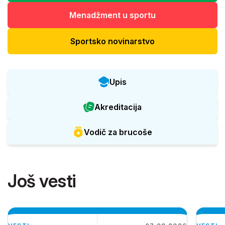
Menadžment u sportu
Sportsko novinarstvo
Upis
Akreditacija
Vodič za brucoše
Još vesti