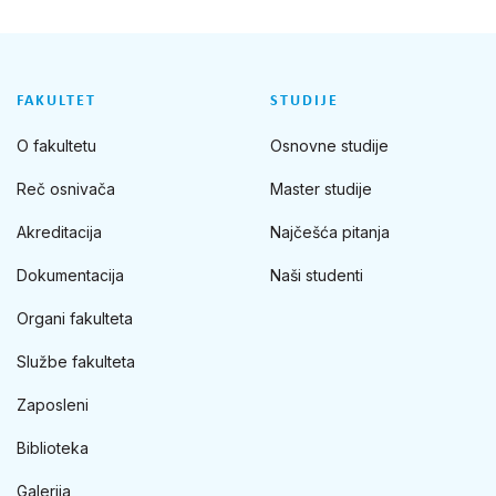
FAKULTET
STUDIJE
O fakultetu
Osnovne studije
Reč osnivača
Master studije
Akreditacija
Najčešća pitanja
Dokumentacija
Naši studenti
Organi fakulteta
Službe fakulteta
Zaposleni
Biblioteka
Galerija