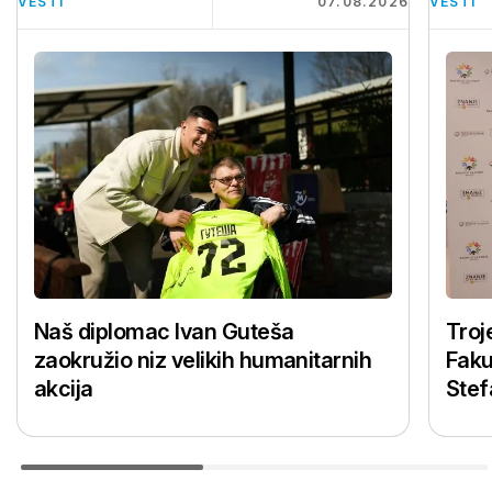
VESTI
07.08.2026
VESTI
Naš diplomac Ivan Guteša
Troj
zaokružio niz velikih humanitarnih
Faku
akcija
Stef