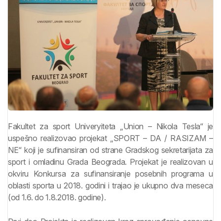
Fakultet za sport Univeryiteta „Union – Nikola Tesla“ je
uspešno realizovao projekat „SPORT – DA / RASIZAM –
NE“ koji je sufinansiran od strane Gradskog sekretarijata za
sport i omladinu Grada Beograda. Projekat je realizovan u
okviru Konkursa za sufinansiranje posebnih programa u
oblasti sporta u 2018. godini i trajao je ukupno dva meseca
(od 1.6. do 1.8.2018. godine).