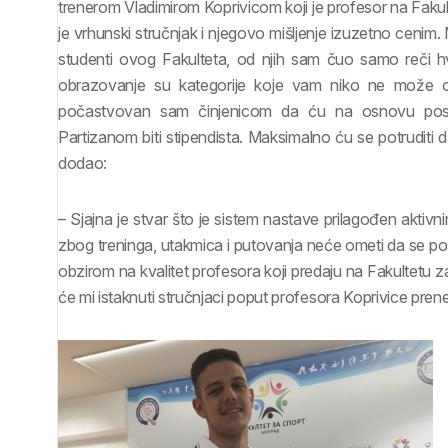
trenerom Vladimirom Koprivicom koji je profesor na Fakult
je vrhunski stručnjak i njegovo mišljenje izuzetno cenim
studenti ovog Fakulteta, od njih sam čuo samo reči hv
obrazovanje su kategorije koje vam niko ne može od
počastvovan sam činjenicom da ću na osnovu poslo
Partizanom biti stipendista. Maksimalno ću se potruditi
dodao:
– Sjajna je stvar što je sistem nastave prilagođen akti
zbog treninga, utakmica i putovanja neće ometi da se pos
obzirom na kvalitet profesora koji predaju na Fakultetu za 
će mi istaknuti stručnjaci poput profesora Koprivice pren