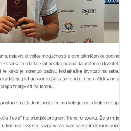
ana, najavio je velike mogućnosti, a ove takmičarske godine
ših košarkaša i da talenat polako počne da pretače u kvalitet.
a i te kako je skrenuo pažnju košarkaške javnosti na sebe.
n nekadašnjeg vrhunskog košarkaša i sada trenera Aleksandra
repoznatljiv stil na terenu.
e postao naš student, pošto će mu kolege u studentskoj klupi
la Tesla“ i to studijski program Trener u sportu. Želja mi je
em u košarci. Iskreno, razgovarao sam sa mojim kondicionim