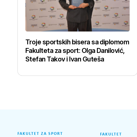
Troje sportskih bisera sa diplomom
Fakulteta za sport: Olga Danilović,
Stefan Takov i Ivan Guteša
FAKULTET ZA SPORT
FAKULTET