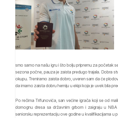
smo samo na našu igru i što bolju pripremu za početak s
sezona počne, pauza je zaista predugo trajala. Dobra stv
okupu. Treniramo zaista dobro, uveren sam da će plodovi tog
da imamo zaista dobru hemiju u ekipi koja je uvek bila pr
Po rečima Trifunovića, san većine igrača koji se od ma
domognu dresa sa državnim grbom i zaigraju u NBA ligi
seniorsku reprezentaciju ove godine u kvalifikacijama u p