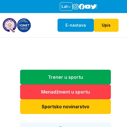
Lat
E-nastava
Upis
Trener u sportu
Menadžment u sportu
Sportsko novinarstvo