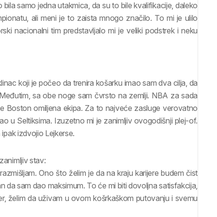
ila samo jedna utakmica, da su to bile kvalifikacije, daleko
onatu, ali meni je to zaista mnogo značilo. To mi je ulilo
ki nacionalni tim predstavljalo mi je veliki podstrek i neku
inac koji je počeo da trenira košarku imao sam dva cilja, da
. Međutim, sa obe noge sam čvrsto na zemlji. NBA za sada
e Boston omiljena ekipa. Za to najveće zasluge verovatno
u Seltiksima. Izuzetno mi je zanimljiv ovogodišnji plej-of.
 ipak izdvojio Lejkerse.
zanimljiv stav:
azmišljam. Ono što želim je da na kraju karijere budem čist
da sam dao maksimum. To će mi biti dovoljna satisfakcija,
Jer, želim da uživam u ovom košrkaškom putovanju i svemu