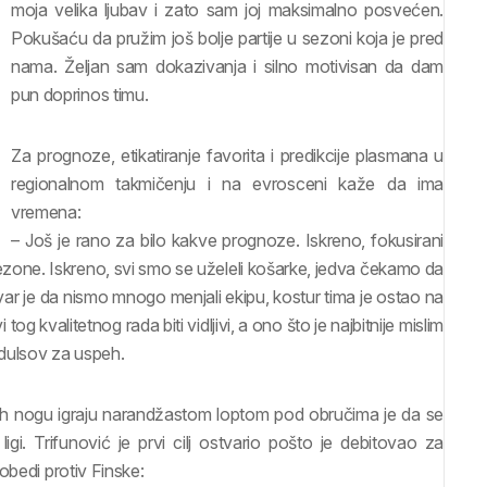
moja velika ljubav i zato sam joj maksimalno posvećen.
Pokušaću da pružim još bolje partije u sezoni koja je pred
nama. Željan sam dokazivanja i silno motivisan da dam
pun doprinos timu.
Za prognoze, etikatiranje favorita i predikcije plasmana u
regionalnom takmičenju i na evrosceni kaže da ima
vremena:
– Još je rano za bilo kakve prognoze. Iskreno, fokusirani
ezone. Iskreno, svi smo se uželeli košarke, jedva čekamo da
ar je da nismo mnogo menjali ekipu, kostur tima je ostao na
 kvalitetnog rada biti vidljivi, a ono što je najbitnije mislim
edulsov za uspeh.
lih nogu igraju narandžastom loptom pod obručima je da se
. Trifunović je prvi cilj ostvario pošto je debitovao za
obedi protiv Finske: