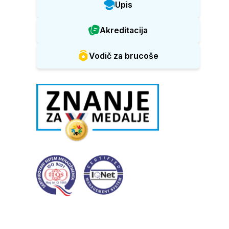
Upis
Akreditacija
Vodič za brucoše