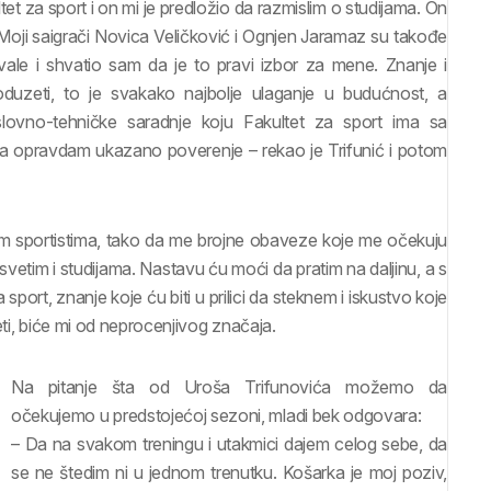
et za sport i on mi je predložio da razmislim o studijama. On
. Moji saigrači Novica Veličković i Ognjen Jaramaz su takođe
ale i shvatio sam da je to pravi izbor za mene. Znanje i
uzeti, to je svakako najbolje ulaganje u budućnost, a
vno-tehničke saradnje koju Fakultet za sport ima sa
 da opravdam ukazano poverenje – rekao je Trifunić i potom
vnim sportistima, tako da me brojne obaveze koje me očekuju
vetim i studijama. Nastavu ću moći da pratim na daljinu, a s
sport, znanje koje ću biti u prilici da steknem i iskustvo koje
eti, biće mi od neprocenjivog značaja.
Na pitanje šta od Uroša Trifunovića možemo da
očekujemo u predstojećoj sezoni, mladi bek odgovara:
– Da na svakom treningu i utakmici dajem celog sebe, da
se ne štedim ni u jednom trenutku. Košarka je moj poziv,