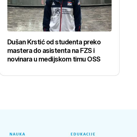
Dušan Krstić od studenta preko
mastera do asistenta na FZS i
novinara u medijskom timu OSS
NAUKA
EDUKACIJE