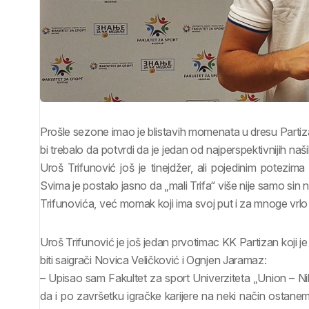
Prošle sezone imao je blistavih momenata u dresu Partiz
bi trebalo da potvrdi da je jedan od najperspektivnijih na
Uroš Trifunović još je tinejdžer, ali pojedinim potezim
Svima je postalo jasno da „mali Trifa“ više nije samo si
Trifunovića, već momak koji ima svoj put i za mnoge vrlo p
Uroš Trifunović je još jedan prvotimac KK Partizan koji j
biti saigrači Novica Veličković i Ognjen Jaramaz:
– Upisao sam Fakultet za sport Univerziteta „Union – Niko
da i po završetku igračke karijere na neki način ostan