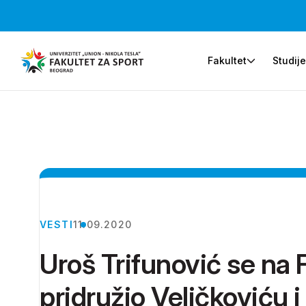
Fakultet
Studij
VESTI
11.09.2020
Uroš Trifunović se na 
pridružio Veličkoviću 