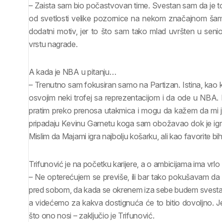
– Zaista sam bio počastvovan time. Svestan sam da je to b
od svetlosti velike pozornice na nekom značajnom šampi
dodatni motiv, jer to što sam tako mlad uvršten u seniors
vrstu nagrade.
A kada je NBA u pitanju…
– Trenutno sam fokusiran samo na Partizan. Istina, kao kl
osvojim neki trofej sa reprezentacijom i da ode u NBA
pratim preko prenosa utakmica i mogu da kažem da mi j
pripadaju Kevinu Garnetu koga sam obožavao dok je igrao 
Mislim da Majami igra najbolju košarku, ali kao favorite bih
Trifunović je na početku karijere, a o ambicijama ima vrlo 
– Ne opterećujem se previše, ili bar tako pokušavam da r
pred sobom, da kada se okrenem iza sebe budem svestan 
a videćemo za kakva dostignuća će to bitio dovoljno. 
što ono nosi – zaključio je Trifunović.