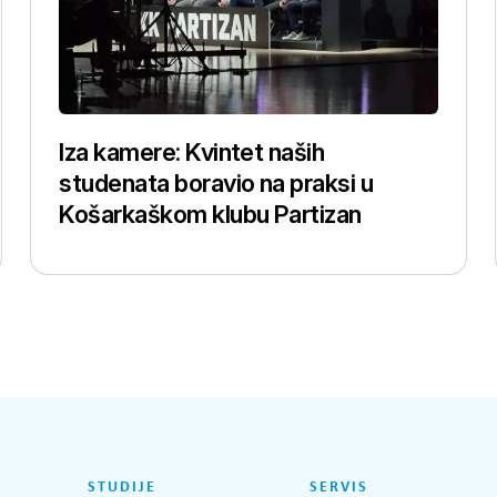
Iza kamere: Kvintet naših
studenata boravio na praksi u
Košarkaškom klubu Partizan
STUDIJE
SERVIS