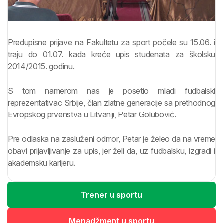
Predupisne prijave na Fakultetu za sport počele su 15.06. i
traju do 01.07. kada kreće upis studenata za školsku
2014/2015. godinu.
S tom namerom nas je posetio mladi fudbalski
reprezentativac Srbije, član zlatne generacije sa prethodnog
Evropskog prvenstva u Litvaniji, Petar Golubović.
Pre odlaska na zasluženi odmor, Petar je želeo da na vreme
obavi prijavljivanje za upis, jer želi da, uz fudbalsku, izgradi i
akademsku karijeru.
Trener u sportu
Menadžment u sportu