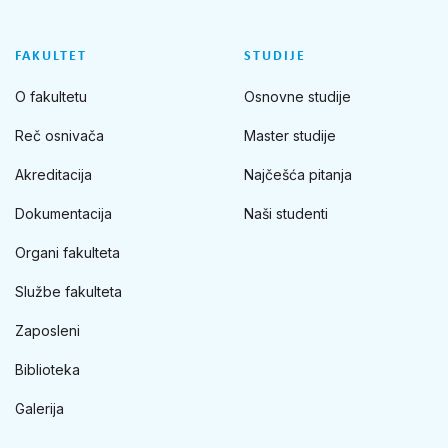
FAKULTET
STUDIJE
O fakultetu
Osnovne studije
Reč osnivača
Master studije
Akreditacija
Najčešća pitanja
Dokumentacija
Naši studenti
Organi fakulteta
Službe fakulteta
Zaposleni
Biblioteka
Galerija