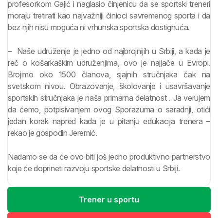
profesorkom Gajić i naglasio činjenicu da se sportski treneri
moraju tretirati kao najvažniji činioci savremenog sporta i da
bez njih nisu moguća ni vrhunska sportska dostignuća.
– Naše udruženje je jedno od najbrojnijih u Srbiji, a kada je
reč o košarkaškim udruženjima, ovo je najjače u Evropi.
Brojimo oko 1500 članova, sjajnih stručnjaka čak na
svetskom nivou. Obrazovanje, školovanje i usavršavanje
sportskih stručnjaka je naša primarna delatnost . Ja verujem
da ćemo, potpisivanjem ovog Sporazuma o saradnji, otići
jedan korak napred kada je u pitanju edukacija trenera –
rekao je gospodin Jeremić.
Nadamo se da će ovo biti još jedno produktivno partnerstvo
koje će doprineti razvoju sportske delatnosti u Srbiji.
Trener u sportu