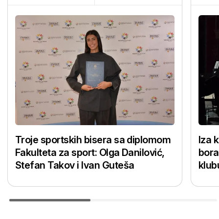
Troje sportskih bisera sa diplomom
Iza 
Fakulteta za sport: Olga Danilović,
bora
Stefan Takov i Ivan Guteša
klub