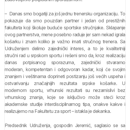
– Danas smo bogatiji za još jednu trenersku organizaciju. To
pokazuje da smo pouzdan partner i jedan od prestižnih
fakulteta koji školuje buduće sportske stručnjake. Sklapanje
ovog partnerstva, mene posebno raduje jer sam nekad igrala
košarku i znam koliko je važno imati stručnog trenera. Sa
Udruženjem delimo zajednički interes, a to je kvalitetniji
stručni rad u srpskom sportu i rešeni smo da, kroz realizaciju
danas potpisanog sporazuma, zajednički stvaramo
moderan, kompetentan i odgovoran kadar, koji će svojim
znanjem i veštinama doprineti postizanju još većih uspeha i
ostvarivanju značajnijih rezultata srpske košarke. U
modernom sportu, vrhunski rezultati su nezamislivi bez
vrhunskog znanja, koje se isključivo može steći kroz
akademske studije interdisciplinarnog tipa, onakve kakve i
realizujemo na Fakultetu za sport – istakla je dekanka.
Predsednik Udruženja, gospodin Jeremić, saglasio se sa