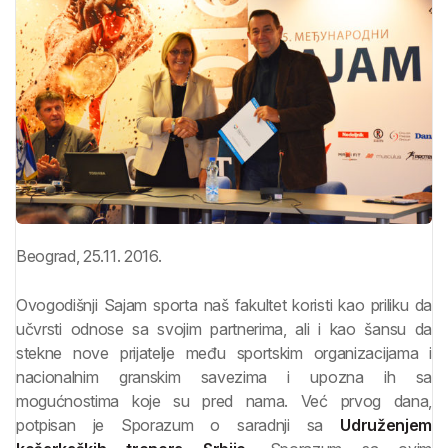
Beograd, 25.11. 2016.
Ovogodišnji Sajam sporta naš fakultet koristi kao priliku da
učvrsti odnose sa svojim partnerima, ali i kao šansu da
stekne nove prijatelje među sportskim organizacijama i
nacionalnim granskim savezima i upozna ih sa
mogućnostima koje su pred nama. Već prvog dana,
potpisan je Sporazum o saradnji sa
Udruženjem