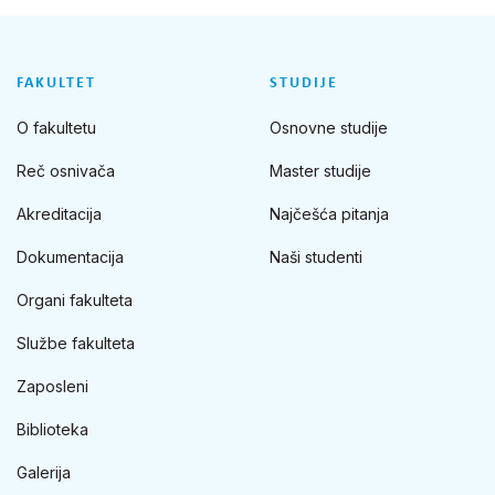
FAKULTET
STUDIJE
O fakultetu
Osnovne studije
Reč osnivača
Master studije
Akreditacija
Najčešća pitanja
Dokumentacija
Naši studenti
Organi fakulteta
Službe fakulteta
Zaposleni
Biblioteka
Galerija