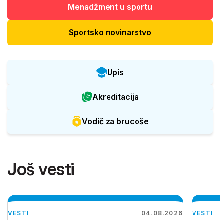
Menadžment u sportu
Sportsko novinarstvo
Upis
Akreditacija
Vodič za brucoše
Još vesti
VESTI
04.08.2026
VESTI