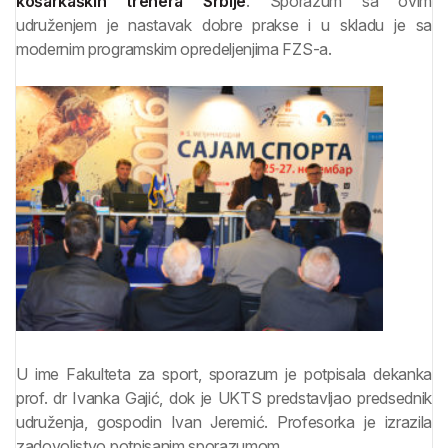
košarkaških trenera Srbije
. Sporazum sa ovim
udruženjem je nastavak dobre prakse i u skladu je sa
modernim programskim opredeljenjima FZS-a.
U ime Fakulteta za sport, sporazum je potpisala dekanka
prof. dr Ivanka Gajić, dok je UKTS predstavljao predsednik
udruženja, gospodin Ivan Jeremić. Profesorka je izrazila
zadovoljstvo potpisanim sporazumom.