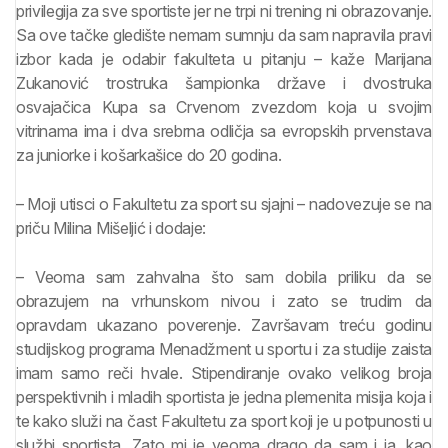
privilegija za sve sportiste jer ne trpi ni trening ni obrazovanje.
Sa ove tačke gledište nemam sumnju da sam napravila pravi
izbor kada je odabir fakulteta u pitanju – kaže Marijana
Zukanović trostruka šampionka države i dvostruka
osvajačica Kupa sa Crvenom zvezdom koja u svojim
vitrinama ima i dva srebrna odličja sa evropskih prvenstava
za juniorke i košarkašice do 20 godina.
– Moji utisci o Fakultetu za sport su sjajni – nadovezuje se na
priču Milina Mišeljić i dodaje:
– Veoma sam zahvalna što sam dobila priliku da se
obrazujem na vrhunskom nivou i zato se trudim da
opravdam ukazano poverenje. Završavam treću godinu
studijskog programa Menadžment u sportu i za studije zaista
imam samo reči hvale. Stipendiranje ovako velikog broja
perspektivnih i mladih sportista je jedna plemenita misija koja i
te kako služi na čast Fakultetu za sport koji je u potpunosti u
službi sportista. Zato mi je veoma drago da sam i ja, kao