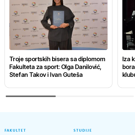
Troje sportskih bisera sa diplomom
Iza 
Fakulteta za sport: Olga Danilović,
bora
Stefan Takov i Ivan Guteša
klub
FAKULTET
STUDIJE