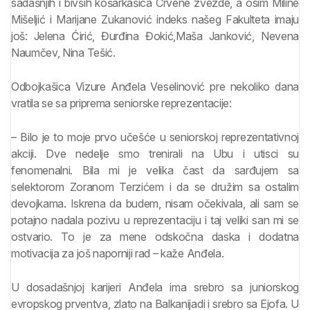
sadašnjih i bivših košarkašica Crvene zvezde, a osim Miline
Mišeljić i Marijane Zukanović indeks našeg Fakulteta imaju
još: Jelena Ćirić, Đurđina Đokić,Maša Janković, Nevena
Naumčev, Nina Tešić.
Odbojkašica Vizure Anđela Veselinović pre nekoliko dana
vratila se sa priprema seniorske reprezentacije:
– Bilo je to moje prvo učešće u seniorskoj reprezentativnoj
akciji. Dve nedelje smo trenirali na Ubu i utisci su
fenomenalni. Bila mi je velika čast da sarđujem sa
selektorom Zoranom Terzićem i da se družim sa ostalim
devojkama. Iskrena da budem, nisam očekivala, ali sam se
potajno nadala pozivu u reprezentaciju i taj veliki san mi se
ostvario. To je za mene odskočna daska i dodatna
motivacija za još naporniji rad – kaže Anđela.
U dosadašnjoj karijeri Anđela ima srebro sa juniorskog
evropskog prventva, zlato na Balkanijadi i srebro sa Ejofa. U