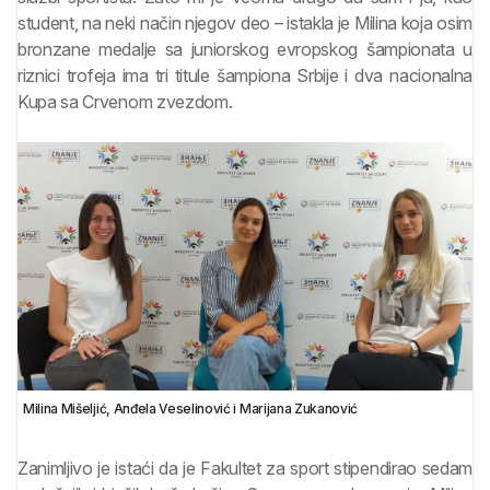
student, na neki način njegov deo – istakla je Milina koja osim
bronzane medalje sa juniorskog evropskog šampionata u
riznici trofeja ima tri titule šampiona Srbije i dva nacionalna
Kupa sa Crvenom zvezdom.
Milina Mišeljić, Anđela Veselinović i Marijana Zukanović
Zanimljivo je istaći da je Fakultet za sport stipendirao sedam