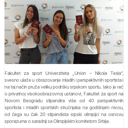
Fakultet za sport Univerziteta „Union – Nikola Tesla“,
svesno ulaže u obrazovanje mladih i perspektivnih sportista i
na taj način pruža veliku podršku srpskom sportu. Iako je reč
o privatnoj visokoobrazovnoj ustanovi, Fakultet za sport na
Novom Beogradu stipendira više od 40 perspektivnih
sportista i mladih sportskih stručnjaka na godišnjem nivou,
od čega su čak 20 stipendista srpski olimpijci na osnovu
sporazuma o saradnji sa Olimpijskim komitetom Srbije.