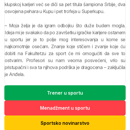
klupskoj karijeri već se diči sa pet titula šampiona Srbije, dva
osvojena pehara u Kupu i pet trofeja u Superkupu.
– Moja želja je da igram odbojku što duže budem mogla.
Ideja mi je svakako da po završetku igračke karijere ostanem
u sportu jer je to polje mog interesovanja u kome se
najkomotnije osećam. Znanje koje stičem i zvanje koje ću
dobiti na Fakultetzu za sport će mi omogućiti da sve to
ostvarim. Profesori su nam veoma posvećeni, vrlo su
pristupačni i sva ta njihova podrška je dragocena – zaključila
je Anđela.
Trener u sportu
Menadžment u sportu
Sportsko novinarstvo