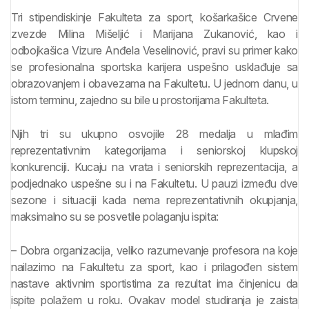
Tri stipendiskinje Fakulteta za sport, košarkašice Crvene
zvezde Milina Mišeljić i Marijana Zukanović, kao i
odbojkašica Vizure Anđela Veselinović, pravi su primer kako
se profesionalna sportska karijera uspešno usklađuje sa
obrazovanjem i obavezama na Fakultetu. U jednom danu, u
istom terminu, zajedno su bile u prostorijama Fakulteta.
Njih tri su ukupno osvojile 28 medalja u mlađim
reprezentativnim kategorijama i seniorskoj klupskoj
konkurenciji. Kucaju na vrata i seniorskih reprezentacija, a
podjednako uspešne su i na Fakultetu. U pauzi između dve
sezone i situaciji kada nema reprezentativnih okupjanja,
maksimalno su se posvetile polaganju ispita:
– Dobra organizacija, veliko razumevanje profesora na koje
nailazimo na Fakultetu za sport, kao i prilagođen sistem
nastave aktivnim sportistima za rezultat ima činjenicu da
ispite polažem u roku. Ovakav model studiranja je zaista