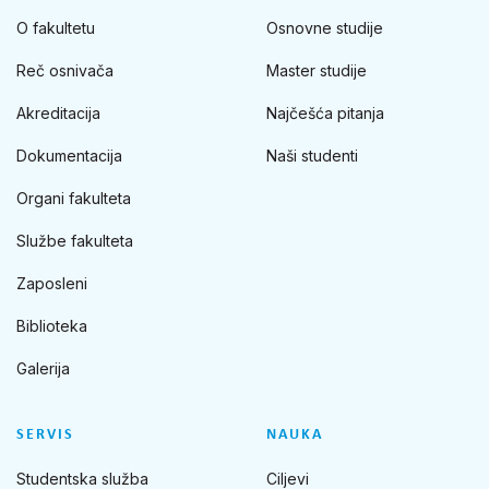
O fakultetu
Osnovne studije
Reč osnivača
Master studije
Akreditacija
Najčešća pitanja
Dokumentacija
Naši studenti
Organi fakulteta
Službe fakulteta
Zaposleni
Biblioteka
Galerija
SERVIS
NAUKA
Studentska služba
Ciljevi