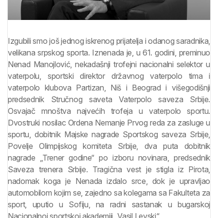
Izgubili smo još jednog iskrenog prijatelja i odanog saradnika,
velikana srpskog sporta. Iznenada je, u 61. godini, preminuo
Nenad Manojlović, nekadašnji trofejni nacionalni selektor u
vaterpolu, sportski direktor državnog vaterpolo tima i
vaterpolo klubova Partizan, Niš i Beograd i višegodišnji
predsednik Stručnog saveta Vaterpolo saveza Srbije.
Osvajač mnoštva najvećih trofeja u vaterpolo sportu.
Dvostruki nosilac Ordena Nemanje Prvog reda za zasluge u
sportu, dobitnik Majske nagrade Sportskog saveza Srbije,
Povelje Olimpijskog komiteta Srbije, dva puta dobitnik
nagrade „Trener godine“ po izboru novinara, predsednik
Saveza trenera Srbije. Tragična vest je stigla iz Pirota,
nadomak koga je Nenada izdalo srce, dok je upravljao
automobilom kojim se, zajedno sa kolegama sa Fakulteta za
sport, uputio u Sofiju, na radni sastanak u bugarskoj
Nacionalnoj sportskoj akademiji „Vasil Levski“.