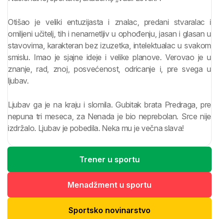
Otišao je veliki entuzijasta i znalac, predani stvaralac i
omiljeni učitelj, tih i nenametljiv u ophođenju, jasan i glasan u
stavovima, karakteran bez izuzetka, intelektualac u svakom
smislu. Imao je sjajne ideje i velike planove. Verovao je u
znanje, rad, znoj, posvećenost, odricanje i, pre svega u
ljubav.
Ljubav ga je na kraju i slomila. Gubitak brata Predraga, pre
nepuna tri meseca, za Nenada je bio neprebolan. Srce nije
izdržalo. Ljubav je pobedila. Neka mu je večna slava!
Trener u sportu
Menadžment u sportu
Sportsko novinarstvo