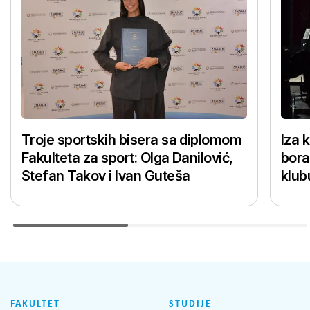
Troje sportskih bisera sa diplomom
Iza 
Fakulteta za sport: Olga Danilović,
bora
Stefan Takov i Ivan Guteša
klub
FAKULTET
STUDIJE