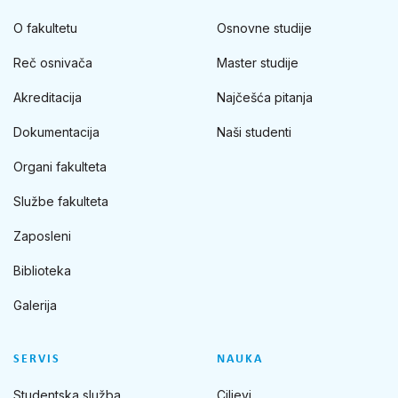
O fakultetu
Osnovne studije
Reč osnivača
Master studije
Akreditacija
Najčešća pitanja
Dokumentacija
Naši studenti
Organi fakulteta
Službe fakulteta
Zaposleni
Biblioteka
Galerija
SERVIS
NAUKA
Studentska služba
Ciljevi