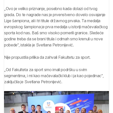
„Ovo je veliko priznanje, posebno kada dolazi od tvog
grada. Do te nagrade nas je prvenstveno dovelo osvajanje
Lige šampiona, ali i tri titule državnog prvaka. Ta medalja
evropskog šampiona je prva medalja u istoriji mačevalačkog
sporta kod nas. Baš smo visoko pomerili granice. Sledeće
godine treba da se brani titula i odmah smo krenuli u nove
pobede“, istakla je Svetlana Petronijević.
Nije propustila prilika da zahvali Fakultetu za sport.
„Od Fakulteta za sport smo imali podršku u svim
segmentima, i mi kao mačevalački klub i ja kao pojedinac“,
zaključila je Svetlana Petronijević.