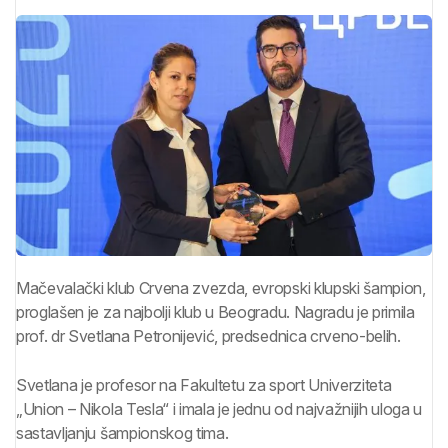
Mačevalački klub Crvena zvezda, evropski klupski šampion,
proglašen je za najbolji klub u Beogradu. Nagradu je primila
prof. dr Svetlana Petronijević, predsednica crveno-belih.
Svetlana je profesor na Fakultetu za sport Univerziteta
„Union – Nikola Tesla“ i imala je jednu od najvažnijih uloga u
sastavljanju šampionskog tima.