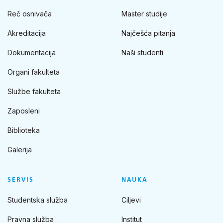
Reč osnivača
Master studije
Akreditacija
Najčešća pitanja
Dokumentacija
Naši studenti
Organi fakulteta
Službe fakulteta
Zaposleni
Biblioteka
Galerija
SERVIS
NAUKA
Studentska služba
Ciljevi
Pravna služba
Institut