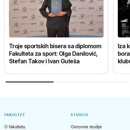
Troje sportskih bisera sa diplomom
Iza 
Fakulteta za sport: Olga Danilović,
bora
Stefan Takov i Ivan Guteša
klub
FAKULTET
STUDIJE
O fakultetu
Osnovne studije