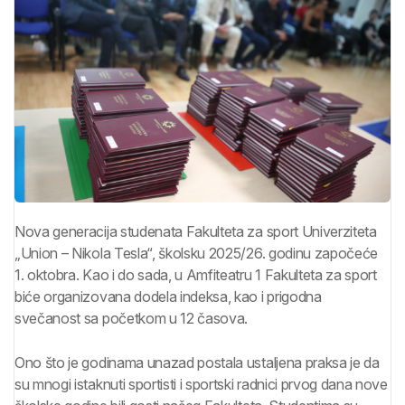
Nova generacija studenata Fakulteta za sport Univerziteta
„Union – Nikola Tesla“, školsku 2025/26. godinu započeće
1. oktobra. Kao i do sada, u Amfiteatru 1 Fakulteta za sport
biće organizovana dodela indeksa, kao i prigodna
svečanost sa početkom u 12 časova.
Ono što je godinama unazad postala ustaljena praksa je da
su mnogi istaknuti sportisti i sportski radnici prvog dana nove