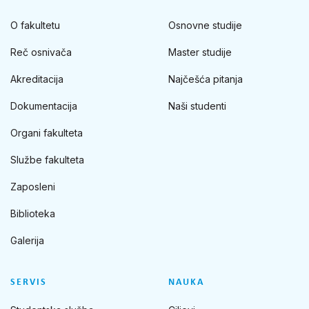
O fakultetu
Osnovne studije
Reč osnivača
Master studije
Akreditacija
Najčešća pitanja
Dokumentacija
Naši studenti
Organi fakulteta
Službe fakulteta
Zaposleni
Biblioteka
Galerija
SERVIS
NAUKA