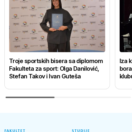
Troje sportskih bisera sa diplomom
Iza 
Fakulteta za sport: Olga Danilović,
bora
Stefan Takov i Ivan Guteša
klub
FAKULTET
STUDIJE