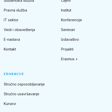
Studentska služba
Ciljevi
Pravna služba
Institut
IT sektor
Konferencije
Vesti i obaveštenja
Seminari
E-nastava
Izdavaštvo
Kontakt
Projekti
Erasmus +
EDUKACIJE
Stručno osposobljavanje
Stručno usavršavanje
Kursevi