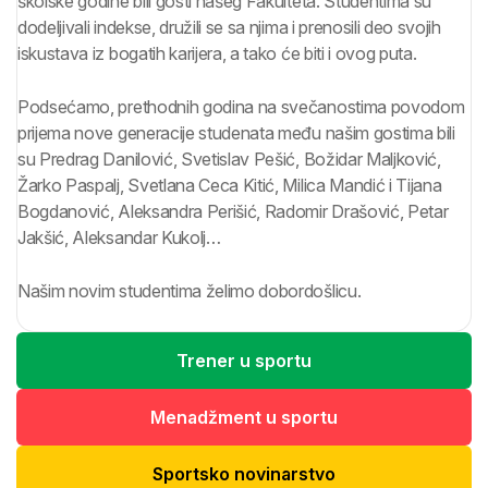
školske godine bili gosti našeg Fakulteta. Studentima su
dodeljivali indekse, družili se sa njima i prenosili deo svojih
iskustava iz bogatih karijera, a tako će biti i ovog puta.
Podsećamo, prethodnih godina na svečanostima povodom
prijema nove generacije studenata među našim gostima bili
su Predrag Danilović, Svetislav Pešić, Božidar Maljković,
Žarko Paspalj, Svetlana Ceca Kitić, Milica Mandić i Tijana
Bogdanović, Aleksandra Perišić, Radomir Drašović, Petar
Jakšić, Aleksandar Kukolj…
Našim novim studentima želimo dobordošlicu.
Trener u sportu
Menadžment u sportu
Sportsko novinarstvo