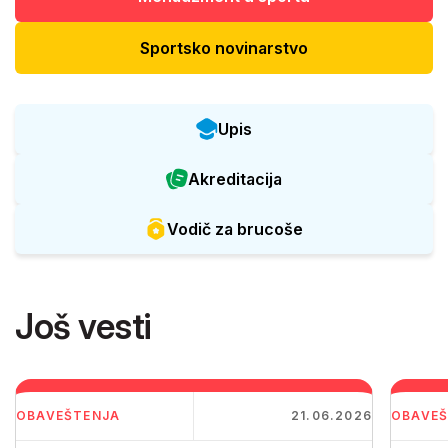
Sportsko novinarstvo
Upis
Akreditacija
Vodič za brucoše
Još vesti
OBAVEŠTENJA
21.06.2026
OBAVEŠ