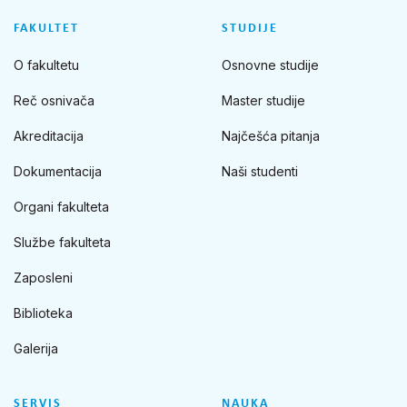
FAKULTET
STUDIJE
O fakultetu
Osnovne studije
Reč osnivača
Master studije
Akreditacija
Najčešća pitanja
Dokumentacija
Naši studenti
Organi fakulteta
Službe fakulteta
Zaposleni
Biblioteka
Galerija
SERVIS
NAUKA