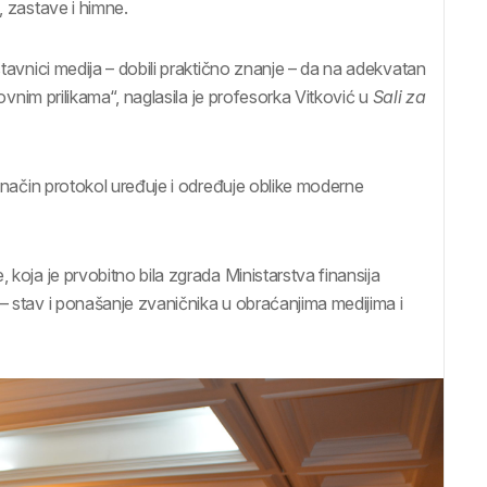
, zastave i himne.
stavnici medija – dobili praktično znanje – da na adekvatan
lovnim prilikama“, naglasila je profesorka Vitković u
Sali za
i način protokol uređuje i određuje oblike moderne
 koja je prvobitno bila zgrada Ministarstva finansija
 – stav i ponašanje zvaničnika u obraćanjima medijima i