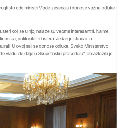
okrugli sto gde ministri Vlade zasedaju i donose važne odluke i
steri koji se u njoj nalaze su veoma interesantni. Naime,
nansija, poklonila tri lustera. Jedan je stradao u
irali. U ovoj sali se donose odluke. Svako Ministarstvo
 vladu ide dalje u Skupštinsku proceduru”, obrazložila je