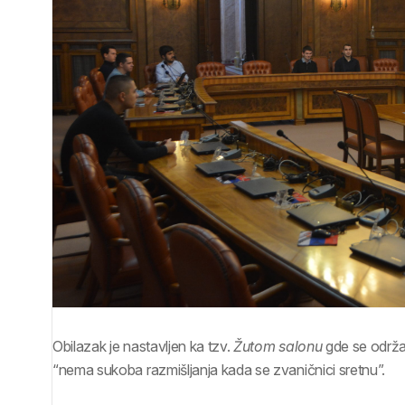
Obilazak je nastavljen ka tzv.
Žutom salonu
gde se održa
“nema sukoba razmišljanja kada se zvaničnici sretnu”.