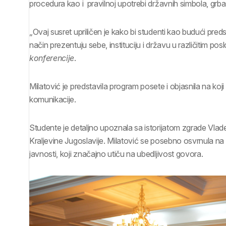
procedura kao i pravilnoj upotrebi državnih simbola, grba
„Ovaj susret upriličen je kako bi studenti kao budući pred
način prezentuju sebe, instituciju i državu u različitim pos
konferencije
.
Milatović je predstavila program posete i objasnila na koj
komunikacije.
Studente je detaljno upoznala sa istorijatom zgrade Vlade,
Kraljevine Jugoslavije. Milatović se posebno osvrnula na
javnosti, koji značajno utiču na ubedljivost govora.