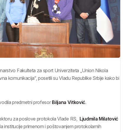
narstvo Fakulteta za sport Univerziteta „Union Nikola
na komunikacija“, posetili su Vladu Republike Srbije kako bi
i vodila predmetni profesor
Biljana Vitković
.
Sektoru za poslove protokola Vlade RS,
Ljudmila Milatović
da institucije primenom i poštovanjem protokolarnih