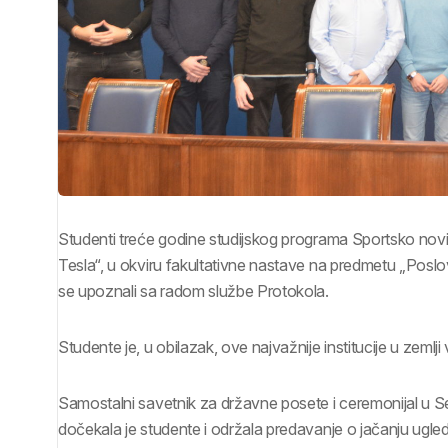
Studenti treće godine studijskog programa Sportsko novi
Tesla“, u okviru fakultativne nastave na predmetu „Poslov
se upoznali sa radom službe Protokola.
Studente je, u obilazak, ove najvažnije institucije u zemlj
Samostalni savetnik za državne posete i ceremonijal u 
dočekala je studente i održala predavanje o jačanju ugle