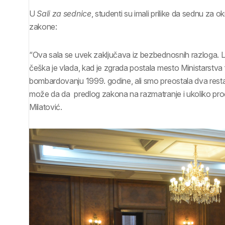
U
Sali za sednice
, studenti su imali prilike da sednu za 
zakone:
“Ova sala se uvek zaključava iz bezbednosnih razloga. Lu
češka je vlada, kad je zgrada postala mesto Ministarstva fi
bombardovanju 1999. godine, ali smo preostala dva restau
može da da predlog zakona na razmatranje i ukoliko prođe
Milatović.