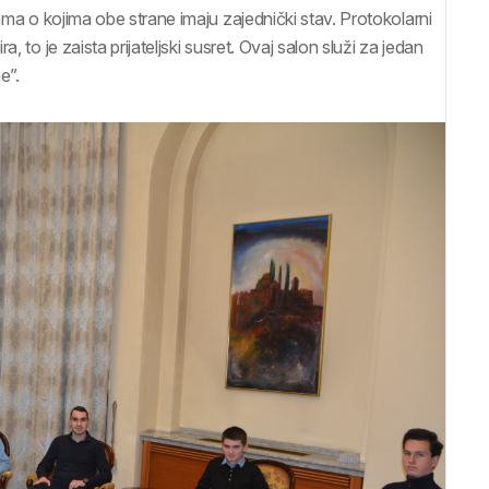
ama o kojima obe strane imaju zajednički stav. Protokolarni
 to je zaista prijateljski susret. Ovaj salon služi za jedan
e”.