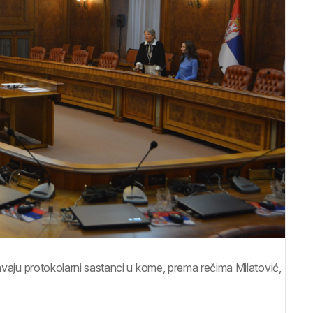
vaju protokolarni sastanci u kome, prema rečima Milatović,