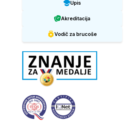
Upis
Akreditacija
Vodič za brucoše