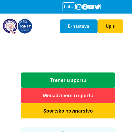
Lat
E-nastava
Upis
Trener u sportu
Menadžment u sportu
Sportsko novinarstvo