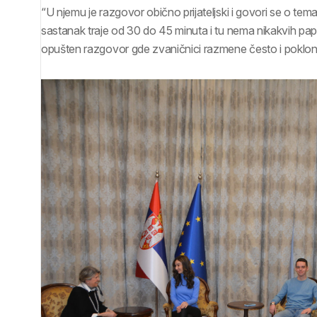
“U njemu je razgovor obično prijateljski i govori se o tem
sastanak traje od 30 do 45 minuta i tu nema nikakvih papira,
opušten razgovor gde zvaničnici razmene često i poklon