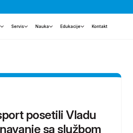
e
Servis
Nauka
Edukacije
Kontakt
sport posetili Vladu
znavanje sa službom