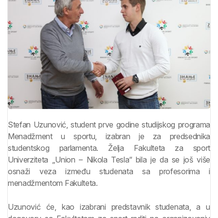
Stefan Uzunović, student prve godine studijskog programa
Menadžment u sportu, izabran je za predsednika
studentskog parlamenta. Želja Fakulteta za sport
Univerziteta „Union – Nikola Tesla“ bila je da se još više
osnaži veza između studenata sa profesorima i
menadžmentom Fakulteta.
Uzunović će, kao izabrani predstavnik studenata, a u