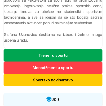
dogovoru sa Fakultetom za sport raditi na organizovanju
zimovanja, logorovanja, stručne prakse, sportskih dana,
kreiranju timova za učešće na studenstkim sportskim
takmičenjima, a sve sa idejom da se što bogatiji sadržaj
vannastavnih aktivnosti ponudi svim našim studentima.
Stefanu Uzunoviću čestitamo na izboru i želimo mnogo
uspeha u radu.
Trener u sportu
Menadžment u sportu
Sportsko novinarstvo
Upis