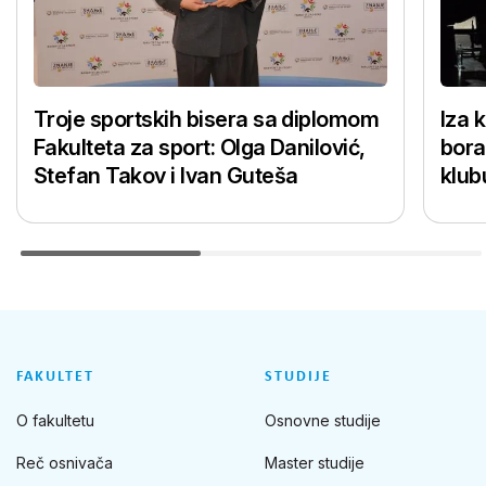
Troje sportskih bisera sa diplomom
Iza 
Fakulteta za sport: Olga Danilović,
bora
Stefan Takov i Ivan Guteša
klub
FAKULTET
STUDIJE
O fakultetu
Osnovne studije
Reč osnivača
Master studije