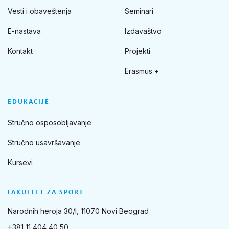
Vesti i obaveštenja
Seminari
E-nastava
Izdavaštvo
Kontakt
Projekti
Erasmus +
EDUKACIJE
Stručno osposobljavanje
Stručno usavršavanje
Kursevi
FAKULTET ZA SPORT
Narodnih heroja 30/I, 11070 Novi Beograd
+381 11 404 40 50