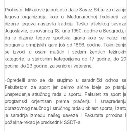
Profesor Mihajlović je potsetio da je Savez Srbije za dizanje
tegova organizacija koja u Međunarodnoj federaciji za
dizanje tegova nastavila tradiciju Teško atletskog saveza
Jugoslavije, osnovanog 18. juna 1950. godine u Beogradu, i
da je dizanje tegova sportska grana koja se nalazi na
programu olimpijskih igara još od 1896. godine. Takmičenje
se izvodi u osam muških i sedam ženskih težinskih
kategorija, u starosnim kategorijama do 17 godina, do 20
godina, do 23 godine, za seniore i veterane.
-Opredelili smo se da stupimo u saradnički odnos sa
Fakultetom za sport jer delimo slične ideje po pitanju
unapređenja stručnog rada u sportu. Fakultet za sport je
programski orijentisan prema praćenju I unapređenju
obrazovnog naučnog I stručnog rada u oblasti sporta, I zato
je saradnja između našeg saveza I Fakulteta prirodna I
poželjna-rekao je predsednik SSDT-a.