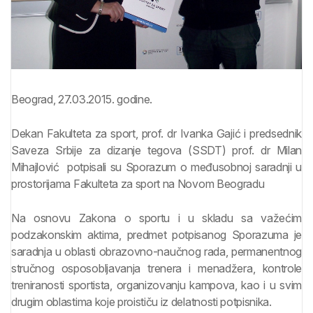
Beograd, 27.03.2015. godine.
Dekan Fakulteta za sport, prof. dr Ivanka Gajić i predsednik
Saveza Srbije za dizanje tegova (SSDT) prof. dr Milan
Mihajlović potpisali su Sporazum o međusobnoj saradnji u
prostorijama Fakulteta za sport na Novom Beogradu
Na osnovu Zakona o sportu i u skladu sa važećim
podzakonskim aktima, predmet potpisanog Sporazuma je
saradnja u oblasti obrazovno-naučnog rada, permanentnog
stručnog osposobljavanja trenera i menadžera, kontrole
treniranosti sportista, organizovanju kampova, kao i u svim
drugim oblastima koje proističu iz delatnosti potpisnika.