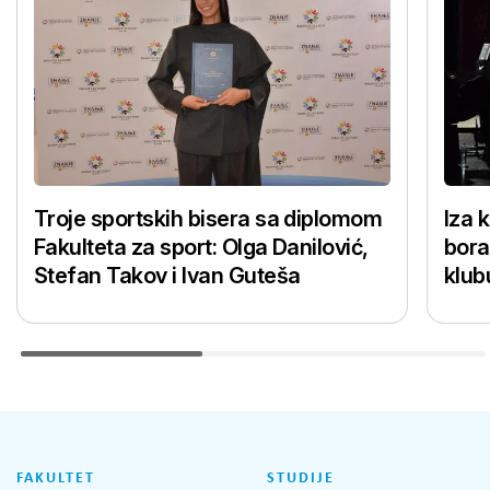
Troje sportskih bisera sa diplomom
Iza 
Fakulteta za sport: Olga Danilović,
bora
Stefan Takov i Ivan Guteša
klub
FAKULTET
STUDIJE