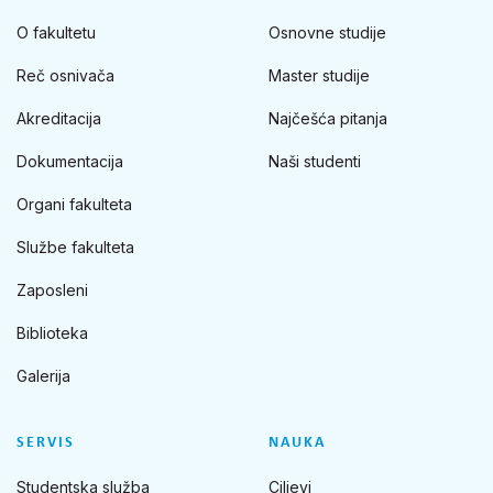
O fakultetu
Osnovne studije
Reč osnivača
Master studije
Akreditacija
Najčešća pitanja
Dokumentacija
Naši studenti
Organi fakulteta
Službe fakulteta
Zaposleni
Biblioteka
Galerija
SERVIS
NAUKA
Studentska služba
Ciljevi