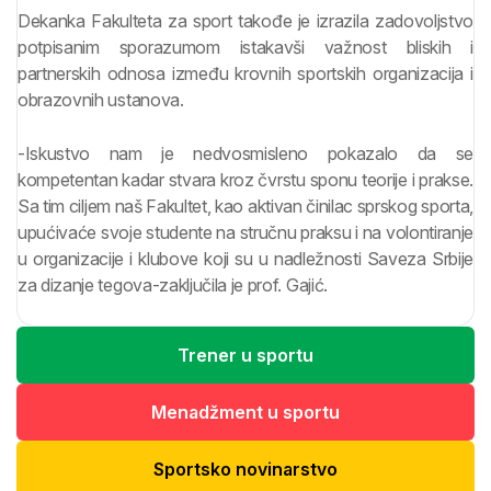
Dekanka Fakulteta za sport takođe je izrazila zadovoljstvo
potpisanim sporazumom istakavši važnost bliskih i
partnerskih odnosa između krovnih sportskih organizacija i
obrazovnih ustanova.
-Iskustvo nam je nedvosmisleno pokazalo da se
kompetentan kadar stvara kroz čvrstu sponu teorije i prakse.
Sa tim ciljem naš Fakultet, kao aktivan činilac sprskog sporta,
upućivaće svoje studente na stručnu praksu i na volontiranje
u organizacije i klubove koji su u nadležnosti Saveza Srbije
za dizanje tegova-zaključila je prof. Gajić.
Trener u sportu
Menadžment u sportu
Sportsko novinarstvo