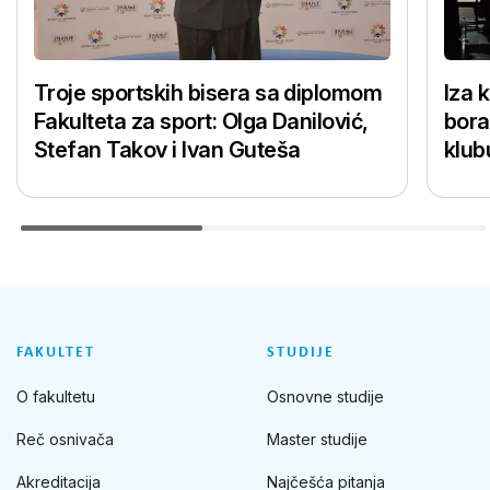
Troje sportskih bisera sa diplomom
Iza 
Fakulteta za sport: Olga Danilović,
bora
Stefan Takov i Ivan Guteša
klub
FAKULTET
STUDIJE
O fakultetu
Osnovne studije
Reč osnivača
Master studije
Akreditacija
Najčešća pitanja