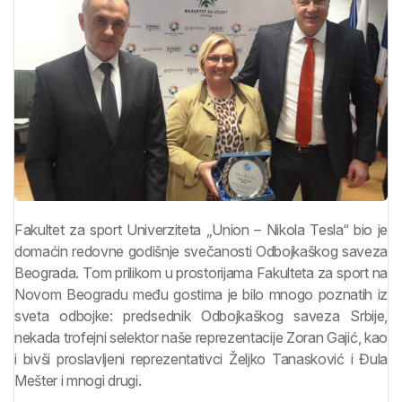
Fakultet za sport Univerziteta „Union – Nikola Tesla“ bio je
domaćin redovne godišnje svečanosti Odbojkaškog saveza
Beograda. Tom prilikom u prostorijama Fakulteta za sport na
Novom Beogradu među gostima je bilo mnogo poznatih iz
sveta odbojke: predsednik Odbojkaškog saveza Srbije,
nekada trofejni selektor naše reprezentacije Zoran Gajić, kao
i bivši proslavljeni reprezentativci Željko Tanasković i Đula
Mešter i mnogi drugi.