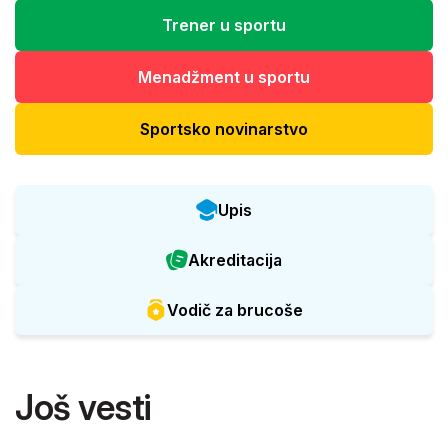
Trener u sportu
Menadžment u sportu
Sportsko novinarstvo
Upis
Akreditacija
Vodič za brucoše
Još vesti