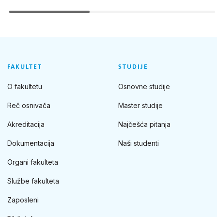
FAKULTET
STUDIJE
O fakultetu
Osnovne studije
Reč osnivača
Master studije
Akreditacija
Najčešća pitanja
Dokumentacija
Naši studenti
Organi fakulteta
Službe fakulteta
Zaposleni