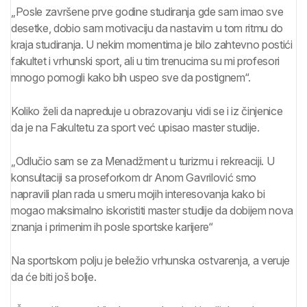
„Posle završene prve godine studiranja gde sam imao sve
desetke, dobio sam motivaciju da nastavim u tom ritmu do
kraja studiranja. U nekim momentima je bilo zahtevno postići
fakultet i vrhunski sport, ali u tim trenucima su mi profesori
mnogo pomogli kako bih uspeo sve da postignem“.
Koliko želi da napreduje u obrazovanju vidi se i iz činjenice
da je na Fakultetu za sport već upisao master studije.
„Odlučio sam se za Menadžment u turizmu i rekreaciji. U
konsultaciji sa proseforkom dr Anom Gavrilović smo
napravili plan rada u smeru mojih interesovanja kako bi
mogao maksimalno iskoristiti master studije da dobijem nova
znanja i primenim ih posle sportske karijere“
Na sportskom polju je beležio vrhunska ostvarenja, a veruje
da će biti još bolje.