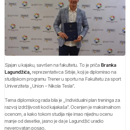
Sjajan u kajaku, savršen na fakultetu. To je priča
Branka
Lagundžića,
reprezentativca Srbije, koji je diplomirao na
studijskom programu Trener u sportu na Fakultetu za sport
Univerziteta „Union – Nikola Tesla“.
Tema diplomskog rada bila je ,,Individualni plan treninga za
razvoj izdržljivosti kod kajakaša”. Ocenjen je maksimalnom
ocenom, a kako tokom studija nije imao nijednu ocenu
manje od desetke, jasno je da je Lagundžić uradio
neverovatan posao.