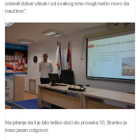
ostavili dobar utisak i od svakog smo mogli nešto novo da
naučimo“.
Na pitanje da li je bilo teško doći do proseka 10, Branko je
imao jasan odgovor.