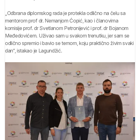
„Odbrana diplomskog rada je protekla odlično na čelu sa
mentorom prof dr. Nemanjom Ćopić, kao i članovima
komisije prof. dr Svetlanom Petronijević i prof. dr Bojanom
Međedovićem. Uživao sam u svakom trenutku, jer sam se
odlično spremio i bavio se temom, koju praktično živim svaki
dan“, istakao je Lagundžić.