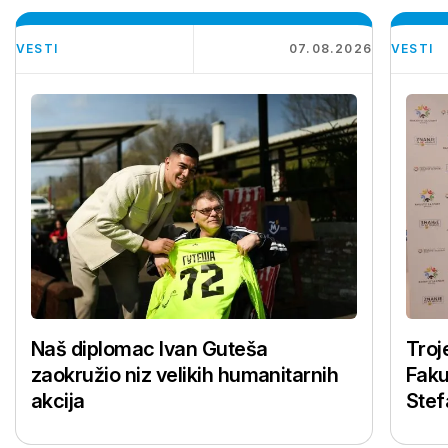
VESTI
07.08.2026
VESTI
Naš diplomac Ivan Guteša
Troj
zaokružio niz velikih humanitarnih
Faku
akcija
Stef