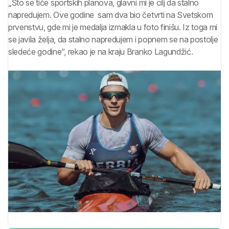
„Što se tiče sportskih planova, glavni mi je cilj da stalno
napredujem. Ove godine sam dva bio četvrti na Svetskom
prvenstvu, gde mi je medalja izmakla u foto finišu. Iz toga mi
se javila želja, da stalno napredujem i popnem se na postolje
sledeće godine“, rekao je na kraju Branko Lagundžić.