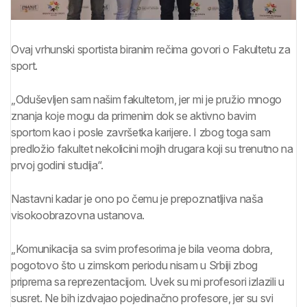
Ovaj vrhunski sportista biranim rečima govori o Fakultetu za
sport.
„Oduševljen sam našim fakultetom, jer mi je pružio mnogo
znanja koje mogu da primenim dok se aktivno bavim
sportom kao i posle završetka karijere. I zbog toga sam
predložio fakultet nekolicini mojih drugara koji su trenutno na
prvoj godini studija“.
Nastavni kadar je ono po čemu je prepoznatljiva naša
visokoobrazovna ustanova.
„Komunikacija sa svim profesorima je bila veoma dobra,
pogotovo što u zimskom periodu nisam u Srbiji zbog
priprema sa reprezentacijom. Uvek su mi profesori izlazili u
susret. Ne bih izdvajao pojedinačno profesore, jer su svi