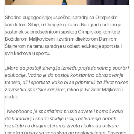
Shodno dugogodišnjoj uspešnoj saradnji sa Olimpijskim
komitetom Srbije, u Olimpijskoj kući u Beogradu održan je
sastanak sa predsednikom srpskog Olimpijskog komiteta
Božidarom Maljkovićem i izvršnim direktorom Damirom
Štajnerom na temu saradnje u oblasti edukacije sportista
i
svih kadrova u sportu.
„
Mora da postoji sinergija između profesionalnog sporta i
edukacije. Važno je da postoji konstantno obrazovanje
trenera, ali i sportista, kako bi se pripremili za život nakon
završetka sportske karijere“,
rekao je Božidar Maljković i
dodao:
„Neophodno je sportistima pružiti savete i pomoć kako
da kombinuju sport i studije u cilju ostvarenja dobrih
rezultata i u drugim sferama života i kako da ostvare
uspešan prelaz sa sportskog na poslovni teren. Posebno