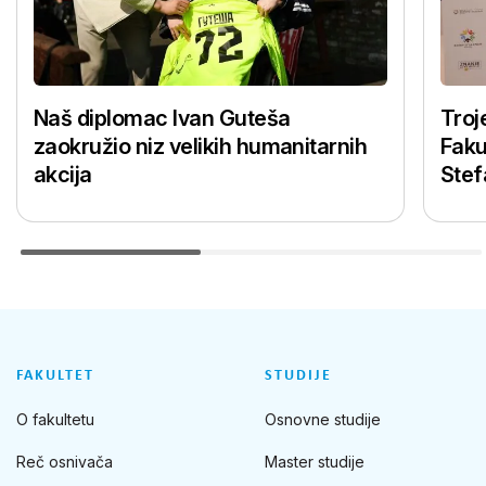
Naš diplomac Ivan Guteša
Troj
zaokružio niz velikih humanitarnih
Faku
akcija
Stef
FAKULTET
STUDIJE
O fakultetu
Osnovne studije
Reč osnivača
Master studije