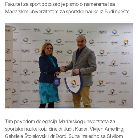
Fakultet za sport potpisao je pismo o namerama i sa
Mađarskim univerzitetom za sportske nauke iz Budimpešte.
Tim povodom delegacija Mađarskog univerziteta za
sportske nauke koju čine dr Judit Kadar, Vivijen Amerling,
Gabrijela Štojalovski i dr Đorđi Suha, zajedno sa Silvijom