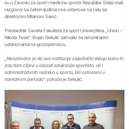
su u Zavodu za sport i medicinu sporta Republike Srbije imali
razgovor sa čelnim ljudima ove ustanove na čelu sa
direktorom Milanom Savić.
Predsednik Saveta Fakulteta za sport Univerziteta „Union –
Nikola Tesla“, Bojan Sekulić zahvalio se renomiranim
ustanovama na gostoprimstvu.
„
Neophodno je da sve institucije zajednički deluju kako bi
zacrtani ciljevi u oblasti edukacije sportista, ali i
administrativnih radnika u sportu, bili ostvareni u
narednom periodu“
, poručio je Sekulić.