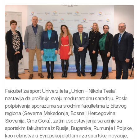
Fakultet za sport Univer
ziteta „Union – Nikola Tesla“
nastavlja da proširuje svoju međunarodnu saradnju. Posle
potpisivanja sporazuma sa srodnim fakultetima iz čitavog
regiona (Severna Makedonija, Bosna i Hercegovina,
Slovenija, Crna Gora), zatim uspostavljanja saradnje sa
sportskim fakultetima iz Rusije, Bugarske, Rumunije i Poljske,
kao i članstva u Evropskoj platformi za sportske inovacije,