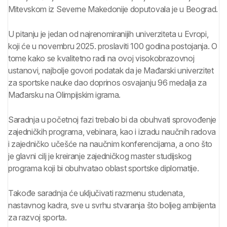
Mitevskom iz Severne Makedonije doputovala je u Beograd.
U pitanju je jedan od najrenomiranijih univerziteta u Evropi,
koji će u novembru 2025. proslaviti 100 godina postojanja. O
tome kako se kvalitetno radi na ovoj visokobrazovnoj
ustanovi, najbolje govori podatak da je Mađarski univerzitet
za sportske nauke dao doprinos osvajanju 96 medalja za
Mađarsku na Olimpijskim igrama.
Saradnja u početnoj fazi trebalo bi da obuhvati sprovođenje
zajedničkih programa, vebinara, kao i izradu naučnih radova
i zajedničko učešće na naučnim konferencijama, a ono što
je glavni cilj je kreiranje zajedničkog master studijskog
programa koji bi obuhvatao oblast sportske diplomatije.
Takođe saradnja će uključivati razmenu studenata,
nastavnog kadra, sve u svrhu stvaranja što boljeg ambijenta
za razvoj sporta.