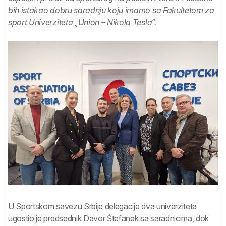
bih istakao dobru saradnju koju imamo sa Fakultetom za
sport Univerziteta „Union – Nikola Tesla“.
U Sportskom savezu Srbije delegacije dva univerziteta
ugostio je predsednik Davor Štefanek sa saradnicima, dok