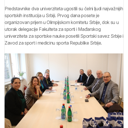
Predstavnike dva univerziteta ugostili su čelni ljudi najvažnijih
sportskih institucija u Srbiji. Prvog dana posete je
organizovan prijem u Olimpijskom komitetu Srbije, dok su u
utorak delegacije Fakulteta za sporti i Mađarskog
univerziteta za sportske nauke posetili Sportski savez Srbije i
Zavod za sport i medicinu sporta Republike Srbije.