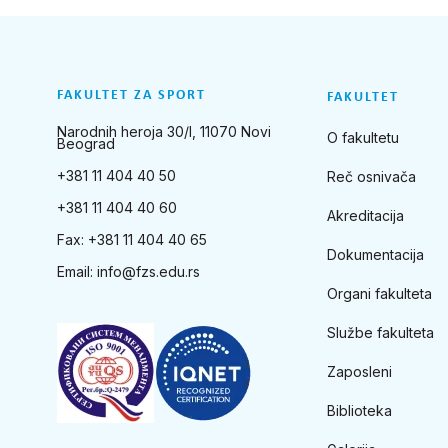
FAKULTET ZA SPORT
FAKULTET
Narodnih heroja 30/I, 11070 Novi
O fakultetu
Beograd
+381 11 404 40 50
Reč osnivača
+381 11 404 40 60
Akreditacija
Fax: +381 11 404 40 65
Dokumentacija
Email:
info@fzs.edu.rs
Organi fakulteta
Službe fakulteta
Zaposleni
Biblioteka