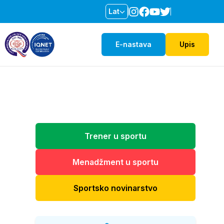
Lat
E-nastava
Upis
Trener u sportu
Menadžment u sportu
Sportsko novinarstvo