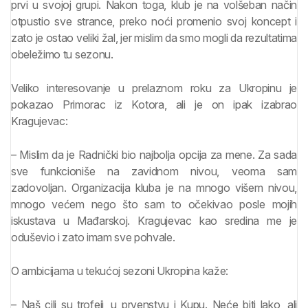
prvi u svojoj grupi. Nakon toga, klub je na volšeban način
otpustio sve strance, preko noći promenio svoj koncept i
zato je ostao veliki žal, jer mislim da smo mogli da rezultatima
obeležimo tu sezonu.
Veliko interesovanje u prelaznom roku za Ukropinu je
pokazao Primorac iz Kotora, ali je on ipak izabrao
Kragujevac:
– Mislim da je Radnički bio najbolja opcija za mene. Za sada
sve funkcioniše na zavidnom nivou, veoma sam
zadovoljan. Organizacija kluba je na mnogo višem nivou,
mnogo većem nego što sam to očekivao posle mojih
iskustava u Mađarskoj. Kragujevac kao sredina me je
oduševio i zato imam sve pohvale.
O ambicijama u tekućoj sezoni Ukropina kaže:
– Naš cilj su trofeji, u prvenstvu i Kupu. Neće biti lako, ali