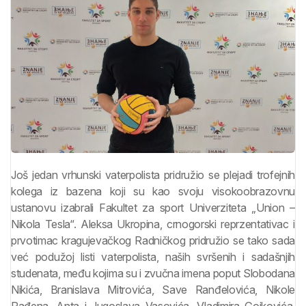
Još jedan vrhunski vaterpolista pridružio se plejadi trofejnih
kolega iz bazena koji su kao svoju visokoobrazovnu
ustanovu izabrali Fakultet za sport Univerziteta „Union –
Nikola Tesla“. Aleksa Ukropina, crnogorski reprzentativac i
prvotimac kragujevačkog Radničkog pridružio se tako sada
već podužoj listi vaterpolista, naših svršenih i sadašnjih
studenata, među kojima su i zvučna imena poput Slobodana
Nikića, Branislava Mitrovića, Save Ranđelovića, Nikole