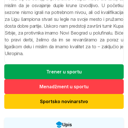
mislim da je osvajanje duple krune izvodljivo. U početku
sezone nismo igrali na potrebnom nivou, ali od kvalifikacija
za Ligu šampiona stvari su legle na svoje mesto i pružamo
dosta dobre partije. Uskoro nam predstoji završni turnir Kupa
Srbije, za protivnika imamo Novi Beograd u polufinalu. Biće
to pravi derbi, želimo da im se revanširamo za poraz u
ligaškom delu i mislim da imamo kvalitet za to – zaključio je
Ukropina.
Trener u sportu
Menadžment u sportu
Sportsko novinarstvo
Upis