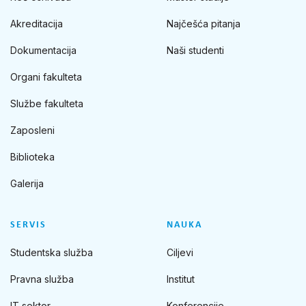
Akreditacija
Najčešća pitanja
Dokumentacija
Naši studenti
Organi fakulteta
Službe fakulteta
Zaposleni
Biblioteka
Galerija
SERVIS
NAUKA
Studentska služba
Ciljevi
Pravna služba
Institut
IT sektor
Konferencije