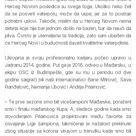
Herceg Novom posledica su svega toga. Ukoliko neko želi
da se posveti vaterpolu, može da uspe, jer za to postoje
potrebni uslovi. Takođe, mislim da u Herceg Novom nema
deteta koje nije bar jednom došlo na bazen, bar da nauči da
pliva. Čvrsto je utemeljena ta tradicija, zato sam ubeđen da
će Herceg Novi i u budućnosti davati kvalitetne vaterpoliste.
Ukropina je svoju profesionalnu karijeru počeo upravo u
Jadranu 2014. godine. Put ga je 2018. odveo u Mađarsku, u
ekipu OSC iz Budimpešte, gde su mu u periodu od dve
godine saigrači bili naši internacinalvci Bane Mitrović, Sava
Ranđelović, Nemanja Ubović i Andrija Prlainović.
– Te prve sezone smo bili vicešampioni Mađarske, poraženi
smo i finalu mađarskog Kupa. A, sledeće godine kada smo
dovođenjem Prlainovića projektovani među favorite za
osvajanje Lige šampiona, takmičenje je nažalost prekinute
zbog situacije sa korona virusom u trenutku kada smo bili