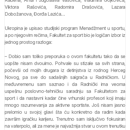
Rađena, Anta i Jugoslava Vasovića, Vladimira Gojkovića,
Viktora Rašovića, Radomira Drašovića, Lazara
Dobožanova, Đorđa Lazića…
Ukropina je upisao studijski program Menadžment u sportu,
a po njegovim rečima, Fakultet za sport bio je logičan izbor iz
jednog prostog razloga:
– Dobio sam toliko preporuka o ovom fakultetu tako da se
uopšte nisam dvouimo. Pohvale su stizale sa svih strana,
počevši od mojih drugara iz detinjstva iz rodnog Herceg
Novog, pa sve do sadašnjih saigrača u Radničkom. U
međuvremenu sam saznao i da Radnički ima veoma
uspešnu poslovno-tehničku saradnju sa Fakultetom za
sport i da nastavni kadar čine vrhunski profesori koji imaju
mnogo razumevanja za aktivne sportiste. Još nisam jasno
prelomio u svojoj glavi šta ću konkretno da radim kada
završim igračku karijeru. Trenutno sam isključivo fokusiran
na vaterpolo, ali za mene je najvažnija stvar u ovom trenutku