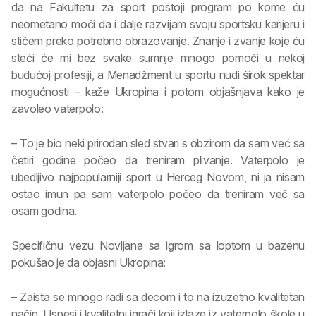
da na Fakultetu za sport postoji program po kome ću
neometano moći da i dalje razvijam svoju sportsku karijeru i
stičem preko potrebno obrazovanje. Znanje i zvanje koje ću
steći će mi bez svake sumnje mnogo pomoći u nekoj
budućoj profesiji, a Menadžment u sportu nudi širok spektar
mogućnosti – kaže Ukropina i potom objašnjava kako je
zavoleo vaterpolo:
– To je bio neki prirodan sled stvari s obzirom da sam već sa
četiri godine počeo da treniram plivanje. Vaterpolo je
ubedljivo najpopularniji sport u Herceg Novom, ni ja nisam
ostao imun pa sam vaterpolo počeo da treniram već sa
osam godina.
Specifičnu vezu Novljana sa igrom sa loptom u bazenu
pokušao je da objasni Ukropina:
– Zaista se mnogo radi sa decom i to na izuzetno kvalitetan
način. Uspesi i kvalitetni igrači koji izlaze iz vaterpolo škole u