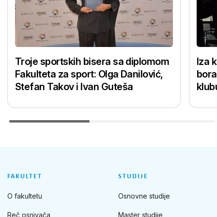
Troje sportskih bisera sa diplomom
Iza 
Fakulteta za sport: Olga Danilović,
bora
Stefan Takov i Ivan Guteša
klub
FAKULTET
STUDIJE
O fakultetu
Osnovne studije
Reč osnivača
Master studije