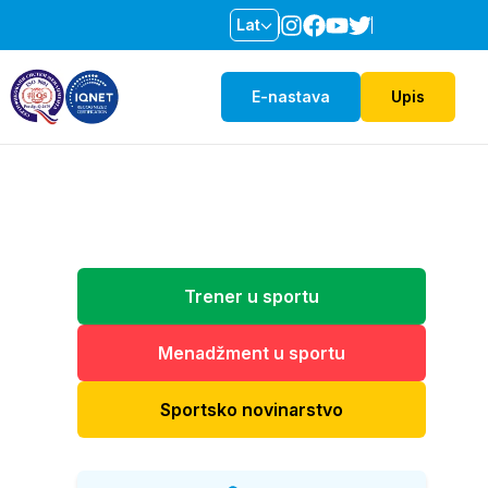
Lat
E-nastava
Upis
Trener u sportu
Menadžment u sportu
Sportsko novinarstvo