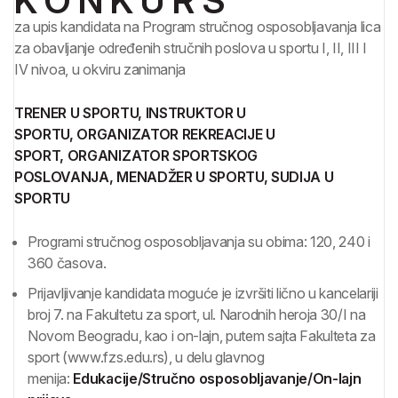
K O N K U R S
za upis kandidata na Program stručnog osposobljavanja lica
za obavljanje određenih stručnih poslova u sportu I, II, III I
IV nivoa, u okviru zanimanja
TRENER U SPORTU,
INSTRUKTOR U
SPORTU,
ORGANIZATOR REKREACIJE U
SPORT,
ORGANIZATOR SPORTSKOG
POSLOVANJA,
MENADŽER U SPORTU,
SUDIJA U
SPORTU
Programi stručnog osposobljavanja su obima: 120, 240 i
360 časova.
Prijavljivanje kandidata moguće je izvršiti lično u kancelariji
broj 7. na Fakultetu za sport, ul. Narodnih heroja 30/I na
Novom Beogradu, kao i on-lajn, putem sajta Fakulteta za
sport (www.fzs.edu.rs), u delu glavnog
menija:
Edukacije/Stručno osposobljavanje/On-lajn