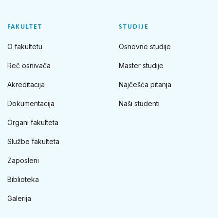
FAKULTET
STUDIJE
O fakultetu
Osnovne studije
Reč osnivača
Master studije
Akreditacija
Najčešća pitanja
Dokumentacija
Naši studenti
Organi fakulteta
Službe fakulteta
Zaposleni
Biblioteka
Galerija