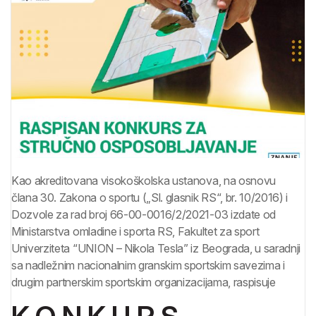
Kao akreditovana visokoškolska ustanova, na osnovu
člana 30. Zakona o sportu („Sl. glasnik RS“, br. 10/2016) i
Dozvole za rad broj 66-00-0016/2/2021-03 izdate od
Ministarstva omladine i sporta RS, Fakultet za sport
Univerziteta “UNION – Nikola Tesla” iz Beograda, u saradnji
sa nadležnim nacionalnim granskim sportskim savezima i
drugim partnerskim sportskim organizacijama, raspisuje