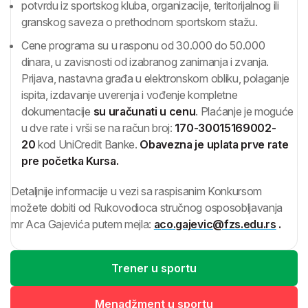
potvrdu iz sportskog kluba, organizacije, teritorijalnog ili
granskog saveza o prethodnom sportskom stažu.
Cene programa su u rasponu od 30.000 do 50.000
dinara, u zavisnosti od izabranog zanimanja i zvanja.
Prijava, nastavna građa u elektronskom obliku, polaganje
ispita, izdavanje uverenja i vođenje kompletne
dokumentacije
su uračunati u cenu
. Plaćanje je moguće
u dve rate i vrši se na račun broj:
170-30015169002-
20
kod UniCredit Banke.
Obavezna je uplata prve rate
pre početka Kursa.
Detaljnije informacije u vezi sa raspisanim Konkursom
možete dobiti od Rukovodioca stručnog osposobljavanja
mr Aca Gajevića putem mejla:
aco.gajevic
@fzs.edu.rs
.
Trener u sportu
Menadžment u sportu