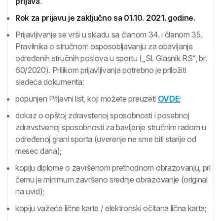
prijava
.
Rok za prijavu je zaključno sa 01.10. 2021. godine.
Prijavljivanje se vrši u skladu sa članom 34. i članom 35.
Pravilnika o stručnom osposobljavanju za obavljanje
određenih stručnih poslova u sportu („Sl. Glasnik RS“, br.
60/2020). Prilikom prijavljivanja potrebno je priložiti
sledeća dokumenta:
popunjen Prijavni list, koji možete preuzeti
OVDE
;
dokaz o opštoj zdravstenoj sposobnosti i posebnoj
zdravstvenoj sposobnosti za bavljenje stručnim radom u
određenoj grani sporta (uverenje ne sme biti starije od
mesec dana);
kopiju diplome o završenom prethodnom obrazovanju, pri
čemu je minimum završeno srednje obrazovanje (original
na uvid);
kopiju važeće lične karte / elektronski očitana lična karta;