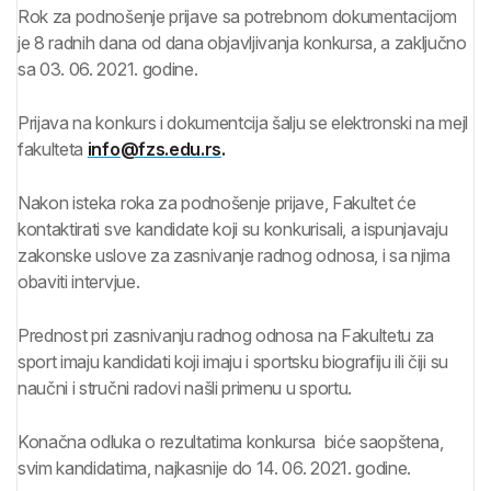
Rok za podnošenje prijave sa potrebnom dokumentacijom
je 8 radnih dana od dana objavljivanja konkursa, a zaključno
sa 03. 06. 2021. godine.
Prijava na konkurs i dokumentcija šalju se elektronski na mejl
fakulteta
info@fzs.edu.rs
.
Nakon isteka roka za podnošenje prijave, Fakultet će
kontaktirati sve kandidate koji su konkurisali, a ispunjavaju
zakonske uslove za zasnivanje radnog odnosa, i sa njima
obaviti intervjue.
Prednost pri zasnivanju radnog odnosa na Fakultetu za
sport imaju kandidati koji imaju i sportsku biografiju ili čiji su
naučni i stručni radovi našli primenu u sportu.
Konačna odluka o rezultatima konkursa biće saopštena,
svim kandidatima, najkasnije do 14. 06. 2021. godine.