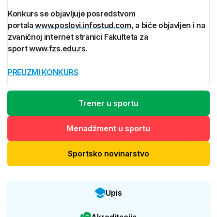
Konkurs se objavljuje posredstvom
portala
www.poslovi.infostud.com
, a biće objavljen i na
zvaničnoj internet stranici Fakulteta za
sport
www.fzs.edu.rs
.
PREUZMI KONKURS
Trener u sportu
Menadžment u sportu
Sportsko novinarstvo
Upis