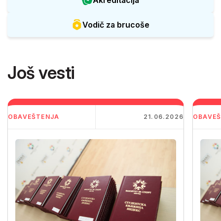
Akreditacija
Vodič za brucoše
Još vesti
OBAVEŠTENJA
21.06.2026
OBAVEŠ