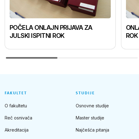
POČELA ONLAJN PRIJAVA ZA
ONLA
JULSKI ISPITNI ROK
ROK
FAKULTET
STUDIJE
O fakultetu
Osnovne studije
Reč osnivača
Master studije
Akreditacija
Najčešća pitanja