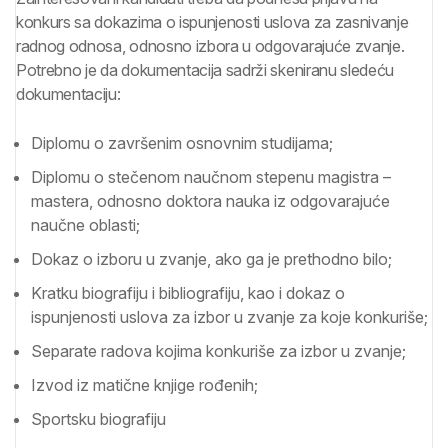
konkurs sa dokazima o ispunjenosti uslova za zasnivanje
radnog odnosa, odnosno izbora u odgovarajuće zvanje.
Potrebno je da dokumentacija sadrži skeniranu sledeću
dokumentaciju:
Diplomu o završenim osnovnim studijama;
Diplomu o stečenom naučnom stepenu magistra –
mastera, odnosno doktora nauka iz odgovarajuće
naučne oblasti;
Dokaz o izboru u zvanje, ako ga je prethodno bilo;
Kratku biografiju i bibliografiju, kao i dokaz o
ispunjenosti uslova za izbor u zvanje za koje konkuriše;
Separate radova kojima konkuriše za izbor u zvanje;
Izvod iz matične knjige rođenih;
Sportsku biografiju