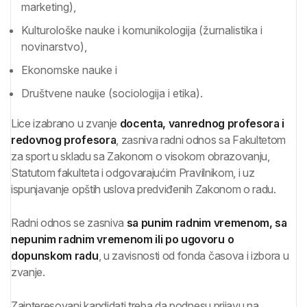
marketing),
Kulturološke nauke i komunikologija (žurnalistika i
novinarstvo),
Ekonomske nauke i
Društvene nauke (sociologija i etika).
Lice izabrano u zvanje
docenta, vanrednog profesora i
redovnog profesora
, zasniva radni odnos sa Fakultetom
za sport u skladu sa Zakonom o visokom obrazovanju,
Statutom fakulteta i odgovarajućim Pravilnikom, i uz
ispunjavanje opštih uslova predviđenih Zakonom o radu.
Radni odnos se zasniva
sa punim radnim vremenom, sa
nepunim radnim vremenom ili po ugovoru o
dopunskom radu
, u zavisnosti od fonda časova i izbora u
zvanje.
Zainteresovani kandidati treba da podnesu prijavu na