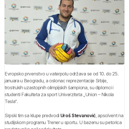
Evropsko prvenstvo u vaterpolu održava se od 10. do 25.
januara u Beogradu, a oslonac reprezentacije Srbije,
trostrukih uzastopnih olimpijskih šampiona, su diplomci i
studenti Fakulteta za sport Univerziteta „Union – Nikola
Tesla“.
Srpski tim sa klupe predvodi
Uroš Stevanović
, apsolvent na
studijskom programu Trener u sportu. U bazenu su petorica