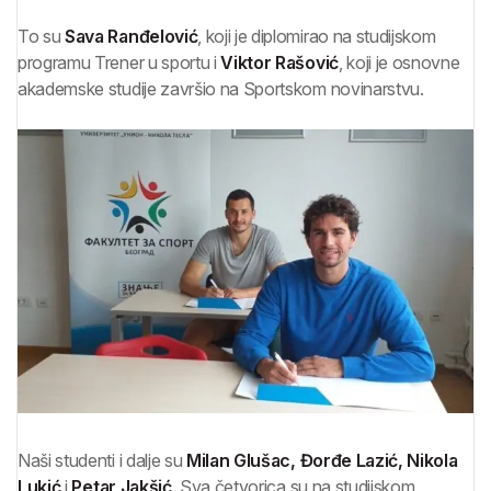
To su
Sava Ranđelović
, koji je diplomirao na studijskom
programu Trener u sportu i
Viktor Rašović
, koji je osnovne
akademske studije završio na Sportskom novinarstvu.
Naši studenti i dalje su
Milan Glušac,
Đorđe Lazić, Nikola
Lukić
i
Petar Jakšić
. Sva četvorica su na studijskom