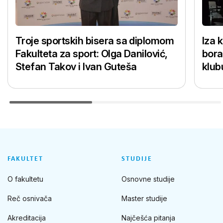
Troje sportskih bisera sa diplomom
Iza 
Fakulteta za sport: Olga Danilović,
bora
Stefan Takov i Ivan Guteša
klub
FAKULTET
STUDIJE
O fakultetu
Osnovne studije
Reč osnivača
Master studije
Akreditacija
Najčešća pitanja