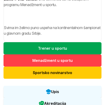
programu Menadžment u sportu.
Svima im želimo puno uspeha na kontinentalnom šampionat
u glavnom gradu Srbije.
Trener u sportu
Menadžment u sportu
Sportsko novinarstvo
Upis
Akreditacija