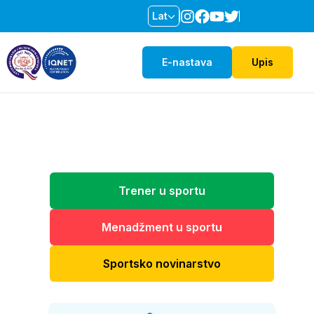
Lat
E-nastava
Upis
Trener u sportu
Menadžment u sportu
Sportsko novinarstvo