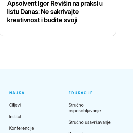
Apsolvent Igor Revišin na praksi u
listu Danas: Ne sakrivajte
kreativnost i budite svoji
NAUKA
EDUKACIJE
Ciljevi
Stručno
osposobljavanje
Institut
Stručno usavršavanje
Konferencije