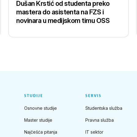
Dušan Krstić od studenta preko
mastera do asistenta na FZS i
novinara u medijskom timu OSS
STUDIJE
SERVIS
Osnovne studije
Studentska služba
Master studije
Pravna služba
Najčešća pitanja
IT sektor