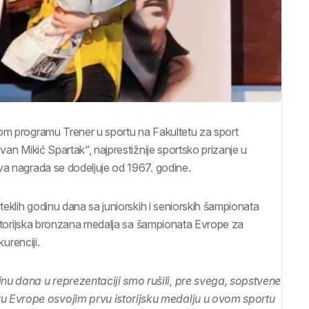
kom programu Trener u sportu na Fakultetu za sport
van Mikić Spartak“, najprestižnije sportsko prizanje u
va nagrada se dodeljuje od 1967. godine.
teklih godinu dana sa juniorskih i seniorskih šampionata
 istorijska bronzana medalja sa šampionata Evrope za
kurenciji.
u dana u reprezentaciji smo rušili, pre svega, sopstvene
u Evrope osvojim prvu istorijsku medalju u ovom sportu