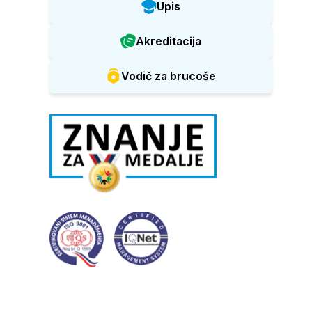
Upis
Akreditacija
Vodič za brucoše