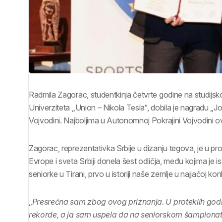
Radmila Zagorac, studentkinja četvrte godine na studijs
Univerziteta „Union – Nikola Tesla“, dobila je nagradu „Jo
Vojvodini. Najboljima u Autonomnoj Pokrajini Vojvodini o
Zagorac, reprezentativka Srbije u dizanju tegova, je u pro
Evrope i sveta Srbiji donela šest odličja, među kojima je
seniorke u Tirani, prvo u istoriji naše zemlje u najjačoj kon
„
Presrećna sam zbog ovog priznanja. U proteklih godin
rekorde, a ja sam uspela da na seniorskom šampionat