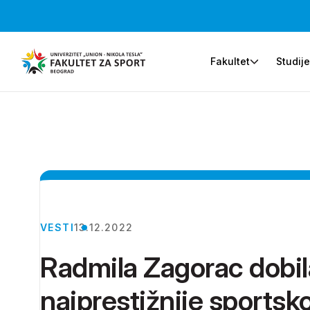
Fakultet
Studij
VESTI
13.12.2022
Radmila Zagorac dobil
najprestižnije sportsk