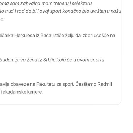
Veoma sam zahvalna mom treneru i selektoru
io trud i rad da bi i ovaj sport konačno bio uvršten u našu
ac.
ičarka Herkulesa iz Bača, ističe želju da izbori učešće na
a budem prva žena iz Srbije koja će u ovom sportu
stavlja obaveze na Fakultetu za sport. Čestitamo Radmili
 i akadamske karijere.