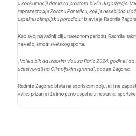
u konkurenciji dama sa prostora bivše Jugoslavije. 
reprezentacije Zoranu Panteliću, koji je nesebično ulož
uspešnu olimpijsku porodicu,
“ izjavila je Radmila Zagor
Kao svoj najvažniji cilj u narednom periodu, Radmila, takm
najvećoj smotri svetskog sporta.
„
Volela bih da izborim vizu za Pariz 2024. godine i d
učestvovati na Olimpijskim igrama“
, dodaje Zagorac.
Radmila Zagorac blista na sportskom polju, ali i ne zapo
veliko prizanje i želimo puno uspeha u nastavku sportske