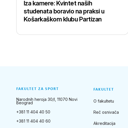
Iza kamere: Kvintet naših
studenata boravio na praksi u
Košarkaškom klubu Partizan
FAKULTET ZA SPORT
FAKULTET
Narodnih heroja 30/I, 11070 Novi
O fakultetu
Beograd
+381 11 404 40 50
Reč osnivača
+381 11 404 40 60
Akreditacija