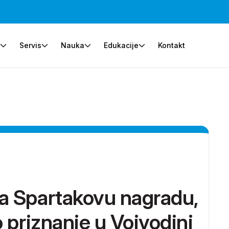
e
Servis
Nauka
Edukacije
Kontakt
a Spartakovu nagradu,
o priznanje u Vojvodini