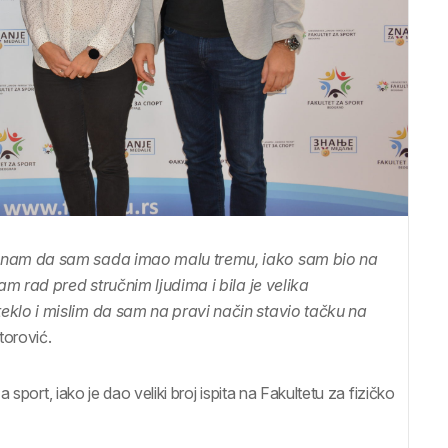
znam da sam sada imao malu tremu, iako sam bio na
m rad pred stručnim ljudima i bila je velika
lo i mislim da sam na pravi način stavio tačku na
torović.
sport, iako je dao veliki broj ispita na Fakultetu za fizičko