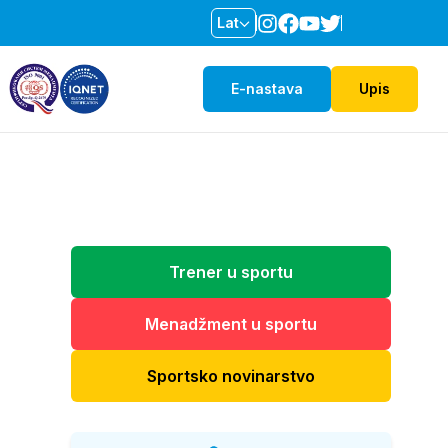
Lat
E-nastava
Upis
Trener u sportu
Menadžment u sportu
Sportsko novinarstvo