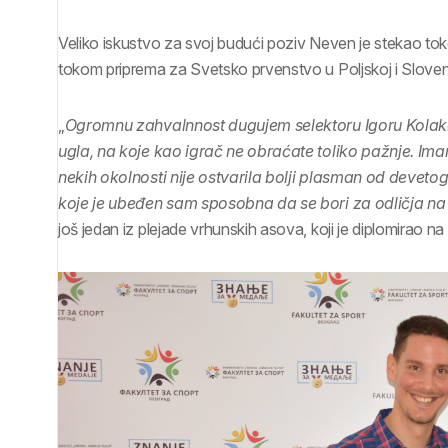
Veliko iskustvo za svoj budući poziv Neven je stekao toko
tokom priprema za Svetsko prvenstvo u Poljskoj i Sloveni
„
Ogromnu zahvalnnost dugujem selektoru Igoru Kolako
ugla, na koje kao igrač ne obraćate toliko pažnje. Im
nekih okolnosti nije ostvarila bolji plasman od devet
koje je ubeđen sam sposobna da se bori za odličja n
još jedan iz plejade vrhunskih asova, koji je diplomirao na