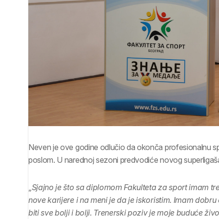
Neven je ove godine odlučio da okonča profesionalnu sport
poslom. U narednoj sezoni predvodiće novog superligaš
„
Sjajno je što sa diplomom Fakulteta za sport imam tr
nove karijere i na meni je da je iskoristim. Imam dob
biti sve bolji i bolji. Trenerski poziv je moje buduće živ