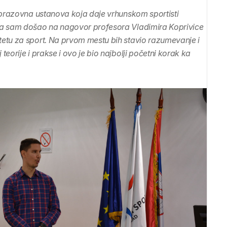
oobrazovna ustanova koja daje vrhunskom sportisti
 Ja sam došao na nagovor profesora Vladimira Koprivice
tetu za sport. Na prvom mestu bih stavio razumevanje i
eorije i prakse i ovo je bio najbolji početni korak ka