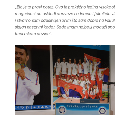
„
Bio je to pravi potez. Ovo je praktično jedina visok
mogućnost da uskladi obaveze na terenu i fakultetu.
i stvarno sam oduševljen onim što sam dobio na Fakul
sjajan nastavni kadar. Sada imam najbolji mogući spoj t
trenerskom pozivu“
.