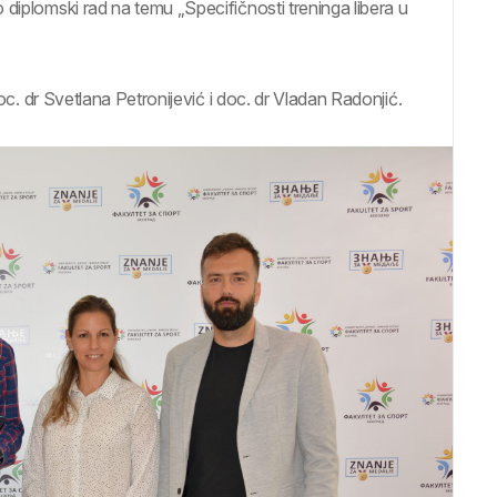
diplomski rad na temu „Specifičnosti treninga libera u
doc. dr Svetlana Petronijević i doc. dr Vladan Radonjić.