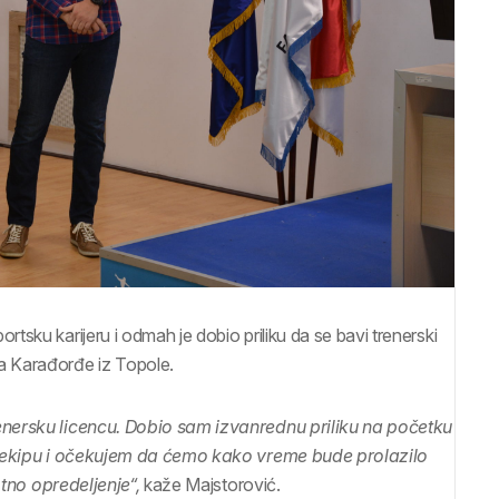
sku karijeru i odmah je dobio priliku da se bavi trenerski
a Karađorđe iz Topole.
enersku licencu. Dobio sam izvanrednu priliku na početku
ru ekipu i očekujem da ćemo kako vreme bude prolazilo
otno opredeljenje“,
kaže Majstorović.