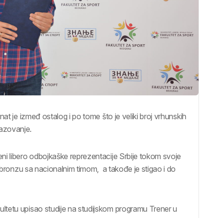
at je izmeđ ostalog i po tome što je veliki broj vrhunskih
azovanje.
ni libero odbojkaške reprezentacije Srbije tokom svoje
i bronzu sa nacionalnim timom, a takođe je stigao i do
ltetu upisao studije na studijskom programu Trener u