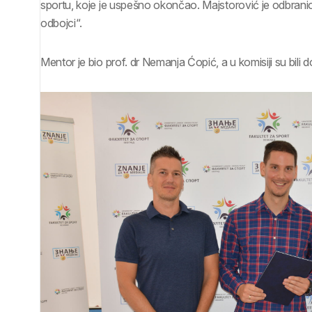
sportu, koje je uspešno okončao. Majstorović je odbranio 
odbojci“.
Mentor je bio prof. dr Nemanja Ćopić, a u komisiji su bili 