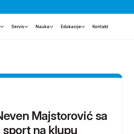
e
Servis
Nauka
Edukacije
Kontakt
 Neven Majstorović sa
 sport na klupu