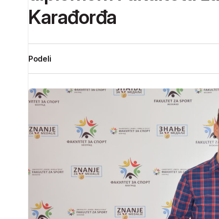
Karađorđa
Podeli