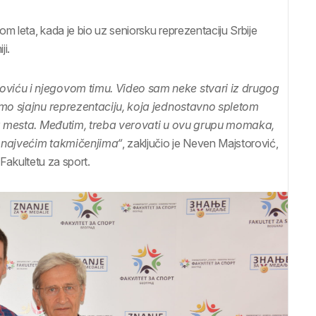
m leta, kada je bio uz seniorsku reprezentaciju Srbije
ji.
viću i njegovom timu. Video sam neke stvari iz drugog
amo sjajnu reprezentaciju, koja jednostavno spletom
og mesta. Međutim, treba verovati u ovu grupu momaka,
a najvećim takmičenjima“
, zaključio je Neven Majstorović,
 Fakultetu za sport.