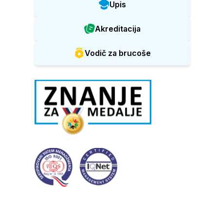
Upis
Akreditacija
Vodič za brucoše