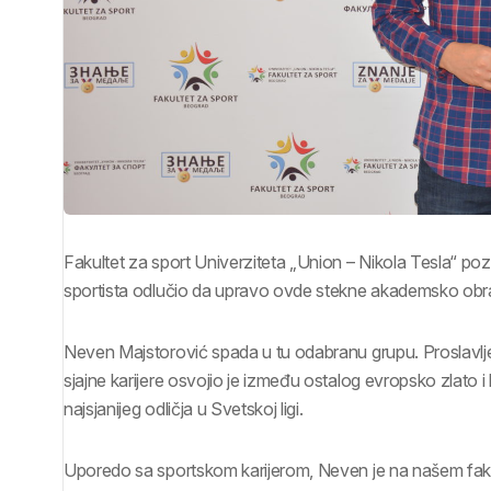
Fakultet za sport Univerziteta „Union – Nikola Tesla“ pozn
sportista odlučio da upravo ovde stekne akademsko obr
Neven Majstorović spada u tu odabranu grupu. Proslavlje
sjajne karijere osvojio je između ostalog evropsko zlato 
najsjanijeg odličja u Svetskoj ligi.
Uporedo sa sportskom karijerom, Neven je na našem faku