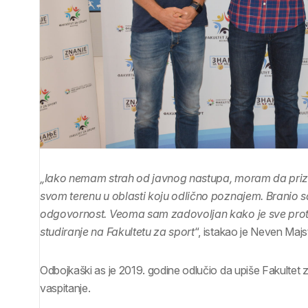
„Iako nemam strah od javnog nastupa, moram da pri
svom terenu u oblasti koju odlično poznajem. Branio sa
odgovornost. Veoma sam zadovoljan kako je sve protek
studiranje na Fakultetu za sport
“, istakao je Neven Majs
Odbojkaški as je 2019. godine odlučio da upiše Fakultet za 
vaspitanje.