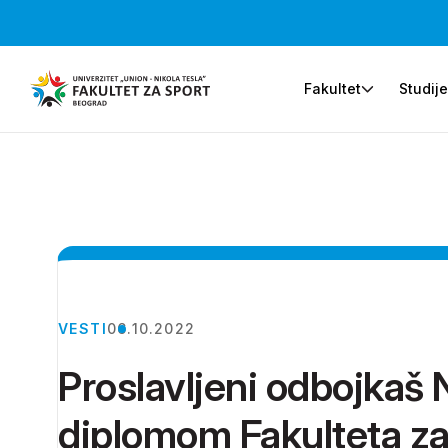
Fakultet
Studij
VESTI
06.10.2022
Proslavljeni odbojkaš
diplomom Fakulteta za