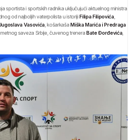
a sportista i sportskih radnika uključujući aktuelnog ministra
ednog od najboljih vaterpolista u istoriji
Filipa Filipovića
,
Jugoslava Vasovića
, košarkaša
Miška Marića i Predraga
ometnog saveza Srbije, čuvenog trenera
Bate Đorđevića
,