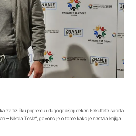
jaka za fizičku pripremu i dugogodišnji dekan Fakulteta sporta
ion – Nikola Tesla“, govorio je o tome kako je nastala knjiga