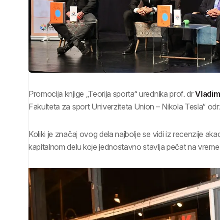
Promocija knjige „Teorija sporta“ urednika prof. dr
Vladim
Fakulteta za sport Univerziteta Union – Nikola Tesla“ odr
Koliki je značaj ovog dela najbolje se vidi iz recenzije a
kapitalnom delu koje jednostavno stavlja pečat na vreme 