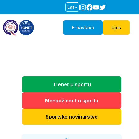
Lat
E-nastava
Upis
Trener u sportu
Menadžment u sportu
Sportsko novinarstvo