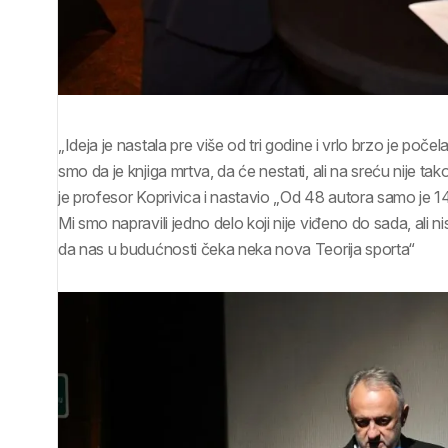
„Ideja je nastala pre više od tri godine i vrlo brzo je počel
smo da je knjiga mrtva, da će nestati, ali na sreću nije ta
je profesor Koprivica i nastavio „Od 48 autora samo je 14
Mi smo napravili jedno delo koji nije viđeno do sada, ali 
da nas u budućnosti čeka neka nova Teorija sporta“