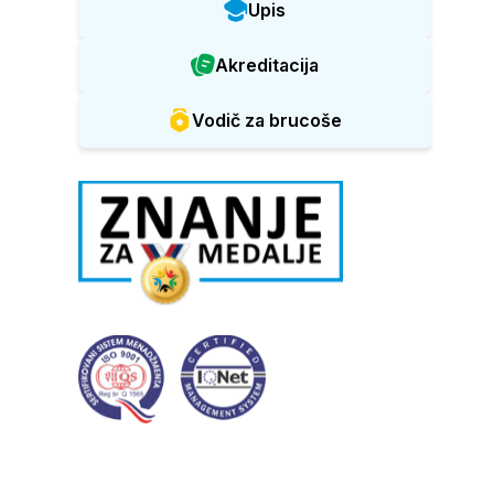
Upis
Akreditacija
Vodič za brucoše