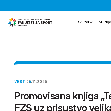
Fakultet
Studij
VESTI
25.11.2025
Promovisana knjiga „Te
FZS uz prisustvo veli