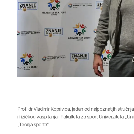
Prof. dr Vladimir Koprivica, jedan od najpoznatijih stručn
i fizičkog vaspitanja i Fakulteta za sport Univerziteta „Un
„Teorija sporta“.