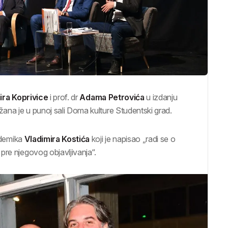
ira Koprivice
i prof. dr
Adama Petrovića
u izdanju
žana je u punoj sali Doma kulture Studentski grad.
kademika
Vladimira Kostića
koji je napisao „radi se o
pre njegovog objavljivanja“.