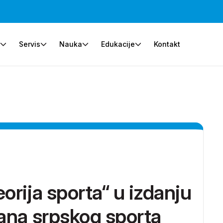
e
Servis
Nauka
Edukacije
Kontakt
orija sporta“ u izdanju
kana srpskog sporta