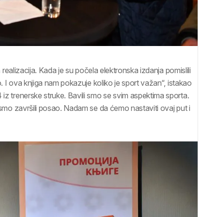
a realizacija. Kada je su počela elektronska izdanja pomislili
ko. I ova knjiga nam pokazuje koliko je sport važan“, istakao
 iz trenerske struke. Bavili smo se svim aspektima sporta.
nismo završili posao. Nadam se da ćemo nastaviti ovaj put i