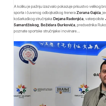
A koliku je pažnju izazvalo pokazuje prisustvo velikog broj
sporta i čuvenog odbojkaškog trenera
Zorana Gajića
, j
košarkaškog stručnjaka
Dejana Radonjića
, vaterpoliste
Samardžiskog
,
Božidara Đurkovića
, predsednika Ruk
poznate sportske stručnjake i novinare…