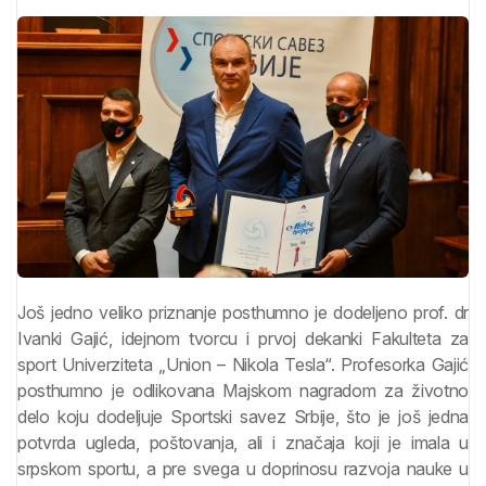
Još jedno veliko priznanje posthumno je dodeljeno prof. dr
Ivanki Gajić, idejnom tvorcu i prvoj dekanki Fakulteta za
sport Univerziteta „Union – Nikola Tesla“. Profesorka Gajić
posthumno je odlikovana Majskom nagradom za životno
delo koju dodeljuje Sportski savez Srbije, što je još jedna
potvrda ugleda, poštovanja, ali i značaja koji je imala u
srpskom sportu, a pre svega u doprinosu razvoja nauke u