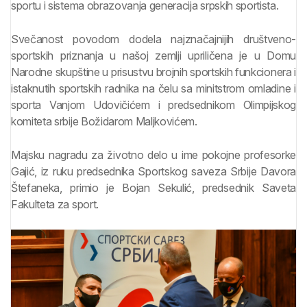
sportu i sistema obrazovanja generacija srpskih sportista.
Svečanost povodom dodela najznačajnijih društveno-
sportskih priznanja u našoj zemlji upriličena je u Domu
Narodne skupštine u prisustvu brojnih sportskih funkcionera i
istaknutih sportskih radnika na čelu sa minitstrom omladine i
sporta Vanjom Udovičićem i predsednikom Olimpijskog
komiteta srbije Božidarom Maljkovićem.
Majsku nagradu za životno delo u ime pokojne profesorke
Gajić, iz ruku predsednika Sportskog saveza Srbije Davora
Štefaneka, primio je Bojan Sekulić, predsednik Saveta
Fakulteta za sport.