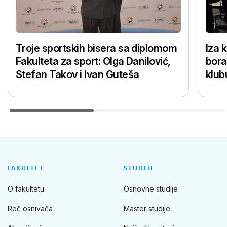
Troje sportskih bisera sa diplomom
Iza 
Fakulteta za sport: Olga Danilović,
bora
Stefan Takov i Ivan Guteša
klub
FAKULTET
STUDIJE
O fakultetu
Osnovne studije
Reč osnivača
Master studije