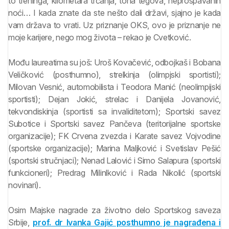
to treninga, kilometara trčanja, tona tegova, neprospavanih
noći… I kada znate da ste nešto dali državi, sjajno je kada
vam država to vrati. Uz priznanje OKS, ovo je priznanje ne
moje karijere, nego mog života – rekao je Cvetković.
Mođu laureatima su još: Uroš Kovačević, odbojkaš i Bobana
Veličković (posthumno), strelkinja (olimpjski sportisti);
Milovan Vesnić, automobilista i Teodora Manić (neolimpijski
sportisti); Dejan Jokić, strelac i Danijela Jovanović,
tekvondiskinja (sportisti sa invaliditetom); Sportski savez
Subotice i Sportski savez Pančeva (teritorijalne sportske
organizacije); FK Crvena zvezda i Karate savez Vojvodine
(sportske organizacije); Marina Maljković i Svetislav Pešić
(sportski stručnjaci); Nenad Lalović i Simo Salapura (sportski
funkcioneri); Predrag Milinlković i Rada Nikolić (sportski
novinari).
Osim Majske nagrade za životno delo Sportskog saveza
Srbije,
prof. dr Ivanka Gajić posthumno je nagrađena i