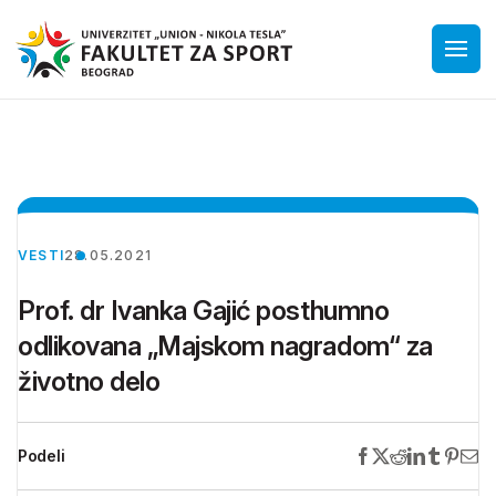
VESTI
28.05.2021
Prof. dr Ivanka Gajić posthumno
odlikovana „Majskom nagradom“ za
životno delo
Podeli