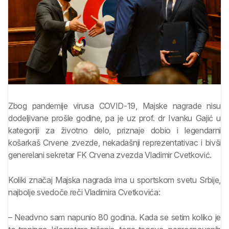
Zbog pandemije virusa COVID-19, Majske nagrade nisu
dodeljivane prošle godine, pa je uz prof. dr Ivanku Gajić u
kategoriji za životno delo, priznaje dobio i legendarni
košarkaš Crvene zvezde, nekadašnji reprezentativac i bivši
generelani sekretar FK Crvena zvezda Vladimir Cvetković.
Koliki značaj Majska nagrada ima u sportskom svetu Srbije,
najbolje svedoče reči Vladimira Cvetkovića:
– Neadvno sam napunio 80 godina. Kada se setim koliko je