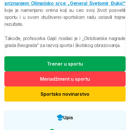
priznanjem Olimpijsko srce „General Svetomir Đukić“
koje je namenjeno onima koji su ceo svoj život posvetili
sportu i u svom društveno-sportskom radu ostavili trajne
rezultate.
Takođe, profesorka Gajić nosilac je i „Oktobarske nagrade
grada Beograda“ za razvoj sporta i školskog obrazovanja.
Trener u sportu
Menadžment u sportu
Sportsko novinarstvo
Upis