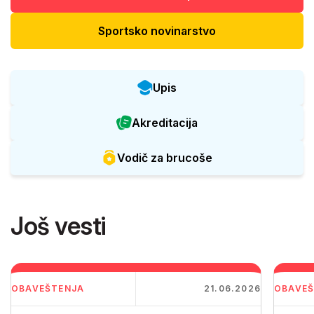
Sportsko novinarstvo
Upis
Akreditacija
Vodič za brucoše
Još vesti
OBAVEŠTENJA
21.06.2026
OBAVEŠ