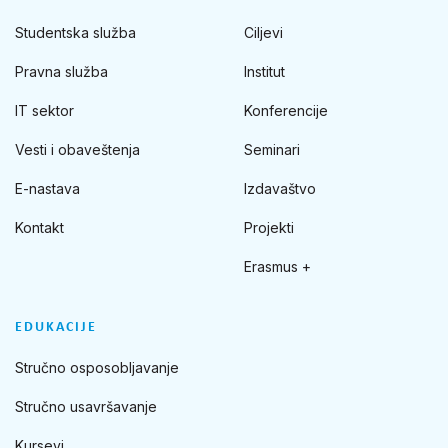
Studentska služba
Ciljevi
Pravna služba
Institut
IT sektor
Konferencije
Vesti i obaveštenja
Seminari
E-nastava
Izdavaštvo
Kontakt
Projekti
Erasmus +
EDUKACIJE
Stručno osposobljavanje
Stručno usavršavanje
Kursevi