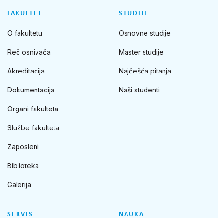
FAKULTET
STUDIJE
O fakultetu
Osnovne studije
Reč osnivača
Master studije
Akreditacija
Najčešća pitanja
Dokumentacija
Naši studenti
Organi fakulteta
Službe fakulteta
Zaposleni
Biblioteka
Galerija
SERVIS
NAUKA