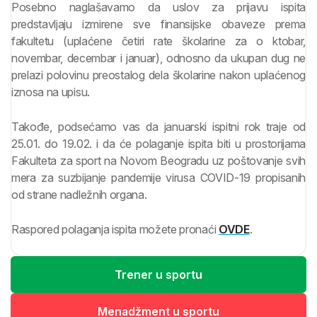
Posebno naglašavamo da uslov za prijavu ispita
predstavljaju izmirene sve finansijske obaveze prema
fakultetu (uplaćene četiri rate školarine za o ktobar,
novembar, decembar i januar), odnosno da ukupan dug ne
prelazi polovinu preostalog dela školarine nakon uplaćenog
iznosa na upisu.
Takođe, podsećamo vas da januarski ispitni rok traje od
25.01. do 19.02. i da će polaganje ispita biti u prostorijama
Fakulteta za sport na Novom Beogradu uz poštovanje svih
mera za suzbijanje pandemije virusa COVID-19 propisanih
od strane nadležnih organa.
Raspored polaganja ispita možete pronaći
OVDE
.
Trener u sportu
Menadžment u sportu