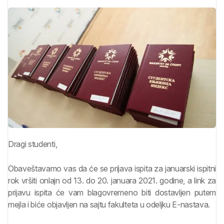
Dragi studenti,
Obaveštavamo vas da će se prijava ispita za januarski ispitni
rok vršiti onlajn od 13. do 20. januara 2021. godine, a link za
prijavu ispita će vam blagovremeno biti dostavljen putem
mejla i biće objavljen na sajtu fakulteta u odeljku E-nastava.