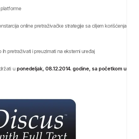
t
platforme
starcija online pretraživačke strategije sa ciljem korišćenja
 ih pretraživati i preuzimati na eksterni uređaj
držati u
ponedeljak, 08.12.2014. godine, sa početkom u