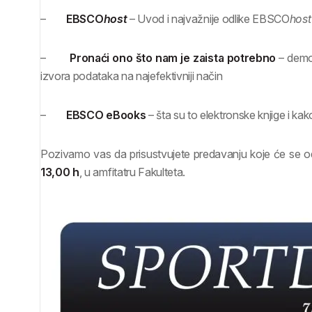
–
EBSCO
host
– Uvod i najvažnije odlike EBSCO
hos
–
Pronaći ono što nam je zaista potrebno
– demon
izvora podataka na najefektivniji način
–
EBSCO eBooks
– šta su to elektronske knjige i kako
Pozivamo vas da prisustvujete predavanju koje će se o
13,00 h
, u amfitatru Fakulteta.