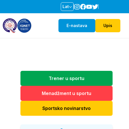
Lat
E-nastava
Upis
Trener u sportu
Menadžment u sportu
Sportsko novinarstvo