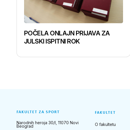
POČELA ONLAJN PRIJAVA ZA
JULSKI ISPITNI ROK
FAKULTET ZA SPORT
FAKULTET
Narodnih heroja 30/I, 11070 Novi
O fakultetu
Beograd