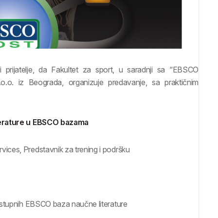
 prijatelje, da Fakultet za sport, u saradnji sa “EBSCO
.o. iz Beograda, organizuje predavanje, sa praktičnim
erature
u EBSCO bazama
ces, Predstavnik za trening i podršku
dostupnih EBSCO baza naučne literature