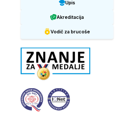
Upis
Akreditacija
Vodič za brucoše