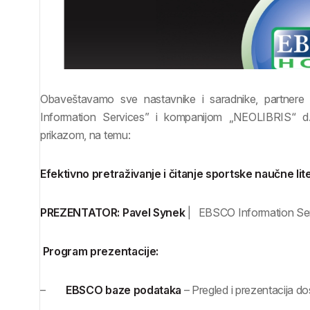
Obaveštavamo sve nastavnike i saradnike, partnere i
Information Services” i kompanijom „NEOLIBRIS“ d.o
prikazom, na temu:
Efektivno pretraživanje i čitanje sportske naučne lit
PREZENTATOR
:
Pavel Synek
| EBSCO Information Servi
Program prezentacije:
–
EBSCO baze podataka
– Pregled i prezentacija 