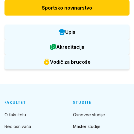
Sportsko novinarstvo
Upis
Akreditacija
Vodič za brucoše
FAKULTET
STUDIJE
O fakultetu
Osnovne studije
Reč osnivača
Master studije