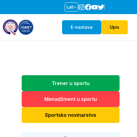
Lat
E-nastava
Upis
Trener u sportu
Menadžment u sportu
Sportsko novinarstvo