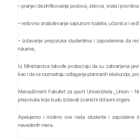
– pranje i dezinfikovanje podova, zidova, vrata i površina
– redovno snabdevanje sapiunom toaleta, učionica i ve
– izdavanje preporuka studentima i zaposlenima da red
rukama,
Iz Ministarstva takođe podsećaju da su zabranjena javn
kao i da se razmatraju odlaganja planiranih ekskurzija, p
Menadžment Fakultet za sport Univerziteta „Union – Niko
preporuka koje budu izdavali zvanični državni organi.
Apelujemo i molimo sve naše studente i zaposlene d
navedenih mera.