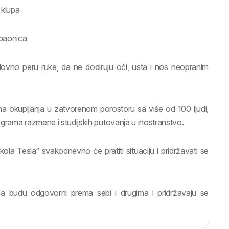
 klupa
žbaonica
ovno peru ruke, da ne dodiruju oči, usta i nos neopranim
a okupljanja u zatvorenom porostoru sa više od 100 ljudi,
rograma razmene i studijskih putovanja u inostranstvo.
la Tesla“ svakodnevno će pratiti situaciju i pridržavati se
a budu odgovorni prema sebi i drugima i pridržavaju se