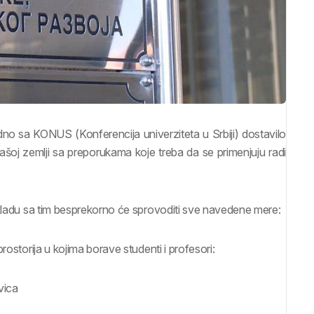
no sa KONUS (Konferencija univerziteta u Srbiji) dostavilo
šoj zemlji sa preporukama koje treba da se primenjuju radi
skladu sa tim besprekorno će sprovoditi sve navedene mere:
rostorija u kojima borave studenti i profesori:
vica