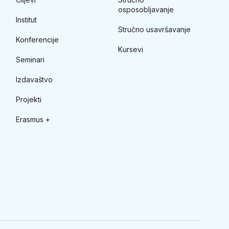
osposobljavanje
Institut
Stručno usavršavanje
Konferencije
Kursevi
Seminari
Izdavaštvo
Projekti
Erasmus +