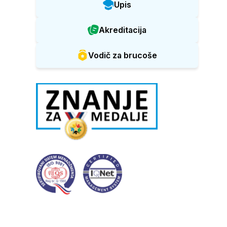
Upis
Akreditacija
Vodič za brucoše