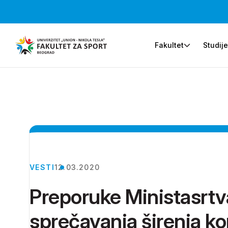
Fakultet
Studij
VESTI
12.03.2020
Preporuke Ministasrtv
sprečavanja širenja ko