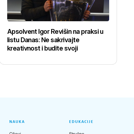
Apsolvent Igor Revišin na praksi u
listu Danas: Ne sakrivajte
kreativnost i budite svoji
NAUKA
EDUKACIJE
Ciljevi
Stručno