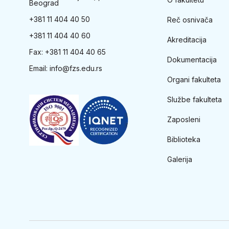
Beograd
+381 11 404 40 50
Reč osnivača
+381 11 404 40 60
Akreditacija
Fax: +381 11 404 40 65
Dokumentacija
Email:
info@fzs.edu.rs
Organi fakulteta
Službe fakulteta
Zaposleni
Biblioteka
Galerija