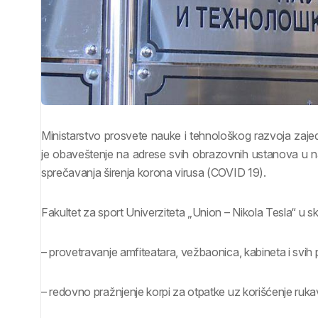
Ministarstvo prosvete nauke i tehnološkog razvoja zajed
je obaveštenje na adrese svih obrazovnih ustanova u na
sprečavanja širenja korona virusa (COVID 19).
Fakultet za sport Univerziteta „Union – Nikola Tesla“ u 
– provetravanje amfiteatara, vežbaonica, kabineta i svih p
– redovno pražnjenje korpi za otpatke uz korišćenje ruka