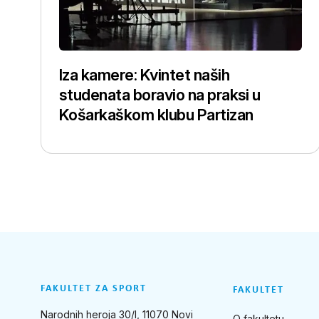
Iza kamere: Kvintet naših
studenata boravio na praksi u
Košarkaškom klubu Partizan
FAKULTET ZA SPORT
FAKULTET
Narodnih heroja 30/I, 11070 Novi
O fakultetu