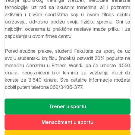
Teorija sportskog treninga (vežbe), Metodika trenažne
tehnologije, uz rad sa iskusnim trenerima, ali i poznatim
aktivnim i bivšim sportistima koji u ovom fitnes centru
održavaju, odnosno podižu svoju fizičku spremu. Oni sa
najboljim ocenama iz praktične nastave imaće priliku i za
zaposlenje u ovom fitnes centru.
Pored stručne prakse, studenti Fakulteta za sport, će uz
svoju studentsku knjižicu (indeks) ostvariti 20% popusta na
mesečnu članarinu u Fitness Worldu pa će umesto 4.550
dinara, neograničeni broj termina za vežbanje moći da
koriste za 3.640 dinara. Sve detaljne informacije možete
dobiti putem telefona 069/3486-377.
Trener u sportu
Menadžment u sportu