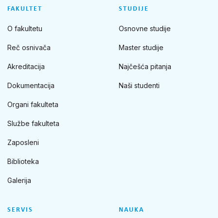
FAKULTET
STUDIJE
O fakultetu
Osnovne studije
Reč osnivača
Master studije
Akreditacija
Najčešća pitanja
Dokumentacija
Naši studenti
Organi fakulteta
Službe fakulteta
Zaposleni
Biblioteka
Galerija
SERVIS
NAUKA