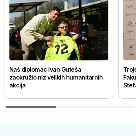
Naš diplomac Ivan Guteša
Troj
zaokružio niz velikih humanitarnih
Faku
akcija
Stef