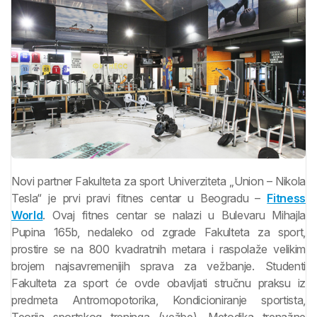
Novi partner Fakulteta za sport Univerziteta „Union – Nikola
Tesla“ je prvi pravi fitnes centar u Beogradu –
Fitness
World
. Ovaj fitnes centar se nalazi u Bulevaru Mihajla
Pupina 165b, nedaleko od zgrade Fakulteta za sport,
prostire se na 800 kvadratnih metara i raspolaže velikim
brojem najsavremenijih sprava za vežbanje. Studenti
Fakulteta za sport će ovde obavljati stručnu praksu iz
predmeta Antromopotorika, Kondicioniranje sportista,