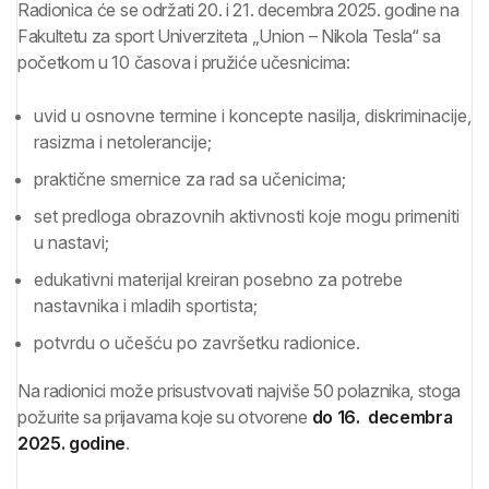
Radionica će se održati 20. i 21. decembra 2025. godine na
Fakultetu za sport Univerziteta „Union – Nikola Tesla“ sa
početkom u 10 časova i pružiće učesnicima:
uvid u osnovne termine i koncepte nasilja, diskriminacije,
rasizma i netolerancije;
praktične smernice za rad sa učenicima;
set predloga obrazovnih aktivnosti koje mogu primeniti
u nastavi;
edukativni materijal kreiran posebno za potrebe
nastavnika i mladih sportista;
potvrdu o učešću po završetku radionice.
Na radionici može prisustvovati najviše 50 polaznika, stoga
požurite sa prijavama koje su otvorene
do 16. decembra
2025. godine
.