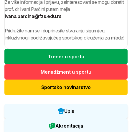
Za više informacija i prijavu, zainteresovani se mogu obratiti
prof. dr Ivani Parčini putem mejla
ivana.parcina@fzs.edu.rs
Pridružite nam se i doprinesite stvaranju sigurnijeg,
inkluzivnog i podržavajućeg sportskog okruženja za mlade!
Trener u sportu
Menadžment u sportu
Sportsko novinarstvo
Upis
Akreditacija