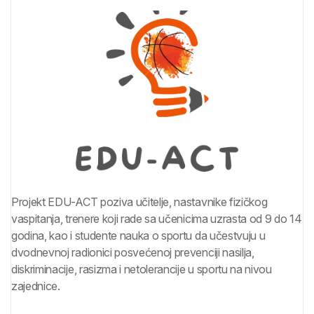
Projekt EDU-ACT poziva učitelje, nastavnike fizičkog
vaspitanja, trenere koji rade sa učenicima uzrasta od 9 do 14
godina, kao i studente nauka o sportu da učestvuju u
dvodnevnoj radionici posvećenoj prevenciji nasilja,
diskriminacije, rasizma i netolerancije u sportu na nivou
zajednice.