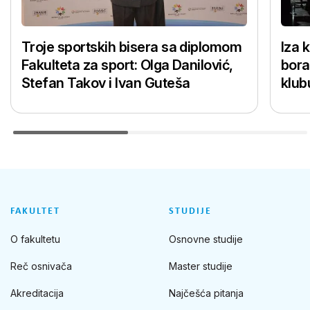
Troje sportskih bisera sa diplomom
Iza 
Fakulteta za sport: Olga Danilović,
bora
Stefan Takov i Ivan Guteša
klub
FAKULTET
STUDIJE
O fakultetu
Osnovne studije
Reč osnivača
Master studije
Akreditacija
Najčešća pitanja