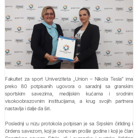
Fakultet za sport Univerziteta „Union – Nikola Tesla“ ima
preko 80 potpisanih ugovora o saradnji sa granskim
sportskim savezima, medijskim kućama i srodnim
visokoobrazovnim institucijama, a krug svojih partnera
nastavlja i dalje da širi.
Poslednji u nizu protokola potpisan je sa Srpskim čirliding i
čirdens savezom, koji je osnovan prošle godine i koji je član