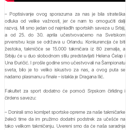
– Poptisivanje ovog sporazuma za nas je bila strateška
odluka od velike važnosti, jer će nam to omogućiti dalji
razvoj. Mi smo jedan od najmlađih sportskih saveza u Srbiji,
a od 25. do 30. aprila učestvovaćemo na Svetskom
prvenstvu koje se održava u Orlandu. Konkurencija će biti
žestoka, takmičiće se 15.000 takmičara iz 80 zemalja, a
Srbiju će u duo slobodnom stilu predstavljati Helena Ćelap i
Una Đuričić. I prošle godine smo učestvovali na Šampionatu
sveta, bilo je to veliko iskustvo za nas, a ovog puta se
nadamo plasmanu u finale – istakla je Dragana Ilić.
Fakultet za sport dodatno će pomoći Srpskom čirliding i
čirdens savezu:
– Donirali smo komlpet sportske opreme za naše takmičarke
želeći time da im pružimo dodatni podstrek za učešće na
tako velikom takmičenju. Uvereni smo da će naša saradnja