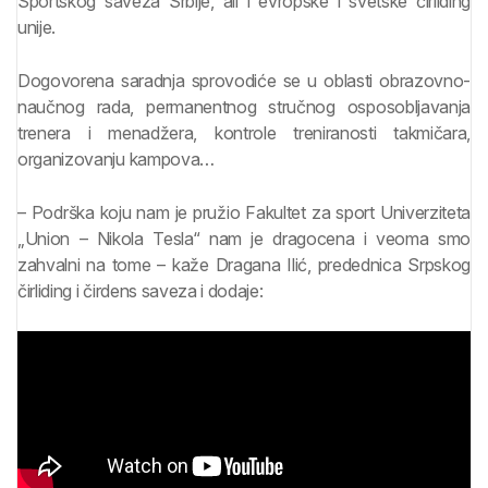
Sportskog saveza Srbije, ali i evropske i svetske čirliding
unije.
Dogovorena saradnja sprovodiće se u oblasti obrazovno-
naučnog rada, permanentnog stručnog osposobljavanja
trenera i menadžera, kontrole treniranosti takmičara,
organizovanju kampova…
– Podrška koju nam je pružio Fakultet za sport Univerziteta
„Union – Nikola Tesla“ nam je dragocena i veoma smo
zahvalni na tome – kaže Dragana Ilić, predednica Srpskog
čirliding i čirdens saveza i dodaje: