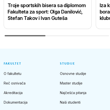
Troje sportskih bisera sa diplomom
Iza 
Fakulteta za sport: Olga Danilović,
bora
Stefan Takov i Ivan Guteša
klub
FAKULTET
STUDIJE
O fakultetu
Osnovne studije
Reč osnivača
Master studije
Akreditacija
Najčešća pitanja
Dokumentacija
Naši studenti