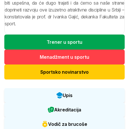
biti uspešna, da će dugo trajati i da ćemo sa naše strane
doprineti razvoju ove izuzetno atraktivne discipline u Srbiji –
konstatovala je prof. dr Ivanka Gajić, dekanka Fakulteta za
sport.
Trener u sportu
Menadžment u sportu
Sportsko novinarstvo
Upis
Akreditacija
Vodič za brucoše