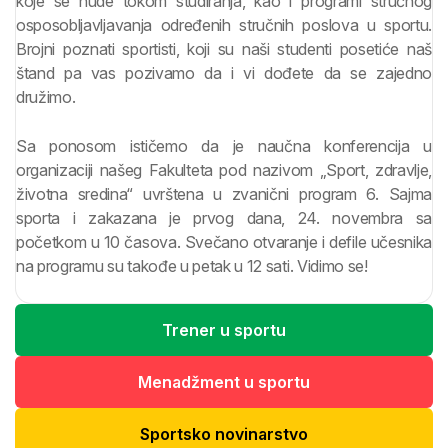
koje se nude tokom studiranja, kao i programi stručnog
osposobljavljavanja određenih stručnih poslova u sportu.
Brojni poznati sportisti, koji su naši studenti posetiće naš
štand pa vas pozivamo da i vi dođete da se zajedno
družimo.
Sa ponosom ističemo da je naučna konferencija u
organizaciji našeg Fakulteta pod nazivom „Sport, zdravlje,
životna sredina“ uvrštena u zvanični program 6. Sajma
sporta i zakazana je prvog dana, 24. novembra sa
početkom u 10 časova. Svečano otvaranje i defile učesnika
na programu su takođe u petak u 12 sati. Vidimo se!
Trener u sportu
Menadžment u sportu
Sportsko novinarstvo