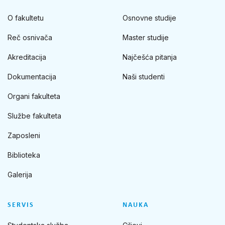
O fakultetu
Osnovne studije
Reč osnivača
Master studije
Akreditacija
Najčešća pitanja
Dokumentacija
Naši studenti
Organi fakulteta
Službe fakulteta
Zaposleni
Biblioteka
Galerija
SERVIS
NAUKA