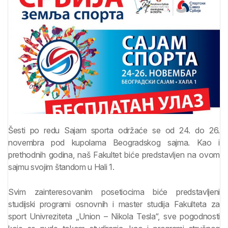
Šesti po redu Sajam sporta održaće se od 24. do 26.
novembra pod kupolama Beogradskog sajma. Kao i
prethodnih godina, naš Fakultet biće predstavljen na ovom
sajmu svojim štandom u Hali 1.
Svim zainteresovanim posetiocima biće predstavljeni
studijski programi osnovnih i master studija Fakulteta za
sport Univreziteta „Union – Nikola Tesla“, sve pogodnosti