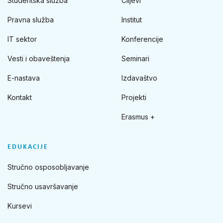
Studentska služba
Ciljevi
Pravna služba
Institut
IT sektor
Konferencije
Vesti i obaveštenja
Seminari
E-nastava
Izdavaštvo
Kontakt
Projekti
Erasmus +
EDUKACIJE
Stručno osposobljavanje
Stručno usavršavanje
Kursevi