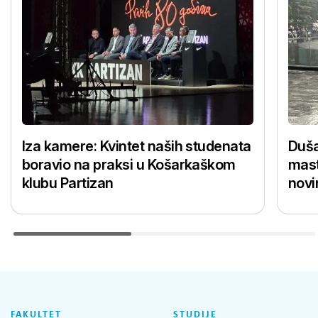
Iza kamere: Kvintet naših studenata
Duša
boravio na praksi u Košarkaškom
mast
klubu Partizan
novi
FAKULTET
STUDIJE